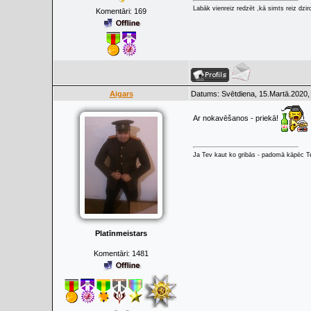
Labāk vienreiz redzēt ,kā simts reiz dzir
Komentāri:
169
Aigars
Datums: Svētdiena, 15.Martā.2020,
Ar nokavēšanos - priekā!
Ja Tev kaut ko gribās - padomā kāpēc Tev
Platīnmeistars
Komentāri:
1481