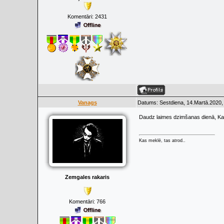
Komentāri:
2431
Vanags
Datums: Sestdiena, 14.Martā.2020,
Daudz laimes dzimšanas dienā, Ka
Kas meklē, tas atrod..
Zemgales rakaris
Komentāri:
766