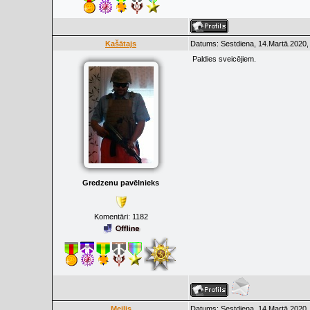
Kašātajs
Datums: Sestdiena, 14.Martā.2020,
Paldies sveicējiem.
Gredzenu pavēlnieks
Komentāri:
1182
Meilis
Datums: Sestdiena, 14.Martā.2020,