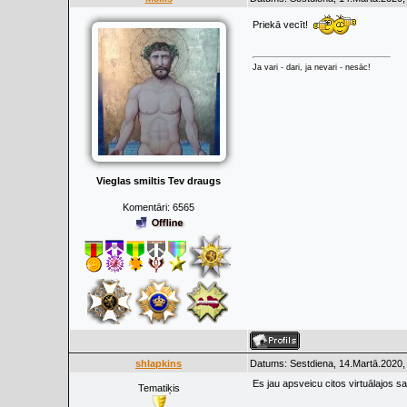
Priekā vecīt!
Ja vari - dari, ja nevari - nesāc!
Vieglas smiltis Tev draugs
Komentāri:
6565
shlapkins
Datums: Sestdiena, 14.Martā.2020,
Es jau apsveicu citos virtuālajos s
Tematiķis