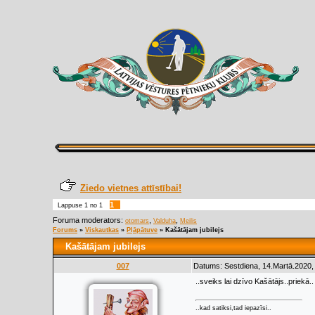
Ziedo vietnes attīstībai!
1
Lappuse
1
no
1
Foruma moderators:
,
,
otomars
Valduha
Meilis
Forums
»
Viskautkas
»
Pļāpātuve
»
Kašātājam jubilejs
Kašātājam jubilejs
007
Datums: Sestdiena, 14.Martā.2020,
..sveiks lai dzīvo Kašātājs..priekā..
..kad satiksi,tad iepazīsi..