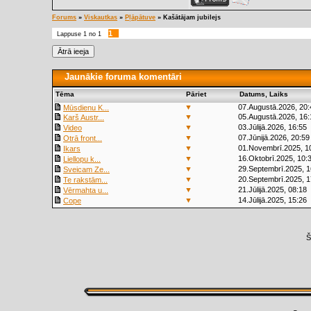
Forums
»
Viskautkas
»
Pļāpātuve
»
Kašātājam jubilejs
1
Lappuse
1
no
1
Jaunākie foruma komentāri
Tēma
Pāriet
Datums, Laiks
▼
07.Augustā.2026, 20:
Mūsdienu K...
▼
05.Augustā.2026, 16:
Karš Austr...
▼
03.Jūlijā.2026, 16:55
Video
▼
07.Jūnijā.2026, 20:59
Otrā front...
▼
01.Novembrī.2025, 1
Ikars
▼
16.Oktobrī.2025, 10:
Liellopu k...
▼
29.Septembrī.2025, 1
Sveicam Ze...
▼
20.Septembrī.2025, 1
Te rakstām...
▼
21.Jūlijā.2025, 08:18
Vērmahta u...
▼
14.Jūlijā.2025, 15:26
Cope
Š