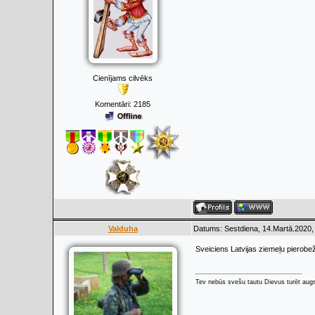
Cienījams cilvēks
Komentāri:
2185
Valduha
Datums: Sestdiena, 14.Martā.2020,
Sveiciens Latvijas ziemeļu pierobe
Tev nebūs svešu tautu Dievus turēt augs