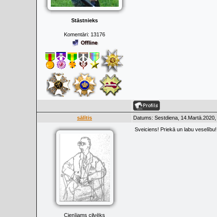
Stāstnieks
Komentāri:
13176
sālītis
Datums: Sestdiena, 14.Martā.2020,
Sveiciens! Priekā un labu veselību
Cienījams cilvēks