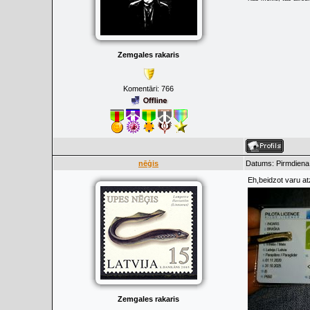
Zemgales rakaris
Komentāri:
766
nēģis
Datums: Pirmdiena
Eh,beidzot varu a
Zemgales rakaris