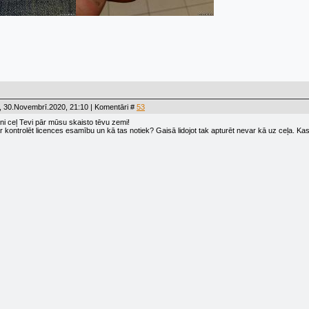
, 30.Novembrī.2020, 21:10 | Komentāri #
53
ni ceļ Tevi pār mūsu skaisto tēvu zemi!
ar kontrolēt licences esamību un kā tas notiek? Gaisā lidojot tak apturēt nevar kā uz ceļa. 