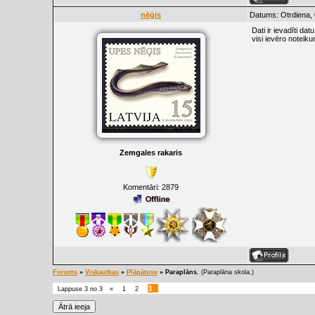
nēģis
Datums: Otrdiena,
Dati ir ievadīti d
visi ievēro noteiku
Zemgales rakaris
Komentāri:
2879
Forums
»
Viskautkas
»
Pļāpātuve
»
Paraplāns.
(Paraplāna skola.)
3
Lappuse
3
no
3
«
1
2