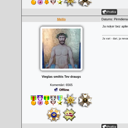
Meilis
Datums: Pirmdiena
Ja noķer bez aplie
Ja vari - dari, ja neva
Vieglas smiltis Tev draugs
Komentāri:
6565