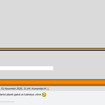
, 01.Novembrī.2020, 21:44 | Komentāri #
51
Varēsi planēt gaisā un kaimiņus vērot
.