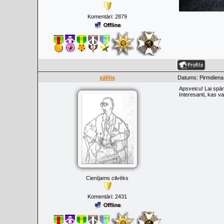
Komentāri:
2879
sālītis
Datums: Pirmdiena
Apsveicu! Lai spār
Interesanti, kas v
Cienījams cilvēks
Komentāri:
2431