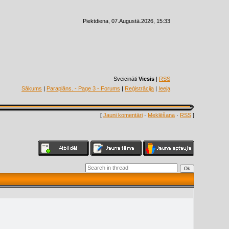
Piektdiena, 07.Augustā.2026, 15:33
Sveicināti
Viesis
|
RSS
Sākums
|
Paraplāns. - Page 3 - Forums
|
Reģistrācija
|
Ieeja
[
Jauni komentāri
·
Meklēšana
·
RSS
]