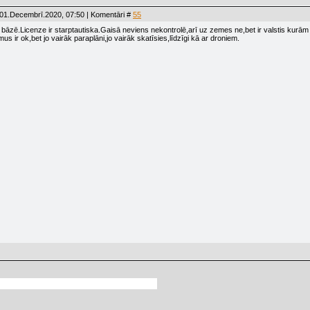
 01.Decembrī.2020, 07:50 | Komentāri #
55
atu bāzē.Licenze ir starptautiska.Gaisā neviens nekontrolē,arī uz zemes ne,bet ir valstis k
mus ir ok,bet jo vairāk paraplāni,jo vairāk skatīsies,līdzīgi kā ar droniem.