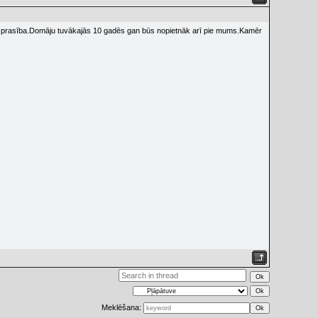
urām prasība.Domāju tuvākajās 10 gadēs gan būs nopietnāk arī pie mums.Kamēr
Meklēšana: