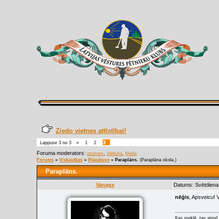
Ziedo vietnes attīstībai!
3
Lappuse
3
no
3
«
1
2
Foruma moderators:
,
,
otomars
Valduha
Meilis
Forums
»
Viskautkas
»
Pļāpātuve
»
Paraplāns.
(Paraplāna skola.)
Paraplāns.
Vanags
Datums: Svētdiena
nēģis
, Apsveicu! 
Kas meklē, tas atrod.