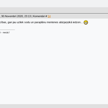
, 30.Novembrī.2020, 23:13 | Komentāri #
54
cības, gan jau uzliek sodu un paraplānu mentenes abizjaņņikā iedzen...
ri - nesāc!