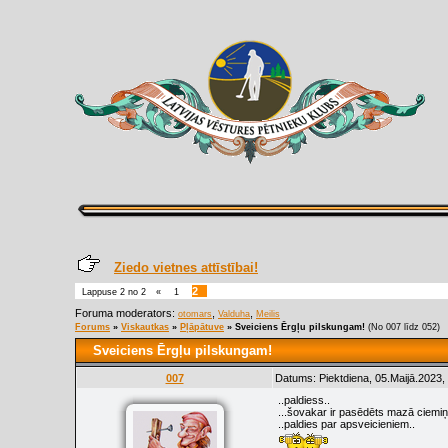
Ziedo vietnes attīstībai!
2
Lappuse
2
no
2
«
1
Foruma moderators:
,
,
otomars
Valduha
Meilis
Forums
»
Viskautkas
»
Pļāpātuve
»
Sveiciens Ērgļu pilskungam!
(No 007 līdz 052)
Sveiciens Ērgļu pilskungam!
007
Datums: Piektdiena, 05.Maijā.2023,
..paldiess..
...šovakar ir pasēdēts mazā ciemiņu
..paldies par apsveicieniem..