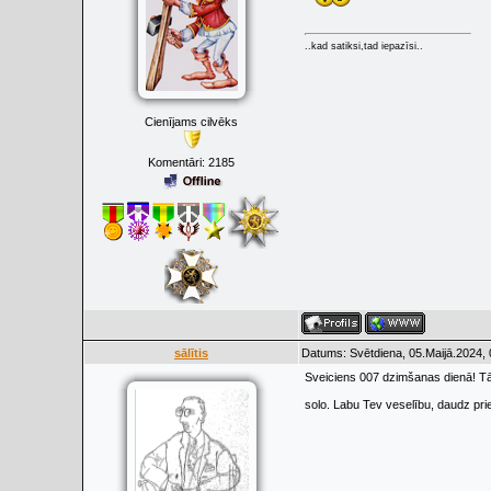
..kad satiksi,tad iepazīsi..
Cienījams cilvēks
Komentāri:
2185
sālītis
Datums: Svētdiena, 05.Maijā.2024, 
Sveiciens 007 dzimšanas dienā! Tād
solo. Labu Tev veselību, daudz pr