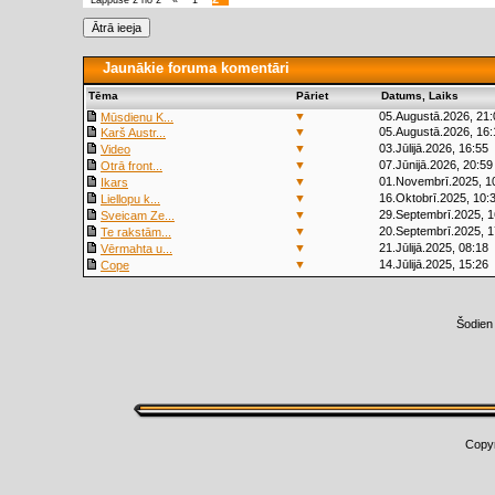
Lappuse
2
no
2
«
1
Jaunākie foruma komentāri
Tēma
Pāriet
Datums, Laiks
▼
05.Augustā.2026, 21:
Mūsdienu K...
▼
05.Augustā.2026, 16:
Karš Austr...
▼
03.Jūlijā.2026, 16:55
Video
▼
07.Jūnijā.2026, 20:59
Otrā front...
▼
01.Novembrī.2025, 1
Ikars
▼
16.Oktobrī.2025, 10:
Liellopu k...
▼
29.Septembrī.2025, 1
Sveicam Ze...
▼
20.Septembrī.2025, 1
Te rakstām...
▼
21.Jūlijā.2025, 08:18
Vērmahta u...
▼
14.Jūlijā.2025, 15:26
Cope
Šodien
Copy