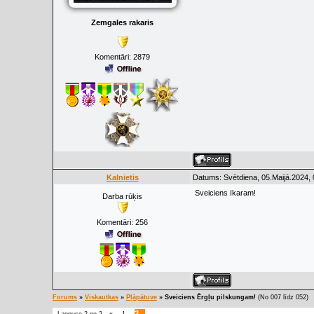
Zemgales rakaris
Komentāri:
2879
Kalnietis
Datums: Svētdiena, 05.Maijā.2024, 
Sveiciens Ikaram!
Darba rūķis
Komentāri:
256
Forums
»
Viskautkas
»
Pļāpātuve
»
Sveiciens Ērgļu pilskungam!
(No 007 līdz 052)
2