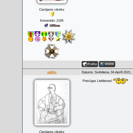
Cienījams cilvēks
Komentāri:
2185
sālītis
Datums: Svētdiena, 04.Aprīlī.2021,
Priecīgas Lieldienas!
Cienījams cilvēks