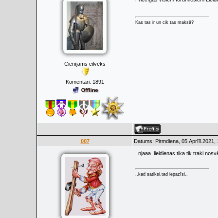
Kas tas ir un cik tas maksā?
Cienījams cilvēks
Komentāri:
1891
007
Datums: Pirmdiena, 05.Aprīlī.2021,
..njaaa..lieldienas tika tik traki nos
..kad satiksi,tad iepazīsi..