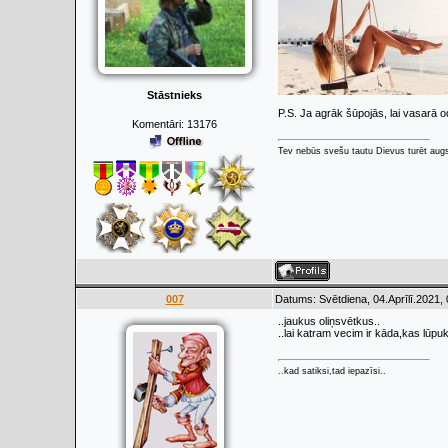
Stāstnieks
P.S. Ja agrāk šūpojās, lai vasarā o
Komentāri:
13176
Tev nebūs svešu tautu Dievus turēt augs
007
Datums: Svētdiena, 04.Aprīlī.2021,
..jaukus oliņsvētkus..
..lai katram vecim ir kāda,kas lūpuk
..kad satiksi,tad iepazīsi..