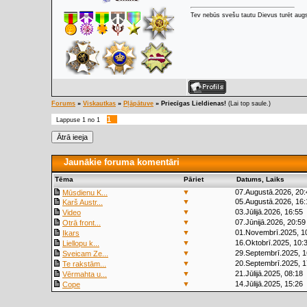
Tev nebūs svešu tautu Dievus turēt augs
Forums
»
Viskautkas
»
Pļāpātuve
»
Priecīgas Lieldienas!
(Lai top saule.)
1
Lappuse
1
no
1
Jaunākie foruma komentāri
Tēma
Pāriet
Datums, Laiks
▼
07.Augustā.2026, 20:
Mūsdienu K...
▼
05.Augustā.2026, 16:
Karš Austr...
▼
03.Jūlijā.2026, 16:55
Video
▼
07.Jūnijā.2026, 20:59
Otrā front...
▼
01.Novembrī.2025, 1
Ikars
▼
16.Oktobrī.2025, 10:
Liellopu k...
▼
29.Septembrī.2025, 1
Sveicam Ze...
▼
20.Septembrī.2025, 1
Te rakstām...
▼
21.Jūlijā.2025, 08:18
Vērmahta u...
▼
14.Jūlijā.2025, 15:26
Cope