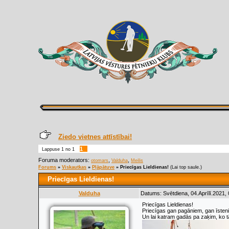
Ziedo vietnes attīstībai!
1
Lappuse
1
no
1
Foruma moderators:
,
,
otomars
Valduha
Meilis
Forums
»
Viskautkas
»
Pļāpātuve
»
Priecīgas Lieldienas!
(Lai top saule.)
Priecīgas Lieldienas!
Valduha
Datums: Svētdiena, 04.Aprīlī.2021,
Priecīgas Lieldienas!
Priecīgas gan pagāniem, gan īsteni
Un lai katram gadās pa zaķim, ko t