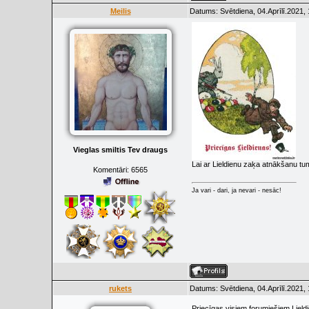
Meilis
Datums: Svētdiena, 04.Aprīlī.2021,
Vieglas smiltis Tev draugs
Lai ar Lieldienu zaķa atnākšanu tu
Komentāri:
6565
Ja vari - dari, ja nevari - nesāc!
rukets
Datums: Svētdiena, 04.Aprīlī.2021,
Priecīgas visiem forumiešiem Liel