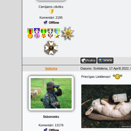
Cienījams cilvēks
Komentāri:
2185
Valduha
Datums: Svētdiena, 17.Aprīlī.2022,
Priecīgas Lieldienas!
Stāstnieks
Komentāri:
13176