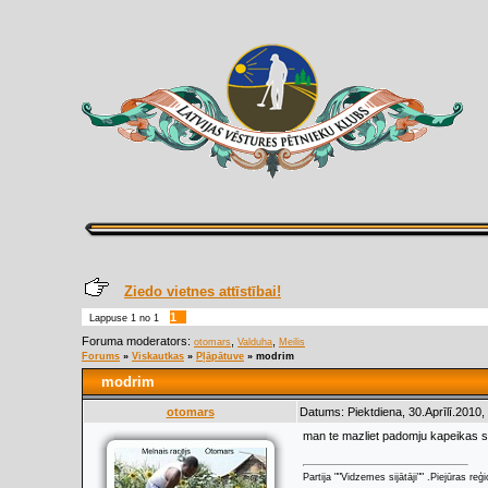
Ziedo vietnes attīstībai!
1
Lappuse
1
no
1
Foruma moderators:
,
,
otomars
Valduha
Meilis
Forums
»
Viskautkas
»
Pļāpātuve
»
modrim
modrim
otomars
Datums: Piektdiena, 30.Aprīlī.2010,
man te mazliet padomju kapeikas sa
Partija ""Vidzemes sijātāji"" .Piejūras re