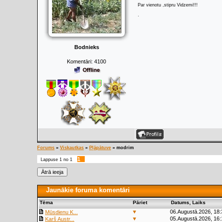
Par vienotu ,stipru Vidzemi!!!
.
Bodnieks
Komentāri:
4100
Forums
»
Viskautkas
»
Pļāpātuve
»
modrim
1
Lappuse
1
no
1
Jaunākie foruma komentāri
Tēma
Pāriet
Datums, Laiks
▼
06.Augustā.2026, 18:
Mūsdienu K...
▼
05.Augustā.2026, 16:
Karš Austr...