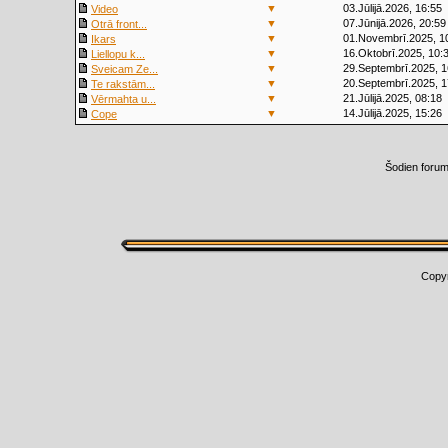
▼
03.Jūlijā.2026, 16:55
Video
▼
07.Jūnijā.2026, 20:59
Otrā front...
▼
01.Novembrī.2025, 1
Ikars
▼
16.Oktobrī.2025, 10:
Liellopu k...
▼
29.Septembrī.2025, 1
Sveicam Ze...
▼
20.Septembrī.2025, 1
Te rakstām...
▼
21.Jūlijā.2025, 08:18
Vērmahta u...
▼
14.Jūlijā.2025, 15:26
Cope
Šodien foru
Copy