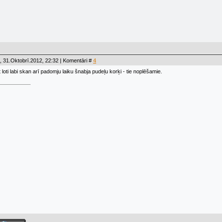
 31.Oktobrī.2012, 22:32 | Komentāri #
4
loti labi skan arī padomju laiku šnabja pudeļu korķi - tie noplēšamie.