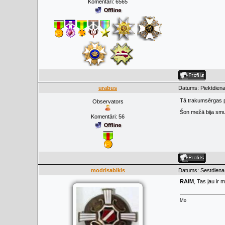
Komentāri:
6565
urabus
Datums: Piektdiena
Tā trakumsērgas p
Observators
Šon mežā bija smuk
Komentāri:
56
modrisabikis
Datums: Sestdiena
RAIM
, Tas jau ir 
Mo