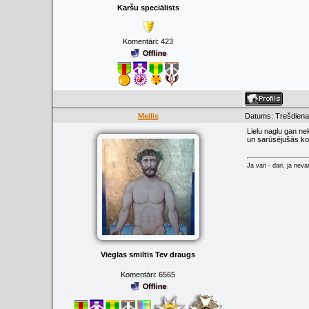
Karšu speciālists
Komentāri:
423
Meilis
Datums: Trešdiena,
Lielu naglu gan ne
un sarūsējušās kon
Ja vari - dari, ja neva
Vieglas smiltis Tev draugs
Komentāri:
6565