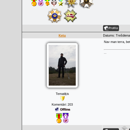
Ketu
Datums: Trešdiena,
Nav man terra, bet 
...
Tematiķis
Komentāri:
203