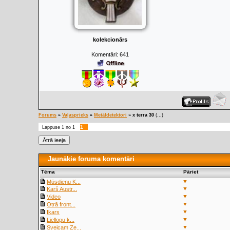
kolekcionārs
Komentāri:
641
Forums
»
Vaļasprieks
»
Metāldetektori
»
x terra 30
(...)
1
Lappuse
1
no
1
Jaunākie foruma komentāri
Tēma
Pāriet
▼
Mūsdienu K...
▼
Karš Austr...
▼
Video
▼
Otrā front...
▼
Ikars
▼
Liellopu k...
▼
Sveicam Ze...