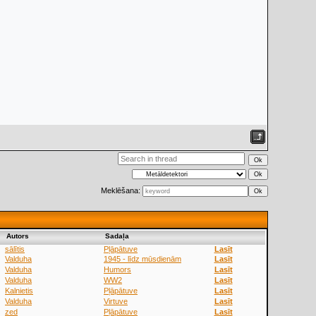
Meklēšana:
Аutors
Sadaļa
sālītis
Pļāpātuve
Lasīt
Valduha
1945 - līdz mūsdienām
Lasīt
Valduha
Humors
Lasīt
Valduha
WW2
Lasīt
Kalnietis
Pļāpātuve
Lasīt
Valduha
Virtuve
Lasīt
zed
Pļāpātuve
Lasīt