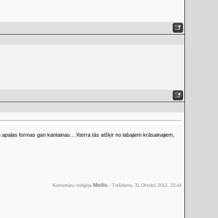
apaļas formas gan kantainas... Xterra tās atšķir no labajiem krāsainajiem,
Meilis
Komentāru rediģēja
-
Trešdiena, 31.Oktobrī.2012, 23:44