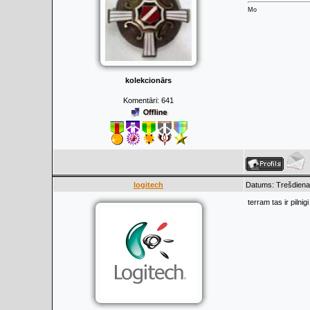
Mo
kolekcionārs
Komentāri:
641
logitech
Datums: Trešdiena,
terram tas ir pilni