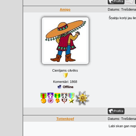
Amigo
Datums: Trešdiena,
Šņabju korķi jau l
Cienījams cilvēks
Komentāri:
1868
Tottenkopf
Datums: Trešdiena,
Labi skan gan nop