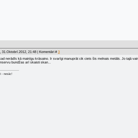
 31.Oktobrī.2012, 21:48 | Komentāri #
3
kad nerādīs kā mainīgu krāsaino. Ir svarīgi manuprāt cik ciets šis melnais metāls. Jo tajā vair
servu bundžas arī skaisti skan...
ri - nesāc!