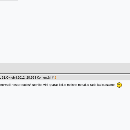
 31.Oktobrī.2012, 20:56 | Komentāri #
2
gi normali-nesatraucies! isteniba visi aparati lielus melnos metalus rada ka krasainos