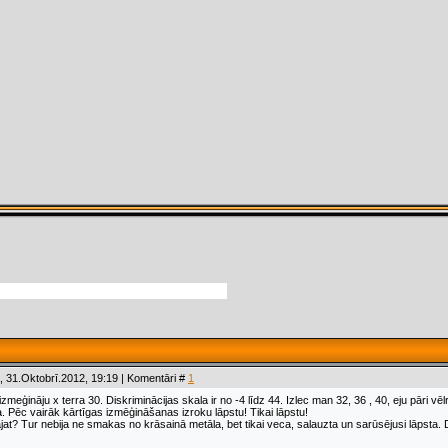
 31.Oktobrī.2012, 19:19 | Komentāri #
1
zmeģināju x terra 30. Diskriminācijas skala ir no -4 līdz 44. Izlec man 32, 36 , 40, eju pāri 
. Pēc vairāk kārtīgas izmēģināšanas izroku lāpstu! Tikai lāpstu!
jat? Tur nebija ne smakas no krāsainā metāla, bet tikai veca, salauzta un sarūsējusi lāpsta.