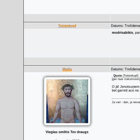
Tottenkopf
Datums: Trešdiena,
modrisabikis
, pa
Meilis
Datums: Trešdiena,
Quote
(
Tottenkopf
)
gan taas trakumseer
O jā! Jenotsuņiem 
bet garrett ace ne 
Ja vari - dari, ja neva
Vieglas smiltis Tev draugs