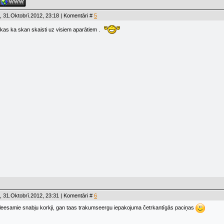
 31.Oktobrī.2012, 23:18 | Komentāri #
5
iekas ka skan skaisti uz visiem aparātiem .
 31.Oktobrī.2012, 23:31 | Komentāri #
6
leesamie snabju korkji, gan taas trakumseergu iepakojuma četrkantīgās paciņas