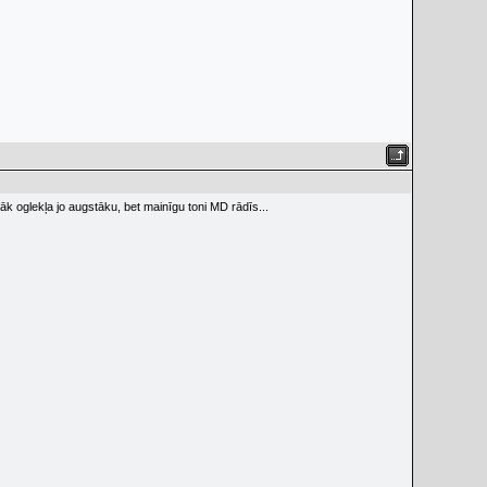
āk oglekļa jo augstāku, bet mainīgu toni MD rādīs...