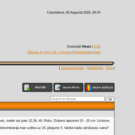
Ceturtdiena, 06.Augustā.2026, 09:24
Sveicināti
Viesis
|
RSS
Sākums
|
x terra 30 - Forums
|
Reģistrācija
|
Ieeja
[
Jauni komentāri
·
Meklēšana
·
RSS
]
vēlreiz, notiek tas pats 32,36, 40. Roku. Dziļums aptuveni 15 - 20 cm. Uzduros
 Diskriminācija man uzlikta uz 24, jūtīgums 5. Varbūt kāda ražošanas vaina?