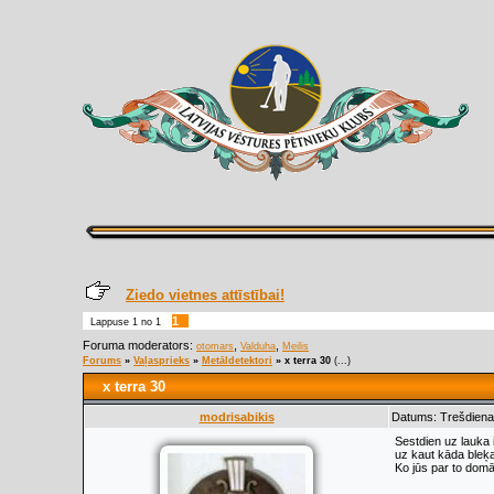
Ziedo vietnes attīstībai!
1
Lappuse
1
no
1
Foruma moderators:
,
,
otomars
Valduha
Meilis
Forums
»
Vaļasprieks
»
Metāldetektori
»
x terra 30
(...)
x terra 30
modrisabikis
Datums: Trešdiena,
Sestdien uz lauka i
uz kaut kāda bleķa
Ko jūs par to domā