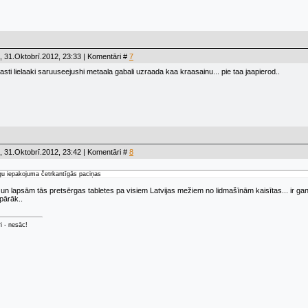
 31.Oktobrī.2012, 23:33 | Komentāri #
7
rasti lielaaki saruuseejushi metaala gabali uzraada kaa kraasainu... pie taa jaapierod..
 31.Oktobrī.2012, 23:42 | Komentāri #
8
gu iepakojuma četrkantīgās paciņas
un lapsām tās pretsērgas tabletes pa visiem Latvijas mežiem no lidmašīnām kaisītas... ir gan 
pārāk..
ri - nesāc!