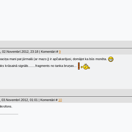
, 02.Novembrī.2012, 23:18 | Komentāri #
9
aciņa mani pat jūrmalā (ar mazo j) ir apčakarējusi, domājot ka būs monēta.
s krāsainā signāls........fragments no tanka bruņas...
, 03.Novembrī.2012, 01:01 | Komentāri #
10
mikrofons.