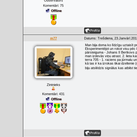
Observators
Komentāri:
75
m77
Datums: Trešdiena, 23.Janvārī.201
Man bija doma ko līdzīgu uztaisīt p
Eksperimentējot un rokot visu pēc kā
pārsteiguma - Johans II Bertkovs p
man izdevās viņu atrast. 2. lieta k
terra 705 - 1. raciens pa jūrmalu u
kā tas ir ka izrokas tikai dzelteni
biju atslēdzis signālus kas atbils
Zintnieks
Komentāri:
431