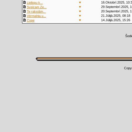
▼
16.Oktobrī.2025, 10:
Liellopu k...
▼
29.Septembrī.2025, 1
Sveicam Ze...
▼
20.Septembrī.2025, 1
Te rakstām...
▼
21.Jūlijā.2025, 08:18
Vērmahta u...
▼
14.Jūlijā.2025, 15:26
Cope
Šodi
Copy