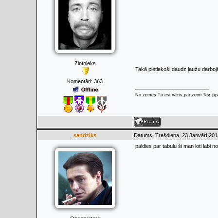
Zintnieks
Takā pietiekoši daudz ļaužu darboj
Komentāri:
363
No zemes Tu esi nācis,par zemi Tev jāpa
sandziks
Datums: Trešdiena, 23.Janvārī.201
paldies par tabulu ši man loti labi 