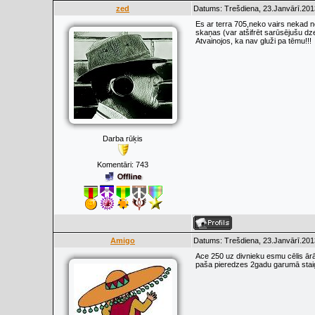
zed
Datums: Trešdiena, 23.Janvārī.201
Es ar terra 705,neko vairs nekad ne
skaņas (var atšifrēt sarūsējušu dzel
Atvainojos, ka nav gluži pa tēmu!!!
Darba rūķis
Komentāri:
743
Amigo
Datums: Trešdiena, 23.Janvārī.201
Ace 250 uz divnieku esmu cēlis ārā g
paša pieredzes 2gadu garumā staigā