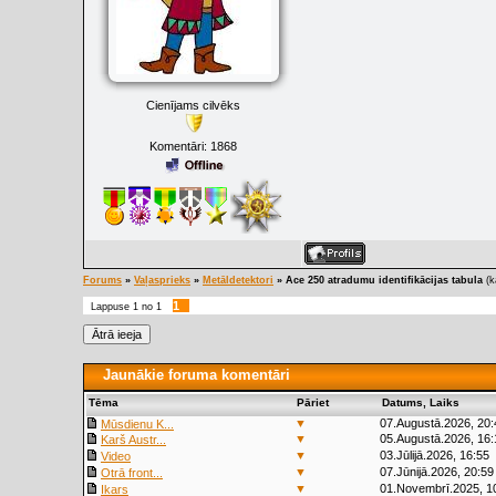
Cienījams cilvēks
Komentāri:
1868
Forums
»
Vaļasprieks
»
Metāldetektori
»
Ace 250 atradumu identifikācijas tabula
(k
1
Lappuse
1
no
1
Jaunākie foruma komentāri
Tēma
Pāriet
Datums, Laiks
▼
07.Augustā.2026, 20:
Mūsdienu K...
▼
05.Augustā.2026, 16:
Karš Austr...
▼
03.Jūlijā.2026, 16:55
Video
▼
07.Jūnijā.2026, 20:59
Otrā front...
▼
01.Novembrī.2025, 1
Ikars