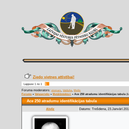
Ziedo vietnes attīstībai!
1
Lappuse
1
no
1
Foruma moderators:
,
,
otomars
Valduha
Meilis
Forums
»
Vaļasprieks
»
Metāldetektori
»
Ace 250 atradumu identifikācijas tabula
(k
Ace 250 atradumu identifikācijas tabula
Alvilz
Datums: Trešdiena, 23.Janvārī.201