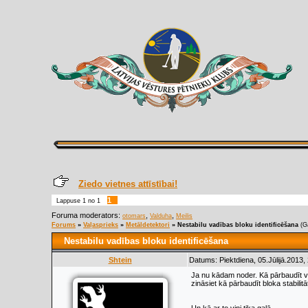
Ziedo vietnes attīstībai!
1
Lappuse
1
no
1
Foruma moderators:
,
,
otomars
Valduha
Meilis
Forums
»
Vaļasprieks
»
Metāldetektori
»
Nestabilu vadības bloku identificēšana
(G
Nestabilu vadības bloku identificēšana
Shtein
Datums: Piektdiena, 05.Jūlijā.2013,
Ja nu kādam noder. Kā pārbaudīt vai
zināsiet kā pārbaudīt bloka stabilitāt