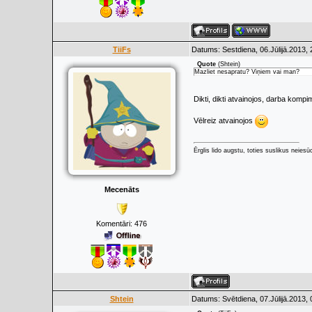
TiiFs
Datums: Sestdiena, 06.Jūlijā.2013,
Quote
(
Shtein
)
Mazliet nesapratu? Viņiem vai man?
Dikti, dikti atvainojos, darba komp
Vēlreiz atvainojos
Ērglis lido augstu, toties suslikus neiesū
Mecenāts
Komentāri:
476
Shtein
Datums: Svētdiena, 07.Jūlijā.2013,