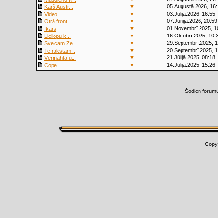
Mūsdienu K...
▼
05.Augustā.2026, 16:
Karš Austr...
▼
03.Jūlijā.2026, 16:55
Video
▼
07.Jūnijā.2026, 20:59
Otrā front...
▼
01.Novembrī.2025, 1
Ikars
▼
16.Oktobrī.2025, 10:
Liellopu k...
▼
29.Septembrī.2025, 1
Sveicam Ze...
▼
20.Septembrī.2025, 1
Te rakstām...
▼
21.Jūlijā.2025, 08:18
Vērmahta u...
▼
14.Jūlijā.2025, 15:26
Cope
Šodien forum
Copy