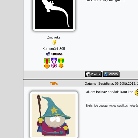
Un kā ar to viņi tika galā....
Zintnieks
Komentāri:
305
TiiFs
Datums: Sestdiena, 06.Jūlijā.2013,
laikam īsti nav sanācis kaut kas
Ērglis lido augstu, toties suslikus neiesū