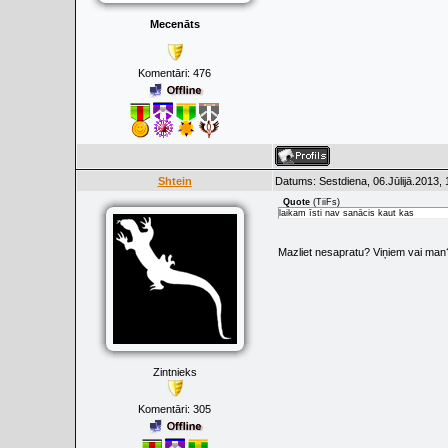
Mecenāts
Komentāri:
476
Shtein
Datums: Sestdiena, 06.Jūlijā.2013,
Quote
(
TiiFs
)
laikam īsti nav sanācis kaut kas
Mazliet nesapratu? Viņiem vai ma
Zintnieks
Komentāri:
305