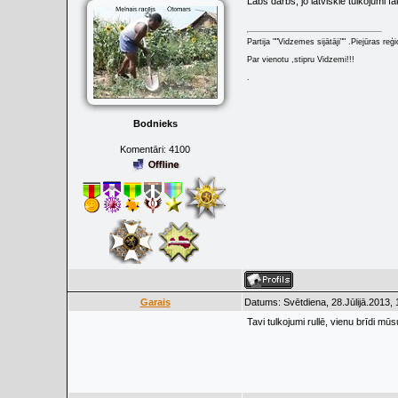
Labs darbs, jo latviskie tulkojumi fa
Partija ""Vidzemes sijātāji"" .Piejūras re
Par vienotu ,stipru Vidzemi!!!
.
Bodnieks
Komentāri:
4100
Garais
Datums: Svētdiena, 28.Jūlijā.2013, 
Tavi tulkojumi rullē, vienu brīdi mū