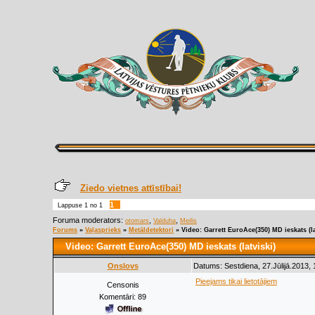
Ziedo vietnes attīstībai!
1
Lappuse
1
no
1
Foruma moderators:
,
,
otomars
Valduha
Meilis
Forums
»
Vaļasprieks
»
Metāldetektori
»
Video: Garrett EuroAce(350) MD ieskats (la
Video: Garrett EuroAce(350) MD ieskats (latviski)
Onslovs
Datums: Sestdiena, 27.Jūlijā.2013,
Pieejams tikai lietotājiem
Censonis
Komentāri:
89