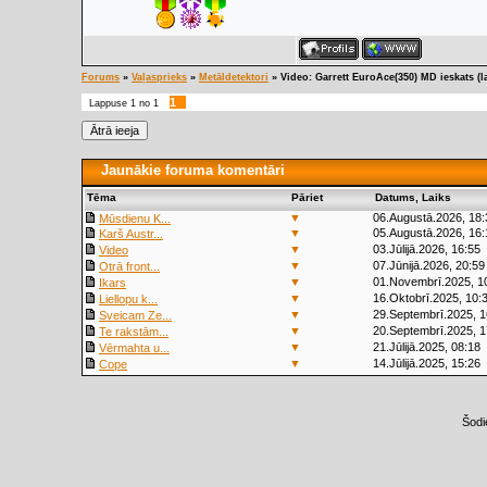
Forums
»
Vaļasprieks
»
Metāldetektori
»
Video: Garrett EuroAce(350) MD ieskats (la
1
Lappuse
1
no
1
Jaunākie foruma komentāri
Tēma
Pāriet
Datums, Laiks
▼
06.Augustā.2026, 18:
Mūsdienu K...
▼
05.Augustā.2026, 16:
Karš Austr...
▼
03.Jūlijā.2026, 16:55
Video
▼
07.Jūnijā.2026, 20:59
Otrā front...
▼
01.Novembrī.2025, 1
Ikars
▼
16.Oktobrī.2025, 10:
Liellopu k...
▼
29.Septembrī.2025, 1
Sveicam Ze...
▼
20.Septembrī.2025, 1
Te rakstām...
▼
21.Jūlijā.2025, 08:18
Vērmahta u...
▼
14.Jūlijā.2025, 15:26
Cope
Šodi