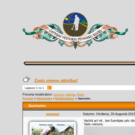
Ziedo vietnes attīstībai!
1
Lappuse
1
no
1
Foruma moderators:
,
,
otomars
Valduha
Meilis
Forums
»
Vaļasprieks
»
Metāldetektori
»
Jaunums.
Jaunums.
otomars
Datums: Otrdiena, 20.Augustā.2013
Varbūt arī nē , bet šamējais pēc d
'tāds rokturis.