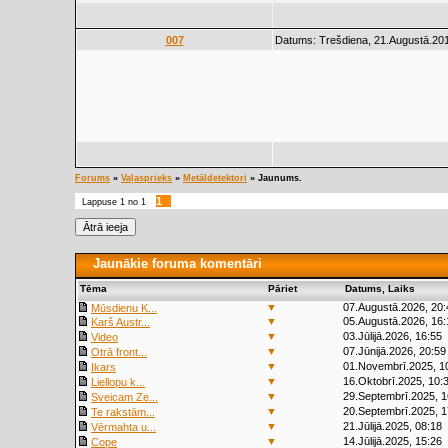
007
Datums: Trešdiena, 21.Augustā.201
Forums
»
Vaļasprieks
»
Metāldetektori
»
Jaunums.
1
Lappuse
1
no
1
Jaunākie foruma komentāri
Tēma
Pāriet
Datums, Laiks
▼
07.Augustā.2026, 20:
Mūsdienu K...
▼
05.Augustā.2026, 16:
Karš Austr...
▼
03.Jūlijā.2026, 16:55
Video
▼
07.Jūnijā.2026, 20:59
Otrā front...
▼
01.Novembrī.2025, 1
Ikars
▼
16.Oktobrī.2025, 10:
Liellopu k...
▼
29.Septembrī.2025, 1
Sveicam Ze...
▼
20.Septembrī.2025, 1
Te rakstām...
▼
21.Jūlijā.2025, 08:18
Vērmahta u...
▼
14.Jūlijā.2025, 15:26
Cope