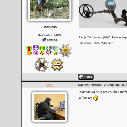
Bodnieks
Komentāri:
4100
Partija ""Vidzemes sijātāji"" .Piejūras re
Par vienotu ,stipru Vidzemi!!!
.
m77
Datums: Otrdiena, 20.Augustā.2013
Izskatās ka ar to pat var šaut me
arī norakt