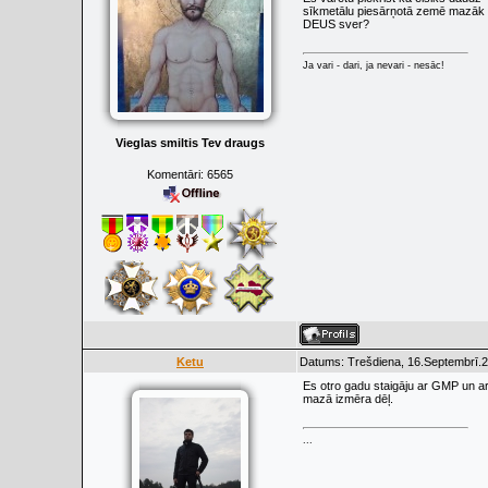
sīkmetālu piesārņotā zemē mazāk pr
DEUS sver?
Ja vari - dari, ja nevari - nesāc!
Vieglas smiltis Tev draugs
Komentāri:
6565
Ketu
Datums: Trešdiena, 16.Septembrī.2
Es otro gadu staigāju ar GMP un ar
mazā izmēra dēļ.
...