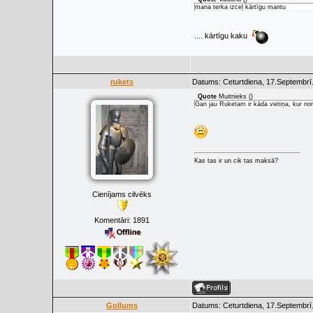
mana terka izceļ kārtīgu mantu
.... kārtīgu kaku
rukets
Datums: Ceturtdiena, 17.Septembrī
Quote
Muitnieks
(
)
Gan jau Ruketam ir kāda vietiņa, kur no
Kas tas ir un cik tas maksā?
Cienījams cilvēks
Komentāri:
1891
Gollums
Datums: Ceturtdiena, 17.Septembrī