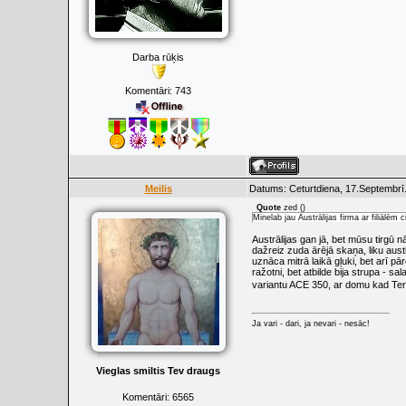
Darba rūķis
Komentāri:
743
Meilis
Datums: Ceturtdiena, 17.Septembrī
Quote
zed
(
)
Minelab jau Austrālijas firma ar filiālēm c
Austrālijas gan jā, bet mūsu tirgū n
dažreiz zuda ārējā skaņa, liku austi
uznāca mitrā laikā gļuki, bet arī pār
ražotni, bet atbilde bija strupa - 
variantu ACE 350, ar domu kad Terka
Ja vari - dari, ja nevari - nesāc!
Vieglas smiltis Tev draugs
Komentāri:
6565