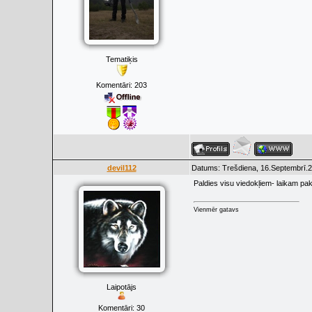
Tematiķis
Komentāri:
203
devil112
Datums: Trešdiena, 16.Septembrī.2
Paldies visu viedokļiem- laikam pa
Vienmēr gatavs
Laipotājs
Komentāri:
30