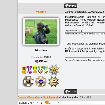
Valduha
Datums: Sestdiena, 10.Martā.2018,
Piekritīšu
Nēģim
. Pats sāku ar Ter
Pinpoiteri arī ņēmu Minelab. Nekāda
Par austiņām nemāku teikt, jo neliet
tad tas arī nav tik būtiski.
Quote
Nor
(
)
Gribu arī pajautāt, kā ir pareizi rakt, la
Tāda iespēja pastāv vienmēr, bet n
mašīna, manuprāt, ir krietni lielāks
Stāstnieks
Rīcība vienkārša, ja spēcīgs signāl
Komentāri:
13176
Tev nebūs svešu tautu Dievus turēt augs
Forums
»
Vaļasprieks
»
Metāldetektori
»
Labprāt nopirktu.
(kādu pirkt)
2
Lappuse
2
no
4
«
1
3
4
»