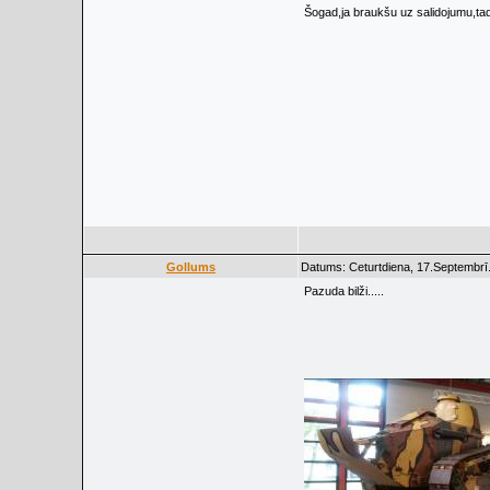
Šogad,ja braukšu uz salidojumu,ta
Gollums
Datums: Ceturtdiena, 17.Septembrī
Pazuda bilži.....