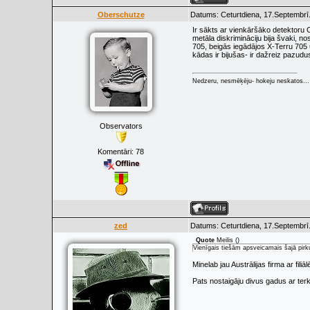
Oberschutze
Datums: Ceturtdiena, 17.Septembrī
Ir sākts ar vienkāršāko detektoru 
metāla diskrimināciju bija švaki, n
705, beigās iegādājos X-Terru 705 u
kādas ir bijušas- ir dažreiz pazudu
Nedzeru, nesmēķēju- hokeju neskatos...
Observators
Komentāri:
78
zed
Datums: Ceturtdiena, 17.Septembrī
Quote
Meilis
(
)
Vienīgais tiešām apsveicamais šajā pirku
Minelab jau Austrālijas firma ar filiā
Pats nostaigāju divus gadus ar terk