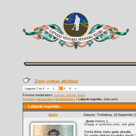
Ziedo vietnes attīstībai!
2
Lappuse
2
no
4
«
1
3
4
»
Foruma moderators:
,
,
otomars
Valduha
Meilis
Forums
»
Vaļasprieks
»
Metāldetektori
»
Labprāt nopirktu.
(kādu pirkt)
Labprāt nopirktu.
Meilis
Datums: Trešdiena, 16.Septembrī.2
Quote
Doktors
(
)
Staigāju ar spridzekļa eisiku, tāds giblij
Forša tēma, katru gadu aktuāla.
Es varētu piekrist ka eisiks daudz 