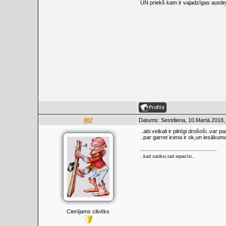
UN priekš kam ir vajadzīgas austiņ
007
Datums: Sestdiena, 10.Martā.2018,
..abi veikali ir pilnīgi drošoši..var p
..par garret icena ir ok,un iesākuma
..kad satiksi,tad iepazīsi..
Cienījams cilvēks