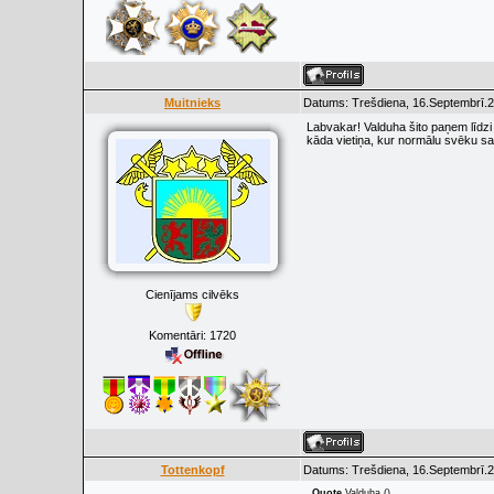
Muitnieks
Datums: Trešdiena, 16.Septembrī.2
Labvakar! Valduha šito paņem līdzi
kāda vietiņa, kur normālu svēku sa
Cienījams cilvēks
Komentāri:
1720
Tottenkopf
Datums: Trešdiena, 16.Septembrī.2
Quote
Valduha
(
)