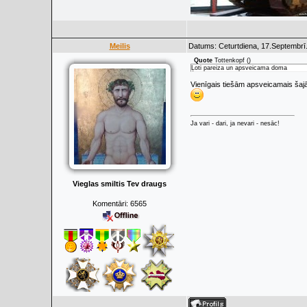
Meilis
Datums: Ceturtdiena, 17.Septembrī.
Quote
Tottenkopf
(
)
Ļoti pareiza un apsveicama doma
Vienīgais tiešām apsveicamais šajā 
Ja vari - dari, ja nevari - nesāc!
Vieglas smiltis Tev draugs
Komentāri:
6565