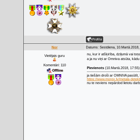
Nor
Datums: Sestdiena, 10.Martā.2018,
nu, kur ir atšķirība, dziļumā vai t
Vietējais guru
a ja nu viņi ar Omniva atsūta, kād
Komentāri:
110
Pievienots
(10.Martā.2018, 17:55)
------------------------------------------
ja tiešām droši ar OMNIVA pasūtīt,
https://www.morex.lv/metala-detek
nu te neviens nepārdod lietotu dar