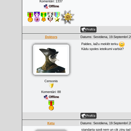
Komentāri:
1337
Doktors
Datums: Sestdiena, 19.Septembrī.2
Paldies, laižu meklēt terku
Kādu spoles ieteikumi varbūt?
Censonis
Komentāri:
88
Ketu
Datums: Sestdiena, 19.Septembrī.2
standarta spoli ņem un cik zinu tad