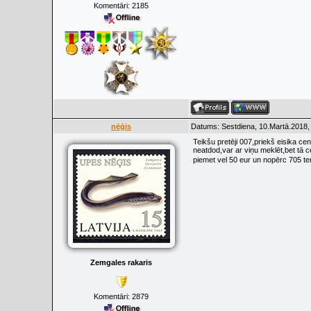
Komentāri:
2185
nēģis
Datums: Sestdiena, 10.Martā.2018,
Teikšu pretēji 007,priekš eisika c
neatdod,var ar viņu meklēt,bet tā ce
piemet vel 50 eur un nopērc 705 t
Zemgales rakaris
Komentāri:
2879