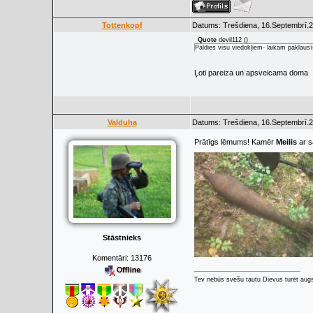
Tottenkopf
Datums: Trešdiena, 16.Septembrī.2
Quote
devil112
(
)
Paldies visu viedokļiem- laikam paklaus
Ļoti pareiza un apsveicama doma
Valduha
Datums: Trešdiena, 16.Septembrī.2
Prātīgs lēmums! Kamēr
Meilis
ar s
Stāstnieks
Komentāri:
13176
Tev nebūs svešu tautu Dievus turēt augs