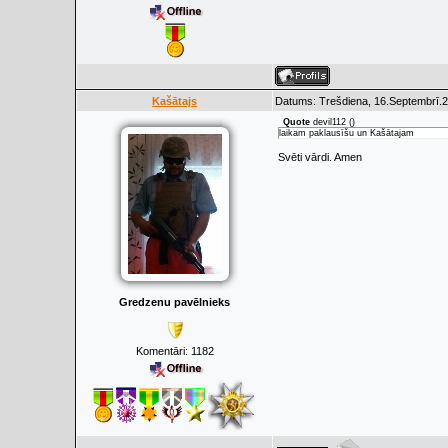
Kašātajs
Datums: Trešdiena, 16.Septembrī.2
Quote
devil112
(
)
laikam paklausīšu un Kašātajam
Svēti vārdi. Amen
Gredzenu pavēlnieks
Komentāri:
1182