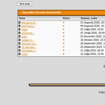
Jaunākie foruma komentāri
Tēma
Pāriet
Datums, Laiks
▼
07.Augustā.2026, 20:
Mūsdienu K...
▼
05.Augustā.2026, 16:
Karš Austr...
▼
03.Jūlijā.2026, 16:55
Video
▼
07.Jūnijā.2026, 20:59
Otrā front...
▼
01.Novembrī.2025, 1
Ikars
▼
16.Oktobrī.2025, 10:
Liellopu k...
▼
29.Septembrī.2025, 1
Sveicam Ze...
▼
20.Septembrī.2025, 1
Te rakstām...
▼
21.Jūlijā.2025, 08:18
Vērmahta u...
▼
14.Jūlijā.2025, 15:26
Cope
Š
Copy