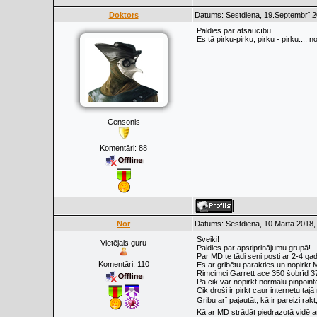
Doktors
Datums: Sestdiena, 19.Septembrī.2
Paldies par atsaucību.
Es tā pirku-pirku, pirku - pirku.... n
Censonis
Komentāri:
88
Nor
Datums: Sestdiena, 10.Martā.2018,
Sveiki!
Vietējais guru
Paldies par apstiprinājumu grupā!
Par MD te tādi seni posti ar 2-4 gad
Komentāri:
110
Es ar gribētu parakties un nopirkt 
Rimcimci Garrett ace 350 šobrīd 37
Pa cik var nopirkt normālu pinpoint
Cik droši ir pirkt caur internetu t
Gribu arī pajautāt, kā ir pareizi ra
Kā ar MD strādāt piedrazotā vidē 