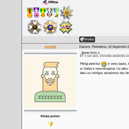
emils92
Datums: Piektdiena, 18.Septembrī.2
Quote
Meilis
(
)
ET ir savi plusi, sīkmetālu piesārņotā 
Pilnīgi piekrītu!
Ir viens lauks,
ar Safari ir neizmērojama. Uz piln
laiku un vērtīgus atradumus bez lie
Kluba jurists