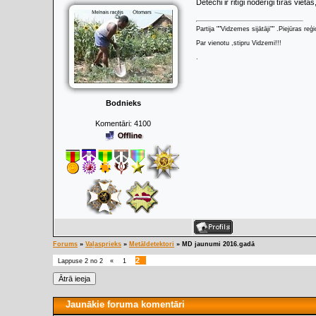
Detechi ir ritīgi noderīgi tīrās vietās
Partija ""Vidzemes sijātāji"" .Piejūras re
Par vienotu ,stipru Vidzemi!!!
.
Bodnieks
Komentāri:
4100
Forums
»
Vaļasprieks
»
Metāldetektori
»
MD jaunumi 2016.gadā
2
Lappuse
2
no
2
«
1
Jaunākie foruma komentāri