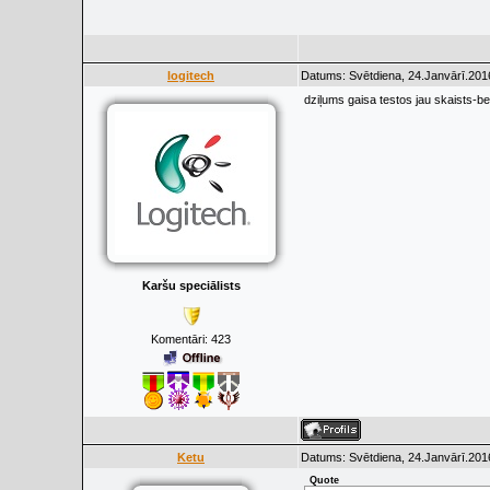
logitech
Datums: Svētdiena, 24.Janvārī.201
dziļums gaisa testos jau skaists-be
Karšu speciālists
Komentāri:
423
Ketu
Datums: Svētdiena, 24.Janvārī.2016
Quote