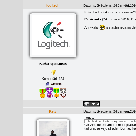
logitech
Datums: Svētdiena, 24.Janvārī.201
Ketu- kāda atšķirība starp viņiem?
Pievienots
(24.Janvāris.2016, 15:
------------------------------------------
Anrī-kaļis
izstāsti ir jēga no d
Karšu speciālists
Komentāri:
423
Ketu
Datums: Svētdiena, 24.Janvārī.201
Quote
Ketu- kāda atšķirība starp viņiem?Toņi t
Cik zinu detecham ir 4 modeļi laika
tad grūti ar viņu strādāt. Domāju k