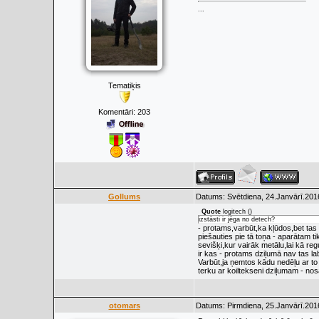
...
Tematiķis
Komentāri:
203
Gollums
Datums: Svētdiena, 24.Janvārī.201
Quote
logitech
(
)
izstāsti ir jēga no detech?
- protams,varbūt,ka kļūdos,bet ta
piešauties pie tā toņa - aparātam tika
sevišķi,kur vairāk metālu,lai kā reg
ir kas - protams dziļumā nav tas la
Varbūt,ja ņemtos kādu nedēļu ar t
terku ar koiltekseni dziļumam - nos
otomars
Datums: Pirmdiena, 25.Janvārī.201