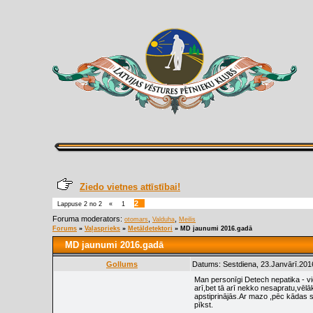
Ziedo vietnes attīstībai!
2
Lappuse
2
no
2
«
1
Foruma moderators:
,
,
otomars
Valduha
Meilis
Forums
»
Vaļasprieks
»
Metāldetektori
»
MD jaunumi 2016.gadā
MD jaunumi 2016.gadā
Gollums
Datums: Sestdiena, 23.Janvārī.201
Man personīgi Detech nepatika - vie
arī,bet tā arī nekko nesapratu,vēlā
apstiprinājās.Ar mazo ,pēc kādas 
pīkst.