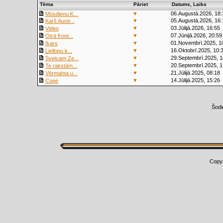
Tēma
Pāriet
Datums, Laiks
▼
06.Augustā.2026, 18:
Mūsdienu K...
▼
05.Augustā.2026, 16:
Karš Austr...
▼
03.Jūlijā.2026, 16:55
Video
▼
07.Jūnijā.2026, 20:59
Otrā front...
▼
01.Novembrī.2025, 1
Ikars
▼
16.Oktobrī.2025, 10:
Liellopu k...
▼
29.Septembrī.2025, 1
Sveicam Ze...
▼
20.Septembrī.2025, 1
Te rakstām...
▼
21.Jūlijā.2025, 08:18
Vērmahta u...
▼
14.Jūlijā.2025, 15:26
Cope
Šodi
Copy