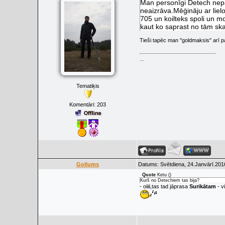
Man personīgi Detech nepat
neaizrāva.Mēģināju ar lielo
705 un koilteks spoli un 
kaut ko saprast no tām sk
Tieši tapēc man "goldmaksis" arī p
...
Tematiķis
Komentāri:
203
Gollums
Datums: Svētdiena, 24.Janvārī.201
Quote
Ketu
(
)
Kurš no Detechiem tas bija?
- oiiii,tas tad jāprasa
Surikātam
- v