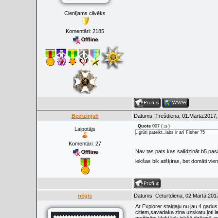
Cienījams cilvēks
Komentāri:
2185
Beerzinjsh
Datums: Trešdiena, 01.Martā.2017,
Quote
007
(
)
Laipotājs
..grūti pateikt..labs ir arī Fisher 75
Komentāri:
27
Nav tas pats kas salīdzināt b5 pas
iekšas bik atšķiras, bet domāti viena
nēģis
Datums: Ceturtdiena, 02.Martā.2017
Ar Explorer staigaju nu jau 4 gadu
citiem,savadaka zina uzskatu ļoti l