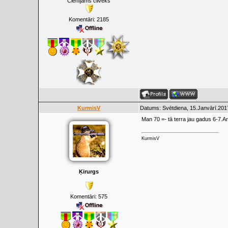
Cienījams cilvēks
Komentāri:
2185
KurmisV
Datums: Svētdiena, 15.Janvārī.201
Man 70 =- tā terra jau gadus 6-7.Ar
KurmisV
Ķirurgs
Komentāri:
575