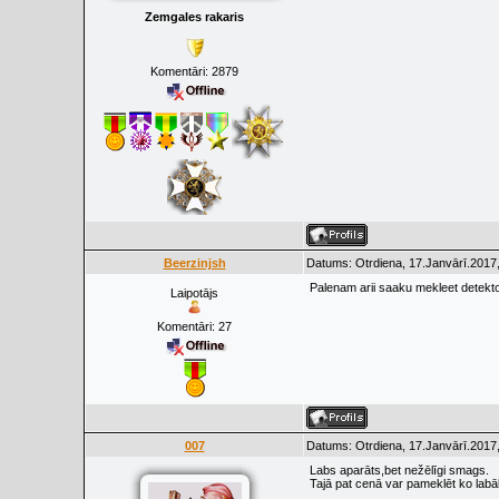
Zemgales rakaris
Komentāri:
2879
Beerzinjsh
Datums: Otrdiena, 17.Janvārī.2017,
Palenam arii saaku mekleet detektoru
Laipotājs
Komentāri:
27
007
Datums: Otrdiena, 17.Janvārī.2017,
Labs aparāts,bet nežēlīgi smags.
Tajā pat cenā var pameklēt ko lab