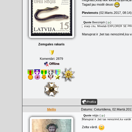
meğināts,kloķi liek iekšā dziļumā,a
Tagad jau modē deusi
Pievienots
(02.Marts.2017, 08:14)
------------------------------------------
Quote
Beerzinjsh
(
)
, starp citu, Minelab EXPLORER SE PRO i
Manuprat ir ,bet tas nenozimē,ka v
Zemgales rakaris
Komentāri:
2879
Meilis
Datums: Ceturtdiena, 02.Martā.2017
Quote
nēģis
(
)
Manuprat ir ,bet tas nenozimē,ka vairāk 
Zelta vārdi.