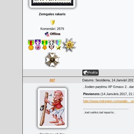
Zemgales rakaris
Komentāri:
2879
007
Datums: Sestdiena, 14.Janvārī.201
..šodien paņēmu XP Gmaxx 2...dar
Pievienots
(14.Janvāris.2017, 21:
------------------------------------------
http://www.mdregion.ru/metallo....or
..kad satiksi,tad iepazīsi..