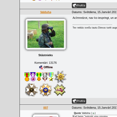
Valduha
Datums: Svētdiena, 15.Janvārī.201
Acīmredzot, nav ko iespringt, un ar 
Tev nebūs svešu tautu Dievus turēt augs
Stāstnieks
Komentāri:
13176
007
Datums: Svētdiena, 15.Janvārī.201
Quote
Valduha
(
)
Kad beigs "pukstēt viņa sirsniņa