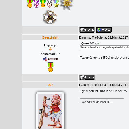
Beerzinjsh
Datums: Trešdiena, 01.Martā.2017,
Quote
007
(
)
Laipotājs
Safari ir lēnāks uz signāla apstrādi.Exp
Komentāri:
27
Tavuprāt cena (850e) exploreram at
007
Datums: Trešdiena, 01.Martā.2017,
..grūti pateikt..labs ir arī Fisher 75
..kad satiksi,tad iepazīsi..