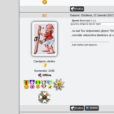
007
Datums: Otrdiena, 17.Janvārī.2017,
Quote
Beerzinjsh
(
)
pusotra dziljumā kjiveri njem
..nu tad Tev dziļumnieks jāņem T
..normāls vidusmēra detektors ar st
..kad satiksi,tad iepazīsi..
Cienījams cilvēks
Komentāri:
2185