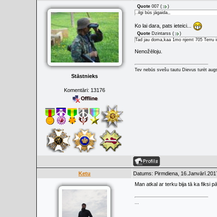
Quote
007
(
)
..ilgi būs jāgaida,,
Ko lai dara, pats ieteici...
Quote
Dzintarss
(
)
Tad jau doma,kaa 1mo njemt 705 Terru i
Nenožēloju.
Tev nebūs svešu tautu Dievus turēt augs
Stāstnieks
Komentāri:
13176
Ketu
Datums: Pirmdiena, 16.Janvārī.201
Man atkal ar terku bija tā ka fiksi 
...