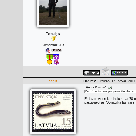
Tematiķis
Komentāri:
203
nēģis
Datums: Otrdiena, 17.Janvārī.2017,
Quote
KurmisV
(
)
Man 70 =- tā terra jau gadus 6-7.Arī tas
Es jav te vienreiz mineju,ka ar 70
pastaigajot ar 705 jutu,ka tas vairs