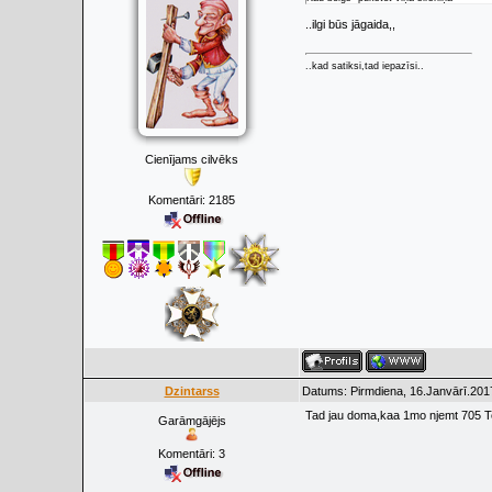
..ilgi būs jāgaida,,
..kad satiksi,tad iepazīsi..
Cienījams cilvēks
Komentāri:
2185
Dzintarss
Datums: Pirmdiena, 16.Janvārī.201
Tad jau doma,kaa 1mo njemt 705 Te
Garāmgājējs
Komentāri:
3