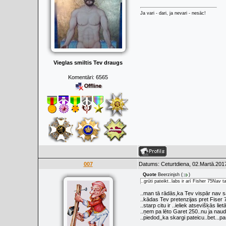
Ja vari - dari, ja nevari - nesāc!
Vieglas smiltis Tev draugs
Komentāri:
6565
007
Datums: Ceturtdiena, 02.Martā.2017
Quote
Beerzinjsh
(
)
..grūti pateikt..labs ir arī Fisher 75Nav 
..man tā rādās,ka Tev vispār nav sa
..kādas Tev pretenzijas pret Fiser 7
..starp citu ir ..ieliek atsevišķās lie
..ņem pa lēto Garet 250..nu ja nauda
..piedod,,ka skargi pateicu..bet...p