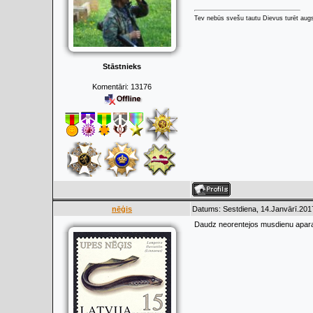
Tev nebūs svešu tautu Dievus turēt augs
Stāstnieks
Komentāri:
13176
nēģis
Datums: Sestdiena, 14.Janvārī.201
Daudz neorentejos musdienu aparat