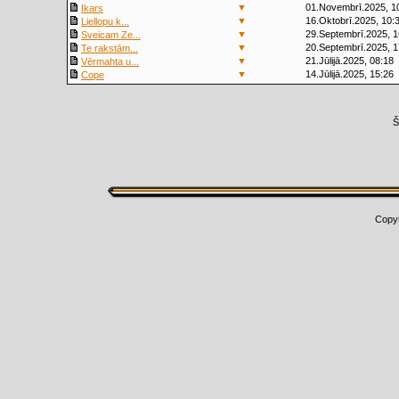
▼
01.Novembrī.2025, 1
Ikars
▼
16.Oktobrī.2025, 10:
Liellopu k...
▼
29.Septembrī.2025, 1
Sveicam Ze...
▼
20.Septembrī.2025, 1
Te rakstām...
▼
21.Jūlijā.2025, 08:18
Vērmahta u...
▼
14.Jūlijā.2025, 15:26
Cope
Š
Copy