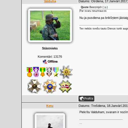
Valduha
Datums: Otrdiena, 17.Janvārī.2017,
Quote
Beerzinjsh
(
)
Par svaru neuztraucos
Nu ja pusdiena pa brikšņiem jāsta
Tev nebūs svešu tautu Dievus turēt augs
Stāstnieks
Komentāri:
13176
Ketu
Datums: Trešdiena, 18.Janvārī.201
Piekrītu Valduham, svaram ir nozī
...