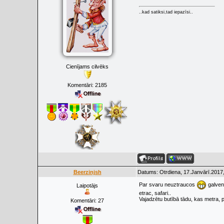
..kad satiksi,tad iepazīsi..
Cienījams cilvēks
Komentāri:
2185
Beerzinjsh
Datums: Otrdiena, 17.Janvārī.2017,
Par svaru neuztraucos
galvena
Laipotājs
etrac, safari..
Vajadzētu butībā tādu, kas metra, p
Komentāri:
27