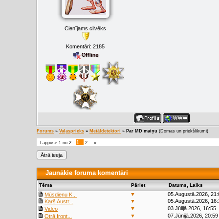
Cienījams cilvēks
Komentāri:
2185
Forums
»
Vaļasprieks
»
Metāldetektori
»
Par MD maiņu
(Domas un priekšlikumi)
1
Lappuse
1
no
2
2
»
Jaunākie foruma komentāri
Tēma
Pāriet
Datums, Laiks
▼
05.Augustā.2026, 21:
Mūsdienu K...
▼
05.Augustā.2026, 16:
Karš Austr...
▼
03.Jūlijā.2026, 16:55
Video
▼
07.Jūnijā.2026, 20:59
Otrā front...