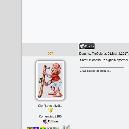
007
Datums: Trešdiena, 01.Martā.2017,
Safari ir lēnāks uz signāla apstrād
..kad satiksi,tad iepazīsi..
Cienījams cilvēks
Komentāri:
2185