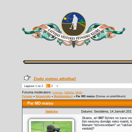
Ziedo vietnes attīstībai!
1
Lappuse
1
no
2
2
»
Foruma moderators:
,
,
otomars
Valduha
Meilis
Forums
»
Vaļasprieks
»
Metāldetektori
»
Par MD maiņu
(Domas un priekšlikumi)
Par MD maiņu
Valduha
Datums: Sestdiena, 14.Janvārī.201
Skatos, arī
007
šķīries no sava vec
šim neesmu domājis neko mainīt, be
Manam "dzīvesveidam" un "rakšanas 
viedokļi?