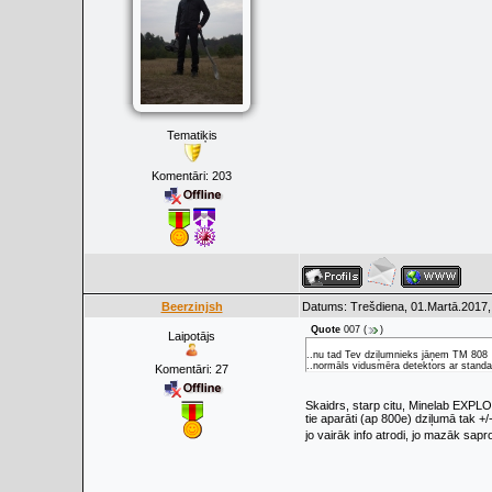
Tematiķis
Komentāri:
203
Beerzinjsh
Datums: Trešdiena, 01.Martā.2017,
Quote
007
(
)
Laipotājs
..nu tad Tev dziļumnieks jāņem TM 808
..normāls vidusmēra detektors ar standar
Komentāri:
27
Skaidrs, starp citu, Minelab EXPL
tie aparāti (ap 800e) dziļumā tak +/
jo vairāk info atrodi, jo mazāk sapr