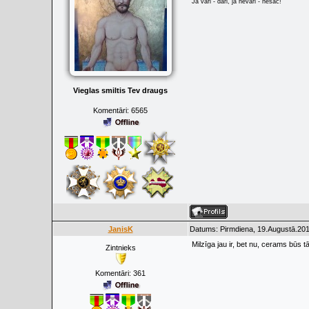
Ja vari - dari, ja nevari - nesāc!
Vieglas smiltis Tev draugs
Komentāri:
6565
JanisK
Datums: Pirmdiena, 19.Augustā.201
Milzīga jau ir, bet nu, cerams būs t
Zintnieks
Komentāri:
361