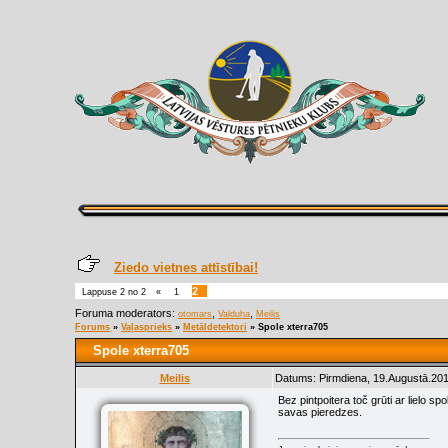
Ziedo vietnes attīstībai!
2
Lappuse
2
no
2
«
1
Foruma moderators:
,
,
otomars
Valduha
Meilis
Forums
»
Vaļasprieks
»
Metāldetektori
»
Spole xterra705
Spole xterra705
Meilis
Datums: Pirmdiena, 19.Augustā.201
Bez pintpoitera toč grūti ar lielo sp
savas pieredzes.