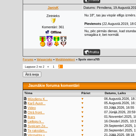
JanisK
Datums: Pirmdiena, 19.Augustā.201
Nu 18", tas jau vispār ellīgs izmēr
Zintnieks
Pievienots
(22.Augustā.2019, 18:
Komentāri:
361
------------------------------------------
Nu, pēc pirmās dienas, kad stundas 
smagāka ir, bet normāli.
Forums
»
Vaļasprieks
»
Metāldetektori
»
Spole xterra705
2
Lappuse
2
no
2
«
1
Jaunākie foruma komentāri
Tēma
Pāriet
Datums, Laiks
▼
06.Augustā.2026, 18:
Mūsdienu K...
▼
05.Augustā.2026, 16:
Karš Austr...
▼
03.Jūlijā.2026, 16:55
Video
▼
07.Jūnijā.2026, 20:59
Otrā front...
▼
01.Novembrī.2025, 1
Ikars
▼
16.Oktobrī.2025, 10:
Liellopu k...
▼
29.Septembrī.2025, 1
Sveicam Ze...
▼
20.Septembrī.2025, 1
Te rakstām...
▼
21.Jūlijā.2025, 08:18
Vērmahta u...