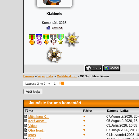
Klaidonis
Komentāri:
3215
Forums
»
Vaļasprieks
»
Metāldetektori
»
XP Gold Maxx Power
2
Lappuse
2
no
2
«
1
Jaunākie foruma komentāri
Tēma
Pāriet
Datums, Laiks
▼
07.Augustā.2026, 20:
Mūsdienu K...
▼
05.Augustā.2026, 16:
Karš Austr...
▼
03.Jūlijā.2026, 16:55
Video
▼
07.Jūnijā.2026, 20:59
Otrā front...
▼
01.Novembrī.2025, 1
Ikars