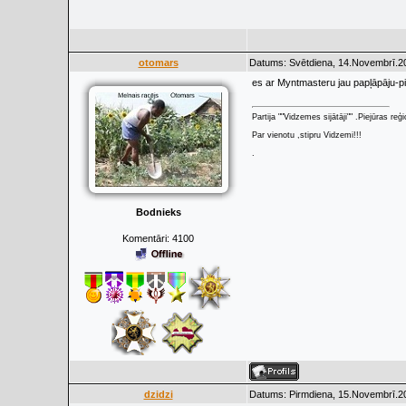
otomars
Datums: Svētdiena, 14.Novembrī.20
es ar Myntmasteru jau papļāpāju-pi
Partija ""Vidzemes sijātāji"" .Piejūras re
Par vienotu ,stipru Vidzemi!!!
.
Bodnieks
Komentāri:
4100
dzidzi
Datums: Pirmdiena, 15.Novembrī.20