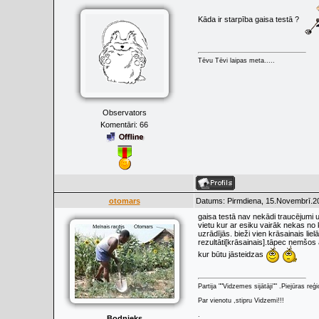
Kāda ir starpība gaisa testā ?
Tēvu Tēvi laipas meta.....
Observators
Komentāri:
66
otomars
Datums: Pirmdiena, 15.Novembrī.20
gaisa testā nav nekādi traucējumi 
vietu kur ar esiku vairāk nekas no 
uzrādījās. bieži vien krāsainais li
rezultāti[krāsainais].tāpec ņemšos
kur būtu jāsteidzas
Partija ""Vidzemes sijātāji"" .Piejūras re
Par vienotu ,stipru Vidzemi!!!
.
Bodnieks