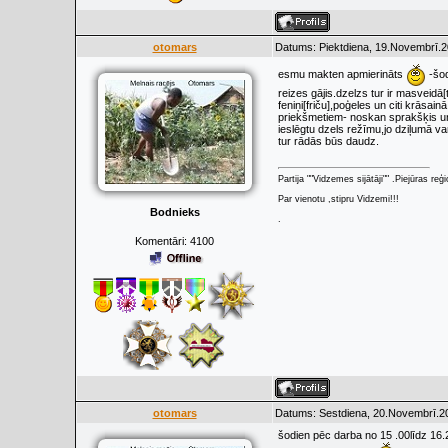
otomars
Datums: Piektdiena, 19.Novembrī.2
esmu makten apmierināts
-šod
reizes gājis.dzelzs tur ir masveidā[
feniņi[friču],poģeles un citi krāsai
priekšmetiem- noskan sprakšķis un r
ieslēgtu dzels režīmu,jo dziļumā va
tur rādās būs daudz.
Partija ""Vidzemes sijātāji"" .Piejūras re
Par vienotu ,stipru Vidzemi!!!
Bodnieks
.
Komentāri:
4100
otomars
Datums: Sestdiena, 20.Novembrī.20
šodien pēc darba no 15 .00līdz 16.20