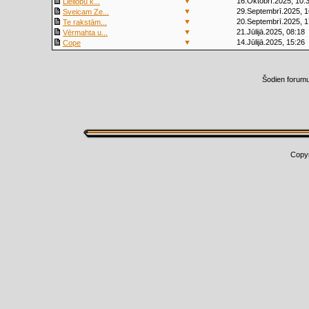
▼
16.Oktobrī.2025, 10:
Liellopu k...
▼
29.Septembrī.2025, 1
Sveicam Ze...
▼
20.Septembrī.2025, 1
Te rakstām...
▼
21.Jūlijā.2025, 08:18
Vērmahta u...
▼
14.Jūlijā.2025, 15:26
Cope
Šodien forum
Copy