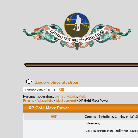
Ziedo vietnes attīstībai!
2
Lappuse
2
no
2
«
1
Foruma moderators:
,
,
otomars
Valduha
Meilis
Forums
»
Vaļasprieks
»
Metāldetektori
»
XP Gold Maxx Power
XP Gold Maxx Power
007
Datums: Svētdiena, 14.Novembrī.20
otomars
,
par nianseem prasi antik-war calim a