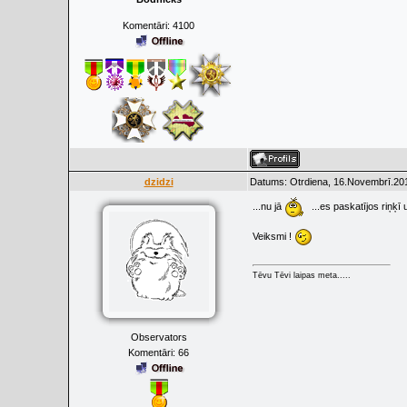
Komentāri:
4100
dzidzi
Datums: Otrdiena, 16.Novembrī.201
...nu jā
...es paskatījos riņķī 
Veiksmi !
Tēvu Tēvi laipas meta.....
Observators
Komentāri:
66