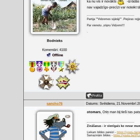
ka nu vis ir novākts
-izrādās
nav vajadzīgs-precīzi var noteikt t
Partija ""Vidzemes sijātāji"" .Piejūras re
Par vienotu ,stipru Vidzemi!!!
.
Bodnieks
Komentāri:
4100
sancho76
Datums: Svētdiena, 21.Novembrī.20
otomars
, Otiņ man bij tieši tas p
Zināšanas - ir vienīgais ko nevar mu
Liekam bildes pareizi -
https://youtu.be
Samazinām bildes -
https://youtu.be/i