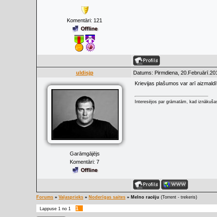
Komentāri:
121
uldisjp
Datums: Pirmdiena, 20.Februārī.20
Krievijas plašumos var arī aizmaldīt
Interesējos par grāmatām, kad iznākuša
Garāmgājējs
Komentāri:
7
Forums
»
Vaļasprieks
»
Noderīgas saites
»
Melno racēju
(Torrent - trekeris)
1
Lappuse
1
no
1