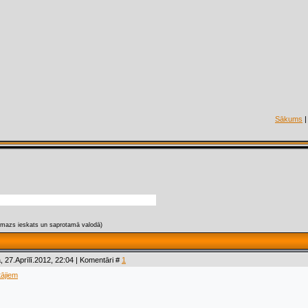
Sākums
(mazs ieskats un saprotamā valodā)
, 27.Aprīlī.2012, 22:04 | Komentāri #
1
tājiem