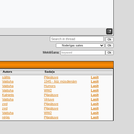
Meklēšana:
Аutors
Sadaļa
sālītis
Pļāpātuve
Lasīt
Valduha
1945 - līdz mūsdienām
Lasīt
Valduha
Humors
Lasīt
Valduha
WW2
Lasīt
Kalnietis
Pļāpātuve
Lasīt
Valduha
Virtuve
Lasīt
zed
Pļāpātuve
Lasīt
zed
Pļāpātuve
Lasīt
Valduha
WW2
Lasīt
nēģis
Pļāpātuve
Lasīt