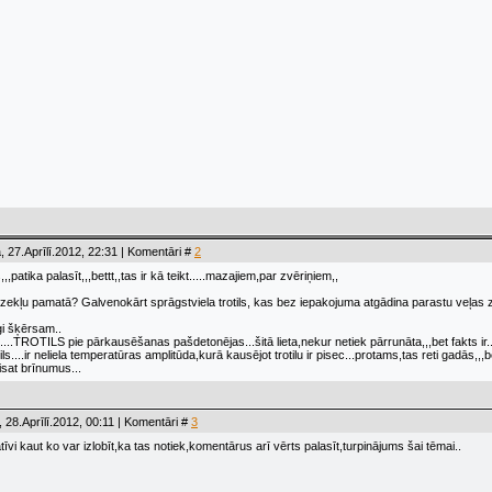
, 27.Aprīlī.2012, 22:31 | Komentāri #
2
,patika palasīt,,,bettt,,tas ir kā teikt.....mazajiem,par zvēriņiem,,
ridzekļu pamatā? Galvenokārt sprāgstviela trotils, kas bez iepakojuma atgādina parastu veļas 
igi šķērsam..
t....TROTILS pie pārkausēšanas pašdetonējas...šitā lieta,nekur netiek pārrunāta,,,bet fakts ir..
tils....ir neliela temperatūras amplitūda,kurā kausējot trotilu ir pisec...protams,tas reti gadās,,,
taisat brīnumus...
 28.Aprīlī.2012, 00:11 | Komentāri #
3
tīvi kaut ko var izlobīt,ka tas notiek,komentārus arī vērts palasīt,turpinājums šai tēmai..