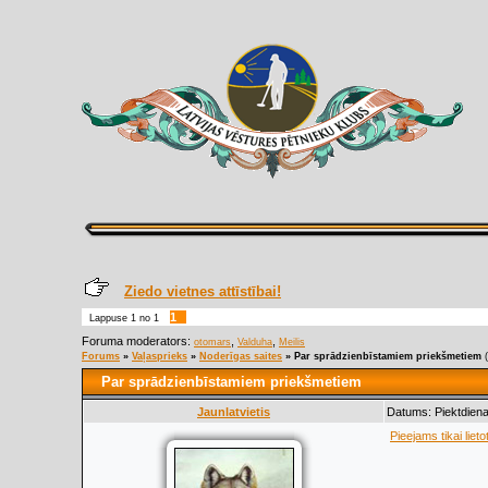
Ziedo vietnes attīstībai!
1
Lappuse
1
no
1
Foruma moderators:
,
,
otomars
Valduha
Meilis
Forums
»
Vaļasprieks
»
Noderīgas saites
»
Par sprādzienbīstamiem priekšmetiem
Par sprādzienbīstamiem priekšmetiem
Jaunlatvietis
Datums: Piektdiena
Pieejams tikai lieto