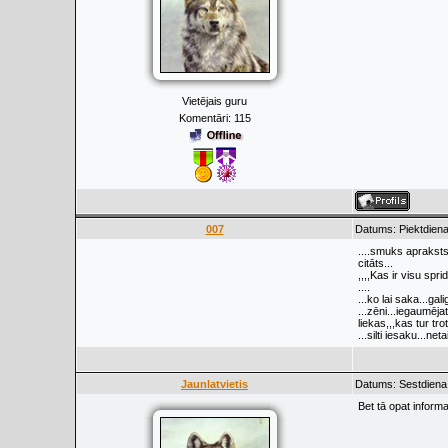
Vietējais guru
Komentāri:
115
007
Datums: Piektdiena
....smuks apraksts,,
citāts...
,,,,Kas ir visu sp
....
...ko lai saka...gal
...zēni...iegaumēja
liekas,,,kas tur tro
...silti iesaku...ne
Jaunlatvietis
Datums: Sestdiena,
Bet tā opat informa