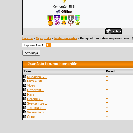
Komentāri:
586
Forums
»
Vaļasprieks
»
Noderīgas saites
»
Par sprādzienbīstamiem priekšmetiem
1
Lappuse
1
no
1
Jaunākie foruma komentāri
Tēma
Pāriet
▼
Mūsdienu K...
▼
Karš Austr...
▼
Video
▼
Otrā front...
▼
Ikars
▼
Liellopu k...
▼
Sveicam Ze...
▼
Te rakstām...
▼
Vērmahta u...
▼
Cope