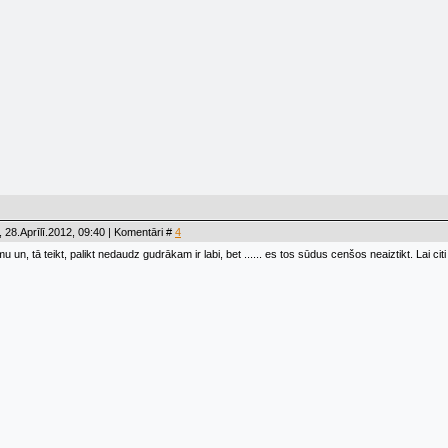
 28.Aprīlī.2012, 09:40 | Komentāri #
4
mu un, tā teikt, palikt nedaudz gudrākam ir labi, bet ...... es tos sūdus cenšos neaiztikt. Lai cit