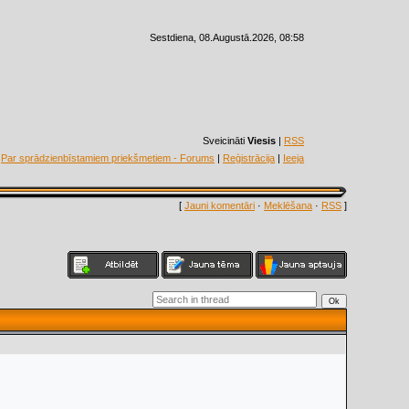
Sestdiena, 08.Augustā.2026, 08:58
Sveicināti
Viesis
|
RSS
|
Par sprādzienbīstamiem priekšmetiem - Forums
|
Reģistrācija
|
Ieeja
[
Jauni komentāri
·
Meklēšana
·
RSS
]