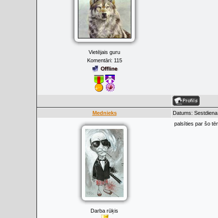
Vietējais guru
Komentāri:
115
Mednieks
Datums: Sestdiena,
palsīties par šo tē
Darba rūķis