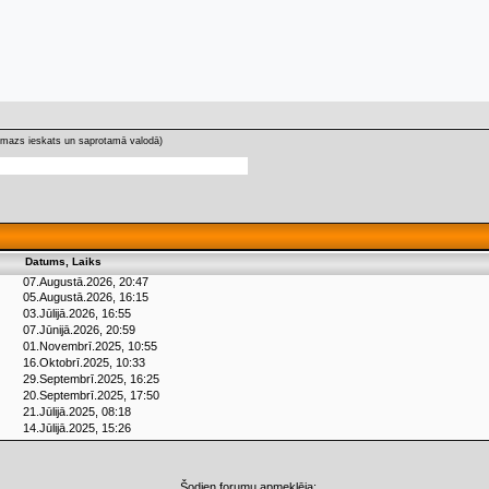
(mazs ieskats un saprotamā valodā)
Datums, Laiks
07.Augustā.2026, 20:47
05.Augustā.2026, 16:15
03.Jūlijā.2026, 16:55
07.Jūnijā.2026, 20:59
01.Novembrī.2025, 10:55
16.Oktobrī.2025, 10:33
29.Septembrī.2025, 16:25
20.Septembrī.2025, 17:50
21.Jūlijā.2025, 08:18
14.Jūlijā.2025, 15:26
Šodien forumu apmeklēja: