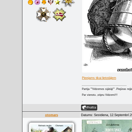
Pieejams tikai lietotājiem
Partija ""Vidzemes sijātāji"" .Piejūras re
Par vienotu ,stipru Vidzemi!!!
.
otomars
Datums: Sestdiena, 12.Septembrī.2