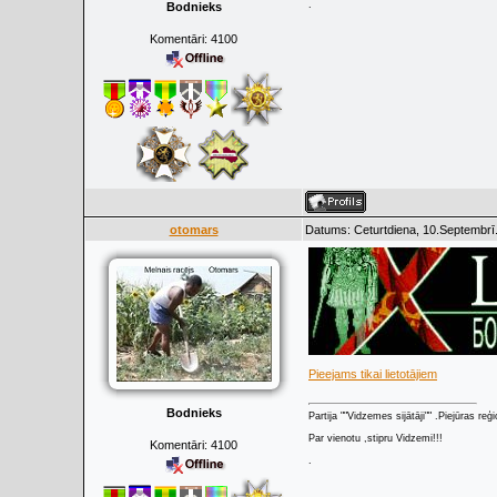
.
Bodnieks
Komentāri:
4100
otomars
Datums: Ceturtdiena, 10.Septembrī
Pieejams tikai lietotājiem
Bodnieks
Partija ""Vidzemes sijātāji"" .Piejūras re
Par vienotu ,stipru Vidzemi!!!
Komentāri:
4100
.