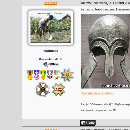
otomars
Datums: Piektdiena, 09.Oktobrī.200
šis tas no franču muzeju krājumiem
Bodnieks
Komentāri:
4100
Pieejams tikai lietotājiem
Partija ""Vidzemes sijātāji"" .Piejūras re
Par vienotu ,stipru Vidzemi!!!
.