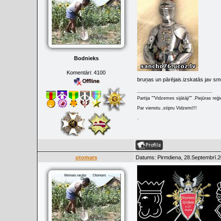
Bodnieks
Komentāri:
4100
bruņas un pārējais.izskatās jav sm
Partija ""Vidzemes sijātāji"" .Piejūras re
Par vienotu ,stipru Vidzemi!!!
.
otomars
Datums: Pirmdiena, 28.Septembrī.2