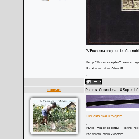
W.Boeheima bruņu un ieroču enciklo
Partija ""Vidzemes sijātāji"" .Piejūras re
Par vienotu ,stipru Vidzemi!!!
.
otomars
Datums: Ceturtdiena, 10.Septembrī
Pieejams tikai lietotājiem
Partija ""Vidzemes sijātāji"" .Piejūras re
Par vienotu ,stipru Vidzemi!!!