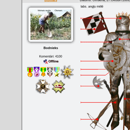
otomars
Datums: Otrdiena, 27.Oktobrī.2009,
labs. angļu mēlē
Bodnieks
Komentāri:
4100