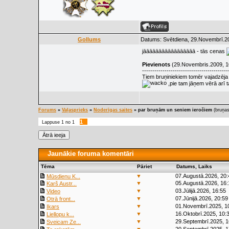
Gollums
Datums: Svētdiena, 29.Novembrī.20
jāāāāāāāāāāāāāāāāā - tās cenas
Pievienots
(29.Novembris.2009, 1
------------------------------------------
Tiem bruņiniekiem tomēr vajadzēja 
,pie tam jāņem vērā arī ta
Forums
»
Vaļasprieks
»
Noderīgas saites
»
par bruņām un seniem ieročiem
(bruņas
1
Lappuse
1
no
1
Jaunākie foruma komentāri
Tēma
Pāriet
Datums, Laiks
▼
07.Augustā.2026, 20:
Mūsdienu K...
▼
05.Augustā.2026, 16:
Karš Austr...
▼
03.Jūlijā.2026, 16:55
Video
▼
07.Jūnijā.2026, 20:59
Otrā front...
▼
01.Novembrī.2025, 1
Ikars
▼
16.Oktobrī.2025, 10:
Liellopu k...
▼
29.Septembrī.2025, 1
Sveicam Ze...