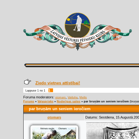
Ziedo vietnes attīstībai!
1
Lappuse
1
no
1
Foruma moderators:
,
,
otomars
Valduha
Meilis
Forums
»
Vaļasprieks
»
Noderīgas saites
»
par bruņām un seniem ieročiem
(bruņas
par bruņām un seniem ieročiem
otomars
Datums: Sestdiena, 15.Augustā.200