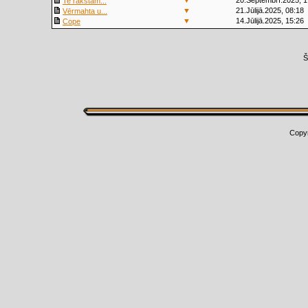
▼
20.Septembrī.2025, 1
Te rakstām...
▼
21.Jūlijā.2025, 08:18
Vērmahta u...
▼
14.Jūlijā.2025, 15:26
Cope
Š
Copy