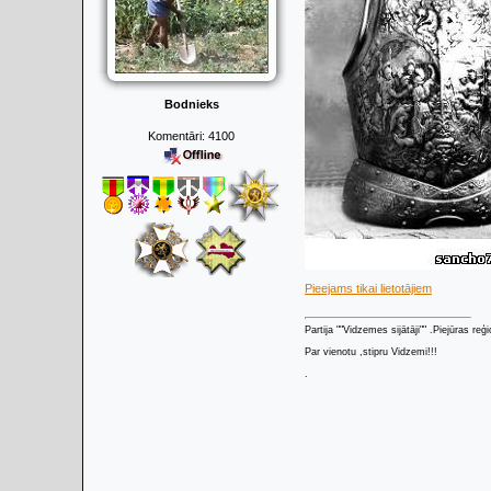
Bodnieks
Komentāri:
4100
Pieejams tikai lietotājiem
Partija ""Vidzemes sijātāji"" .Piejūras re
Par vienotu ,stipru Vidzemi!!!
.