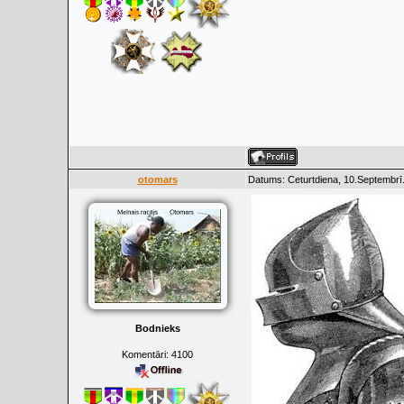
otomars
Datums: Ceturtdiena, 10.Septembrī
Bodnieks
Komentāri:
4100