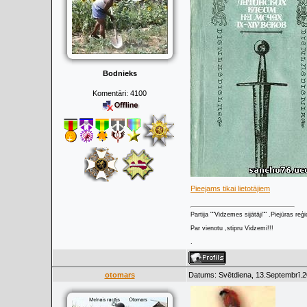
Bodnieks
Komentāri:
4100
Pieejams tikai lietotājiem
Partija ""Vidzemes sijātāji"" .Piejūras re
Par vienotu ,stipru Vidzemi!!!
.
otomars
Datums: Svētdiena, 13.Septembrī.2