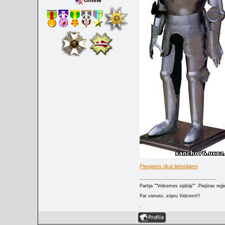
Pieejams tikai lietotājiem
Partija ""Vidzemes sijātāji"" .Piejūras re
Par vienotu ,stipru Vidzemi!!!
.