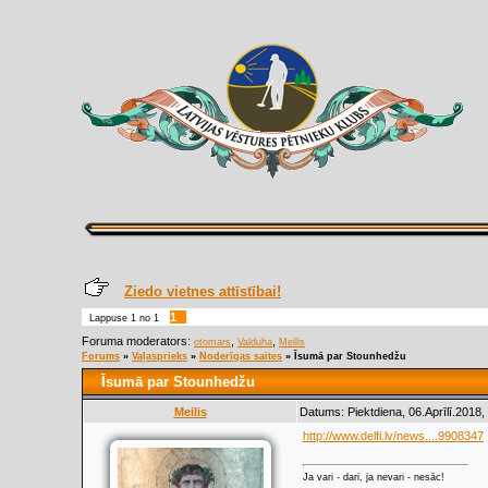
Ziedo vietnes attīstībai!
1
Lappuse
1
no
1
Foruma moderators:
,
,
otomars
Valduha
Meilis
Forums
»
Vaļasprieks
»
Noderīgas saites
»
Īsumā par Stounhedžu
Īsumā par Stounhedžu
Meilis
Datums: Piektdiena, 06.Aprīlī.2018,
http://www.delfi.lv/news....9908347
Ja vari - dari, ja nevari - nesāc!