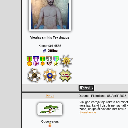
Vieglas smiltis Tev draugs
Komentāri:
6565
Pinus
Datums: Piektdiena, 06.Aprīlī.2018,
Viņi gan varēja tajā raksta arī minēt
versijas, ka viņi vispār nemaz tajā 
zona, un īpa ši neviens klāt netika. 
Stonehenge
Observators