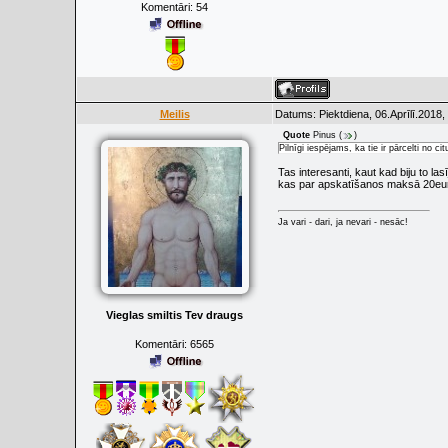
Komentāri:
54
Meilis
Datums: Piektdiena, 06.Aprīlī.2018,
Quote
Pinus
(
)
Pilnīgi iespējams, ka tie ir pārcelti no c
Tas interesanti, kaut kad biju to las
kas par apskatīšanos maksā 20eur
Ja vari - dari, ja nevari - nesāc!
Vieglas smiltis Tev draugs
Komentāri:
6565