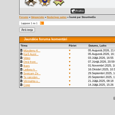
Forums
»
Vaļasprieks
»
Noderīgas saites
»
Īsumā par Stounhedžu
1
Lappuse
1
no
1
Jaunākie foruma komentāri
Tēma
Pāriet
Datums, Laiks
▼
05.Augustā.2026, 21:
Mūsdienu K...
▼
05.Augustā.2026, 16:
Karš Austr...
▼
03.Jūlijā.2026, 16:55
Video
▼
07.Jūnijā.2026, 20:59
Otrā front...
▼
01.Novembrī.2025, 1
Ikars
▼
16.Oktobrī.2025, 10:
Liellopu k...
▼
29.Septembrī.2025, 1
Sveicam Ze...
▼
20.Septembrī.2025, 1
Te rakstām...
▼
21.Jūlijā.2025, 08:18
Vērmahta u...
▼
14.Jūlijā.2025, 15:26
Cope
Š