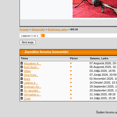
Forums
»
Vaļasprieks
»
Noderīgas saites
»
MG-34
1
Lappuse
1
no
1
Jaunākie foruma komentāri
Tēma
Pāriet
Datums, Laiks
▼
07.Augustā.2026, 20:
Mūsdienu K...
▼
05.Augustā.2026, 16:
Karš Austr...
▼
03.Jūlijā.2026, 16:55
Video
▼
07.Jūnijā.2026, 20:59
Otrā front...
▼
01.Novembrī.2025, 1
Ikars
▼
16.Oktobrī.2025, 10:
Liellopu k...
▼
29.Septembrī.2025, 1
Sveicam Ze...
▼
20.Septembrī.2025, 1
Te rakstām...
▼
21.Jūlijā.2025, 08:18
Vērmahta u...
▼
14.Jūlijā.2025, 15:26
Cope
Šodien forumu a