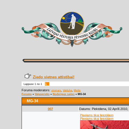
Ziedo vietnes attīstībai!
1
Lappuse
1
no
1
Foruma moderators:
,
,
otomars
Valduha
Meilis
Forums
»
Vaļasprieks
»
Noderīgas saites
»
MG-34
MG-34
007
Datums: Piektdiena, 02.Aprīlī.2010,
Pieejams tikai lietotājiem
Pieejams tikai lietotājiem