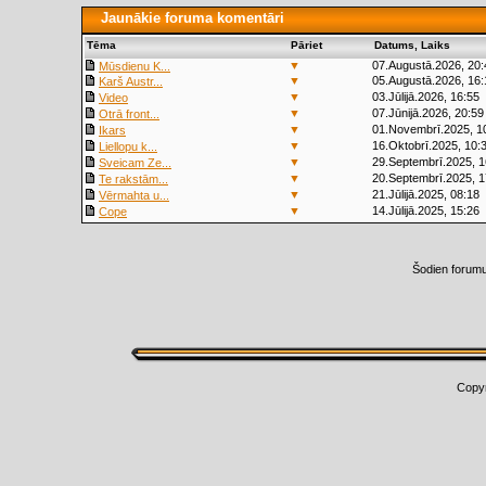
Jaunākie foruma komentāri
Tēma
Pāriet
Datums, Laiks
▼
07.Augustā.2026, 20:
Mūsdienu K...
▼
05.Augustā.2026, 16:
Karš Austr...
▼
03.Jūlijā.2026, 16:55
Video
▼
07.Jūnijā.2026, 20:59
Otrā front...
▼
01.Novembrī.2025, 1
Ikars
▼
16.Oktobrī.2025, 10:
Liellopu k...
▼
29.Septembrī.2025, 1
Sveicam Ze...
▼
20.Septembrī.2025, 1
Te rakstām...
▼
21.Jūlijā.2025, 08:18
Vērmahta u...
▼
14.Jūlijā.2025, 15:26
Cope
Šodien forum
Copy