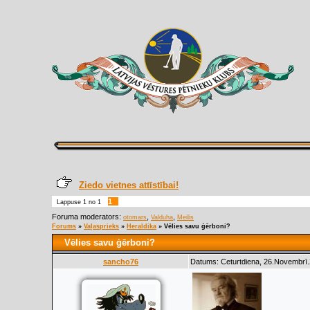
Ziedo vietnes attīstībai!
1
Lappuse
1
no
1
Foruma moderators:
,
,
otomars
Valduha
Meilis
Forums
»
Vaļasprieks
»
Heraldika
»
Vēlies savu ģērboni?
Vēlies savu ģērboni?
sancho76
Datums: Ceturtdiena, 26.Novembrī.