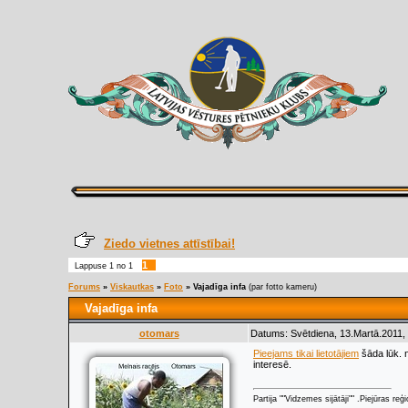
Ziedo vietnes attīstībai!
1
Lappuse
1
no
1
Forums
»
Viskautkas
»
Foto
»
Vajadīga infa
(par fotto kameru)
Vajadīga infa
otomars
Datums: Svētdiena, 13.Martā.2011,
Pieejams tikai lietotājiem
šāda lūk. n
interesē.
Partija ""Vidzemes sijātāji"" .Piejūras re