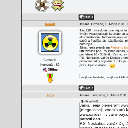
poooll
Datums: Otrdiena, 15.Martā.2011, 1
Tās 120 min ir dotās orientējoši, tā
fimējot visaugstākajā kvalitāte, ar 
akumulātoriem. Tad vai nu jāpēr uzr
dabūt arī ladējamās. Lādējamās, pie
batarejas.
Jānis. Ieeja piemēram
Pieejams tika
utt) izvēlies pēc Tev labas cenas, 
par latiem 10 - 30 lētāk. Vismaz es 
P.S. Neskaties vairāk Digitālo zoo
Censonis
pietuvināt tālus objektus. Un kā ja
Komentāri:
80
pirtīs, lapenē istabā...
Latvijā nav bezdarbs, Latvijā vienkārši vis
Jānis
Datums: Trešdiena, 16.Martā.2011,
Quote
(
poooll
)
Jānis. Ieeja piemēram www.
(megapikseļi, zoom's utt) 
www.salidzini.lv vai e-bay.
parasti daru.
P.S. Neskaties vairāk Digi