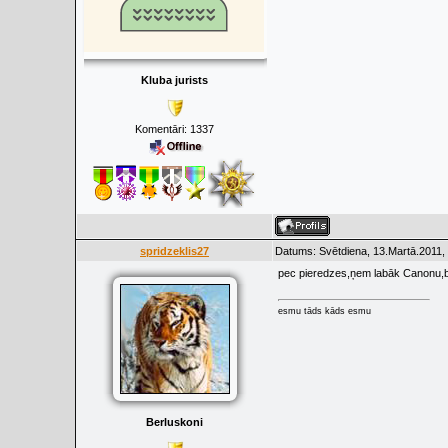
Kluba jurists
Komentāri:
1337
spridzeklis27
Datums: Svētdiena, 13.Martā.2011,
pec pieredzes,ņem labāk Canonu,bet
esmu tāds kāds esmu
Berluskoni