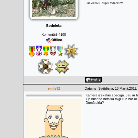
Par vienotu ,stipru Vidzemi!!!
.
Bodnieks
Komentāri:
4100
emils92
Datums: Svētdiena, 13.Martā.2011,
Kamera izskatās spēcīga. Jau ar to 
Tip kustībā netaisa miglu un var uz
Domā pirkt?