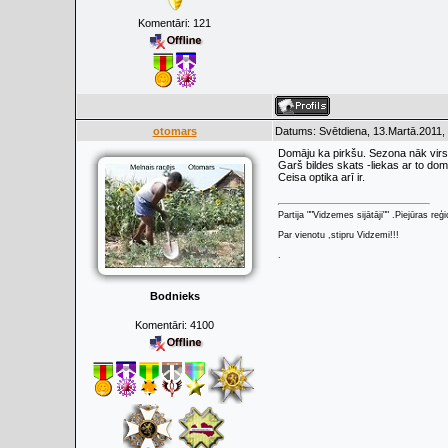
Komentāri:
121
otomars
Datums: Svētdiena, 13.Martā.2011,
Domāju ka pirkšu. Sezona nāk vir
Garš bildes skats -liekas ar to domā
Ceisa optika arī ir.
Partija ""Vidzemes sijātāji"" .Piejūras re
Par vienotu ,stipru Vidzemi!!!
.
Bodnieks
Komentāri:
4100