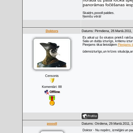
norāda uz paša fočika spēju
panorāmas fočēšanas iespēja
Skaidrs,poooll paldies.
Ņemšu vērā!
Doktors
Datums: Pirmdiena, 28.Martā.2011,
Es atkal uz šo skatos priekš rakša
Sala un dubļu izturīgs, kritienu izt
Pieejams tikai lietotājiem
Pieejams ti
ūdensizturīgs,un krīzes situācija,ar
Censonis
Komentāri:
88
poooll
Datums: Otrdiena, 29.Martā.2011, 1
Doktor - Nu nopērc, izmēģini un pad