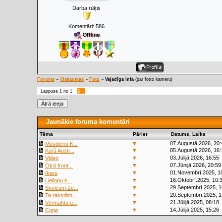
Darba rūķis
Komentāri:
586
Forums
»
Viskautkas
»
Foto
»
Vajadīga infa
(par fotto kameru)
1
Lappuse
1
no
1
Jaunākie foruma komentāri
Tēma
Pāriet
Datums, Laiks
▼
07.Augustā.2026, 20:
Mūsdienu K...
▼
05.Augustā.2026, 16:
Karš Austr...
▼
03.Jūlijā.2026, 16:55
Video
▼
07.Jūnijā.2026, 20:59
Otrā front...
▼
01.Novembrī.2025, 1
Ikars
▼
16.Oktobrī.2025, 10:
Liellopu k...
▼
29.Septembrī.2025, 1
Sveicam Ze...
▼
20.Septembrī.2025, 1
Te rakstām...
▼
21.Jūlijā.2025, 08:18
Vērmahta u...
▼
14.Jūlijā.2025, 15:26
Cope