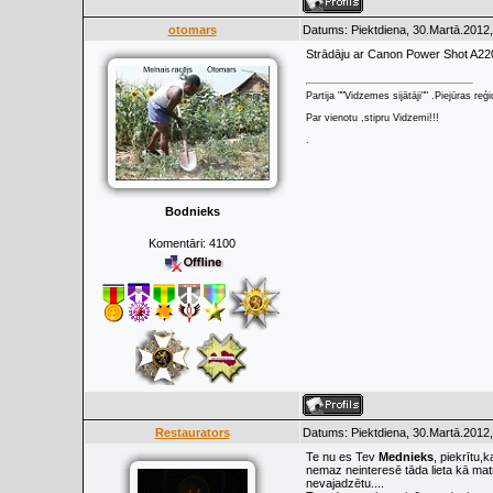
otomars
Datums: Piektdiena, 30.Martā.2012,
Strādāju ar Canon Power Shot A2200 
Partija ""Vidzemes sijātāji"" .Piejūras re
Par vienotu ,stipru Vidzemi!!!
.
Bodnieks
Komentāri:
4100
Restaurators
Datums: Piektdiena, 30.Martā.2012,
Te nu es Tev
Mednieks
, piekrītu,
nemaz neinteresē tāda lieta kā mat
nevajadzētu....