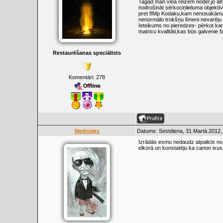
Tagad man viņa reizēm noder,jo atņ
nodrošināt sērkociņlieluma objekt
pret 8Mp Kodaku,kam nenosakāmas i
nenormālo trokšņu līmeni nevarēju 
Ieteikums no pieredzes- pērkot kame
matricu kvalitāti,kas būs galvenie 
Restaurēšanas speciālists
Komentāri:
278
Mednieks
Datums: Sestdiena, 31.Martā.2012,
Izrādās esmu nedaudz atpalicis no d
elkorā un konstatēju ka canon ixus