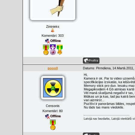
Zintnieks
Komentāri:
303
poooll
Datums: Pirmdiena, 14.Martā.2011,
Hi.
Kamera ir ok. Par to video uzņemš
specifikācijas izskatās, ka iebūvētā
Memory stick pro duo. Iesaku mazā
Megapikseļiem 4 Gb atmiņas kartē uz
Vēl manā skatījumā negatīvi ir tas, 
lētākas un ja kas, tad jau katrā be
vari aizmirst...
Pozītīvi ir panorāmas bildes, respek
Censonis
Nu tāds tas mans viedoklis.
Komentāri:
80
Latvijā nav bezdarbs, Latvijā vienkārši vis