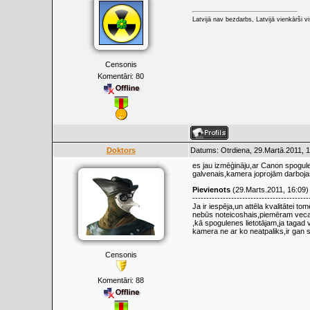
Latvijā nav bezdarbs, Latvijā vienkārši vis
Censonis
Komentāri:
80
Doktors
Datums: Otrdiena, 29.Martā.2011, 1
es jau izmēģināju,ar Canon spogule
galvenais,kamera joprojām darboja
Pievienots
(29.Marts.2011, 16:09)
------------------------------------------
Ja ir iespēja,un attēla kvalitātei t
nebūs noteicoshais,piemēram vecais 
,kā spogulenes lietotājam,ja tagad 
kamera ne ar ko neatpaliks,ir gan s
Censonis
Komentāri:
88