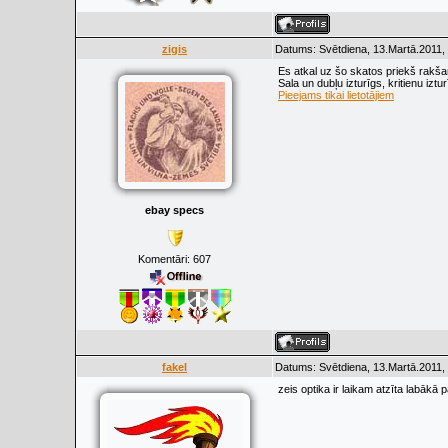
zigis
Datums: Svētdiena, 13.Martā.2011,
Es atkal uz šo skatos priekš rakša
Sala un dubļu izturīgs, kritienu izt
Pieejams tikai lietotājiem
ebay specs
Komentāri:
607
fakel
Datums: Svētdiena, 13.Martā.2011,
zeis optika ir laikam atzīta labākā p