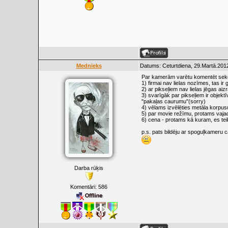
Mednieks
Datums: Ceturtdiena, 29.Martā.2012
Par kamerām varētu komentēt sek
1) firmai nav lielas nozīmes, tas i
2) ar pikseļiem nav lielas jēgas aizr
3) svarīgāk par pikseļiem ir objektī
"pakaļas caurumu"(sorry)
4) vēlams izvēlēties metāla korpus
5) par movie režīmu, protams vaja
6) cena - protams kā kuram, es tei
p.s. pats bildēju ar spoguļkameru 
Darba rūķis
Komentāri:
586