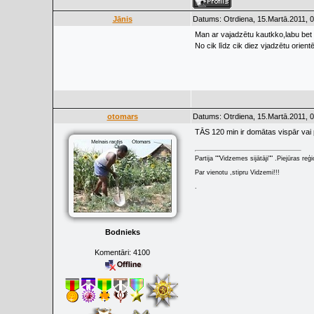
Jānis
Datums: Otrdiena, 15.Martā.2011, 0
Man ar vajadzētu kautkko,labu bet
No cik līdz cik diez vjadzētu orient
otomars
Datums: Otrdiena, 15.Martā.2011, 0
TĀS 120 min ir domātas vispār vai 
Partija ""Vidzemes sijātāji"" .Piejūras re
Par vienotu ,stipru Vidzemi!!!
.
Bodnieks
Komentāri:
4100