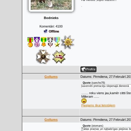
Par vienotu ,stipru Vidzemi!!!
.
Bodnieks
Komentāri:
4100
Gollums
Datums: Pirmdiena, 27.Februārī.20
Quote
(
sancho76
)
savervēti pretracēju slepenajā dienestā
........ reku viens jau,kamēr cittti š
Milleram ......
Pieejams tikai lietotājiem
Gollums
Datums: Pirmdiena, 27.Februārī.20
Quote
(
otomars
)
Tādas prastas un nabadzīgas piejūras b