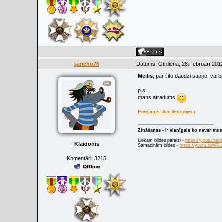
sancho76
Datums: Otrdiena, 28.Februārī.2012
Meilis
, par šito daudzi sapņo, varb
p.s.
mans atradums
Pieejams tikai lietotājiem
Zināšanas - ir vienīgais ko nevar mu
Liekam bildes pareizi -
https://youtu.be
Klaidonis
Samazinām bildes -
https://youtu.be/i
Komentāri:
3215