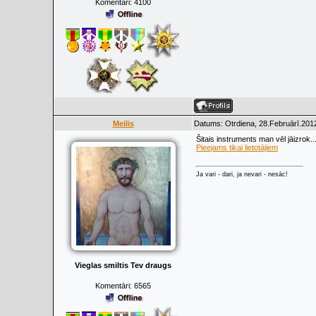
Komentāri:
4100
Meilis
Datums: Otrdiena, 28.Februārī.2012
Šitais instruments man vēl jāizrok..
Pieejams tikai lietotājiem
Ja vari - dari, ja nevari - nesāc!
Vieglas smiltis Tev draugs
Komentāri:
6565