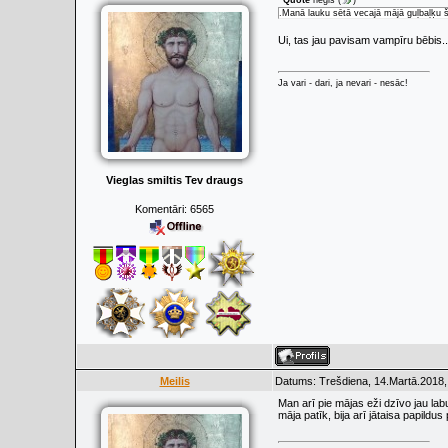
Quote
nēģis
(
)
.Manā lauku sētā vecajā mājā guļbaļķu š
Ui, tas jau pavisam vampīru bēbis.
Ja vari - dari, ja nevari - nesāc!
Vieglas smiltis Tev draugs
Komentāri:
6565
Meilis
Datums: Trešdiena, 14.Martā.2018,
Man arī pie mājas eži dzīvo jau lab
māja patīk, bija arī jātaisa papildus