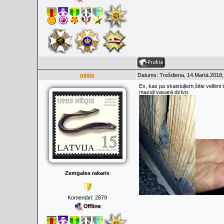
nēģis
Datums: Trešdiena, 14.Martā.2018,
Ex, kas pa skaistuļiem,šitie vellēn
mazuļi vasarā dzīvo.
Zemgales rakaris
Komentāri:
2879