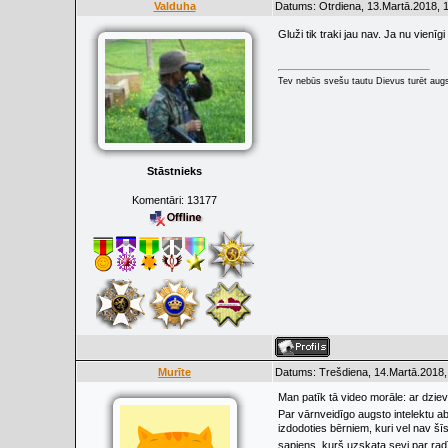
Valduha
Datums: Otrdiena, 13.Martā.2018, 
Gluži tik traki jau nav. Ja nu vien
Tev nebūs svešu tautu Dievus turēt augs
Stāstnieks
Komentāri:
13177
Murīte
Datums: Trešdiena, 14.Martā.2018,
Man patīk tā video morāle: ar dziev
Par vārnveidīgo augsto intelektu ab
izdodoties bērniem, kuri vel nav šī
sapiens, kurš uzskata sevi par radī