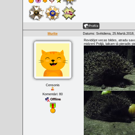
Murīte
Datums: Svētdiena, 25.Martā.2018,
Revidējot vecas bildes, atradu sav
midzenī Polijā, laikam tā pieradis p
Censonis
Komentāri:
80