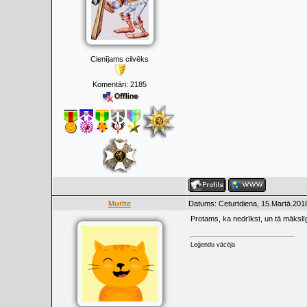
Cienījams cilvēks
Komentāri:
2185
Murīte
Datums: Ceturtdiena, 15.Martā.2018
Protams, ka nedrīkst, un tā mākslīg
Leģendu vācēja