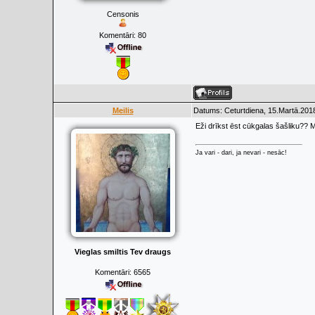
Censonis
Komentāri:
80
Meilis
Datums: Ceturtdiena, 15.Martā.2018
Eži drīkst ēst cūkgalas šašliku?? 
Ja vari - dari, ja nevari - nesāc!
Vieglas smiltis Tev draugs
Komentāri:
6565