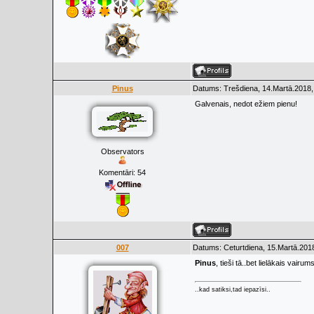
Pinus
Datums: Trešdiena, 14.Martā.2018,
Galvenais, nedot ežiem pienu!
Observators
Komentāri:
54
007
Datums: Ceturtdiena, 15.Martā.2018
Pinus
, tieši tā..bet lielākais vair
..kad satiksi,tad iepazīsi..