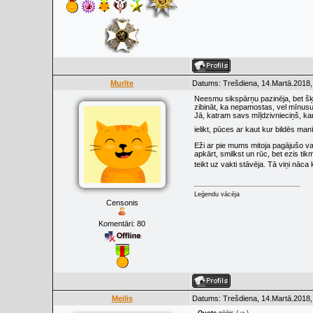
Murīte
Datums: Trešdiena, 14.Martā.2018,
Neesmu sikspārņu pazinēja, bet šķie
zibināt, ka nepamostas, vel mīnusu
Jā, katram savs mīļdzivnieciņš, k
ielikt, pūces ar kaut kur bildēs ma
Eži ar pie mums mitoja pagājušo vas
apkārt, smilkst un rūc, bet ezis tikm
teikt uz vakti stāvēja. Tā viņi nāc
Leģendu vācēja
Censonis
Komentāri:
80
Meilis
Datums: Trešdiena, 14.Martā.2018,