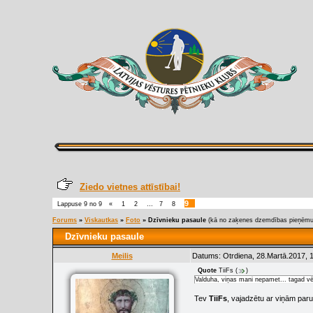
Ziedo vietnes attīstībai!
9
Lappuse
9
no
9
«
1
2
…
7
8
Forums
»
Viskautkas
»
Foto
»
Dzīvnieku pasaule
(kā no zaķenes dzemdības pieņēmu 
Dzīvnieku pasaule
Meilis
Datums: Otrdiena, 28.Martā.2017, 
Quote
TiiFs
(
)
Valduha, viņas mani nepamet... tagad vē
Tev
TiiFs
, vajadzētu ar viņām paru