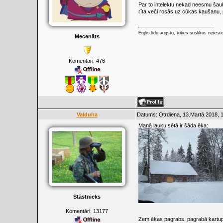
Par to intelektu nekad neesmu šaubīj
rīta veči rosās uz cūkas kaušanu, p
Ērglis lido augstu, toties suslikus neiesū
Mecenāts
Komentāri:
476
Valduha
Datums: Otrdiena, 13.Martā.2018, 
Manā lauku sētā ir šāda ēka:
Stāstnieks
Komentāri:
13177
Zem ēkas pagrabs, pagrabā kartupeļ