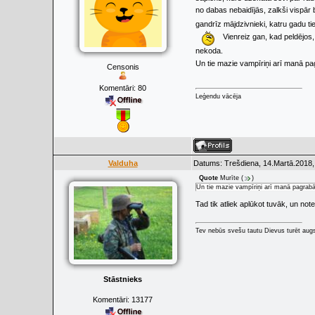
no dabas nebaidījās, zalkši vispār 
gandrīz mājdzivnieki, katru gadu t
Vienreiz gan, kad peldējos,
nekoda.
Un tie mazie vampīriņi arī manā p
Censonis
Komentāri:
80
Leģendu vācēja
Valduha
Datums: Trešdiena, 14.Martā.2018,
Quote
Murīte
(
)
Un tie mazie vampīriņi arī manā pagrabā
Tad tik atliek aplūkot tuvāk, un note
Tev nebūs svešu tautu Dievus turēt augs
Stāstnieks
Komentāri:
13177