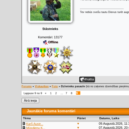
Tev nebūs svešu tautu Dievus turēt augs
Stāstnieks
Komentāri:
13177
Forums
»
Viskautkas
»
Foto
»
Dzīvnieku pasaule
(kā no zaķenes dzemdības pieņēmu 
9
Lappuse
9
no
9
«
1
2
…
7
8
Jaunākie foruma komentāri
Tēma
Pāriet
Datums, Laiks
▼
09.Augustā.2026, 11:
Karš Austr...
▼
07.Augustā.2026, 20:
Mūsdienu K...