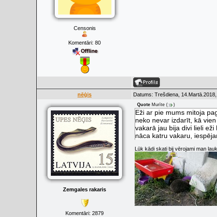
Censonis
Komentāri:
80
nēģis
Datums: Trešdiena, 14.Martā.2018,
Quote
Murīte
(
)
Eži ar pie mums mitoja pag
neko nevar izdarīt, kā vien
vakarā jau bija divi lieli ež
nāca katru vakaru, iespēj
Lūk kādi skati bij vērojami man lau
Zemgales rakaris
Komentāri:
2879