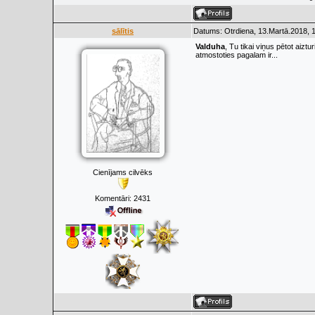
sālītis
Datums: Otrdiena, 13.Martā.2018, 
Valduha
, Tu tikai viņus pētot aiz
atmostoties pagalam ir...
Cienījams cilvēks
Komentāri:
2431