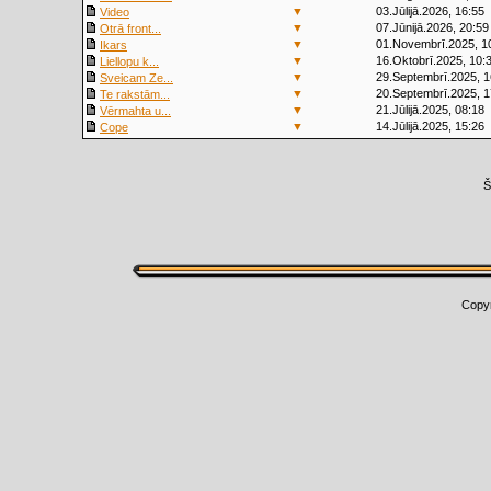
▼
03.Jūlijā.2026, 16:55
Video
▼
07.Jūnijā.2026, 20:59
Otrā front...
▼
01.Novembrī.2025, 1
Ikars
▼
16.Oktobrī.2025, 10:
Liellopu k...
▼
29.Septembrī.2025, 1
Sveicam Ze...
▼
20.Septembrī.2025, 1
Te rakstām...
▼
21.Jūlijā.2025, 08:18
Vērmahta u...
▼
14.Jūlijā.2025, 15:26
Cope
Š
Copy