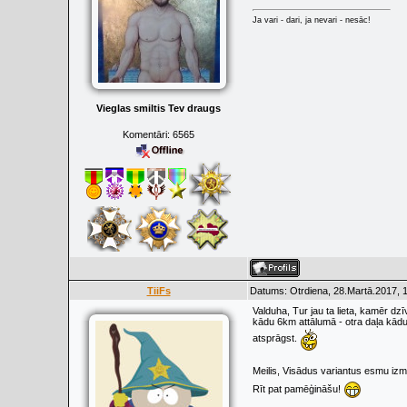
Ja vari - dari, ja nevari - nesāc!
Vieglas smiltis Tev draugs
Komentāri:
6565
TiiFs
Datums: Otrdiena, 28.Martā.2017, 
Valduha, Tur jau ta lieta, kamēr dzī
kādu 6km attālumā - otra daļa kādus
atsprāgst.
Meilis, Visādus variantus esmu iz
Rīt pat pamēģināšu!