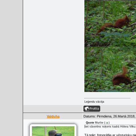
Leģendu vācēja
Valduha
Datums: Pirmdiena, 26.Martā.2018,
Quote
Murīte
(
)
bet vāverēns noķerts kadrā Hitlera Vilku
Tā teikt, fotogrāfija ar vēsturisku 