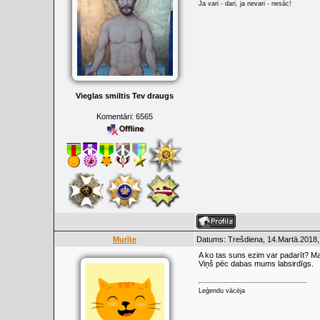
Ja vari - dari, ja nevari - nesāc!
Vieglas smiltis Tev draugs
Komentāri:
6565
Murīte
Datums: Trešdiena, 14.Martā.2018,
A ko tas suns ezim var padarīt? Man
Viņš pēc dabas mums labsirdīgs.
Leģendu vācēja