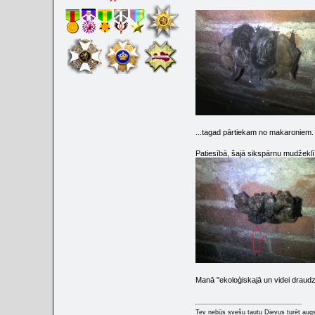
...tagad pārtiekam no makaroniem
Patiesībā, šajā sikspārnu mudžeklī
Manā "ekoloģiskajā un videi draud
Tev nebūs svešu tautu Dievus turēt augs