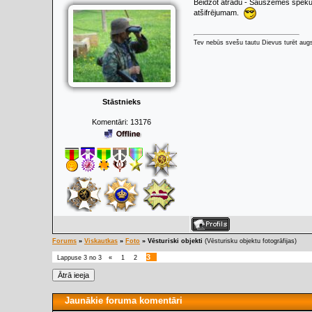
Beidzot atradu - Sauszemes spēku kā
atšifrējumam.
Tev nebūs svešu tautu Dievus turēt augs
Stāstnieks
Komentāri:
13176
Forums
»
Viskautkas
»
Foto
»
Vēsturiski objekti
(Vēsturisku objektu fotogrāfijas)
3
Lappuse
3
no
3
«
1
2
Jaunākie foruma komentāri