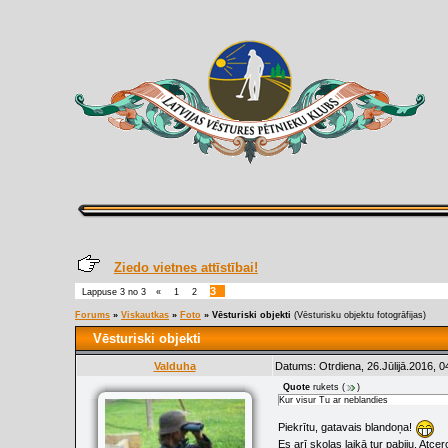
Ziedo vietnes attīstībai!
3
Lappuse
3
no
3
«
1
2
Forums
»
Viskautkas
»
Foto
»
Vēsturiski objekti
(Vēsturisku objektu fotogrāfijas)
Vēsturiski objekti
Valduha
Datums: Otrdiena, 26.Jūlijā.2016, 0
Quote
rukets
(
)
Kur visur Tu ar neblandies
Piekrītu, gatavais blandoņa!
Es arī skolas laikā tur pabiju. Atc