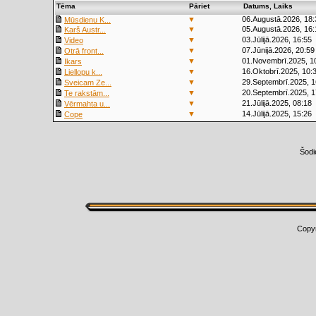
Tēma
Pāriet
Datums, Laiks
▼
06.Augustā.2026, 18:
Mūsdienu K...
▼
05.Augustā.2026, 16:
Karš Austr...
▼
03.Jūlijā.2026, 16:55
Video
▼
07.Jūnijā.2026, 20:59
Otrā front...
▼
01.Novembrī.2025, 1
Ikars
▼
16.Oktobrī.2025, 10:
Liellopu k...
▼
29.Septembrī.2025, 1
Sveicam Ze...
▼
20.Septembrī.2025, 1
Te rakstām...
▼
21.Jūlijā.2025, 08:18
Vērmahta u...
▼
14.Jūlijā.2025, 15:26
Cope
Šodi
Copy