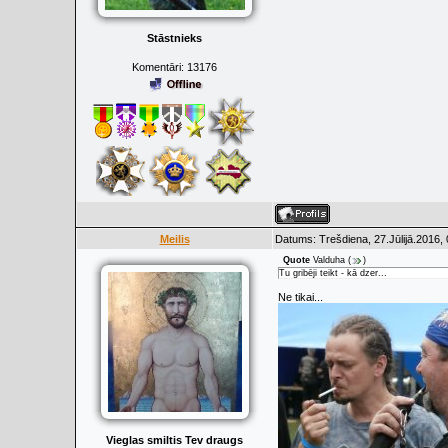
Stāstnieks
Komentāri:
13176
Meilis
Datums: Trešdiena, 27.Jūlijā.2016,
Quote
Valduha
(
)
Tu gribēji teikt - kā dzer...
Ne tikai...
Vieglas smiltis Tev draugs