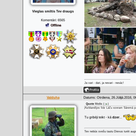
Vieglas smiltis Tev draugs
Komentāri:
6565
Ja vari - dari, ja nevari - nesāc!
Valduha
Datums: Otrdiena, 26.Jūlijā.2016, 0
Quote
Meilis
(
)
Aizblandījos līdz Lāču ezeram Sāremā pa
Tu gribēji teikt - kā
dzer
...
Tev nebūs svešu tautu Dievus turēt augs