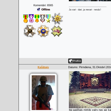
Komentāri:
6565
Ja vari - dari, ja nevari - nesāc!
Kašātajs
Datums: Pirmdiena, 31.Oktobrī.201
Ilgi gaidītais mirklis vairs nav aiz