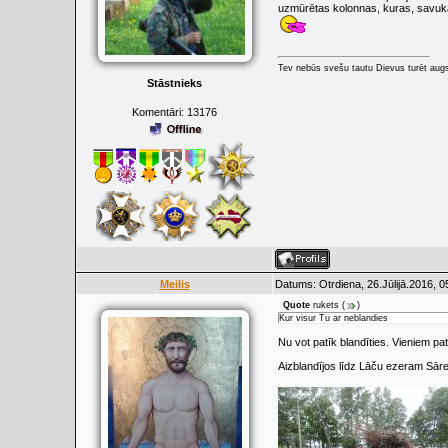
uzmūrētas kolonnas, kuras, savukār
Tev nebūs svešu tautu Dievus turēt augs
Stāstnieks
Komentāri:
13176
Meilis
Datums: Otrdiena, 26.Jūlijā.2016, 0
Quote
rukets
(
)
Kur visur Tu ar neblandies
Nu vot patīk blandīties. Vieniem pat
Aizblandījos līdz Lāču ezeram Sāre