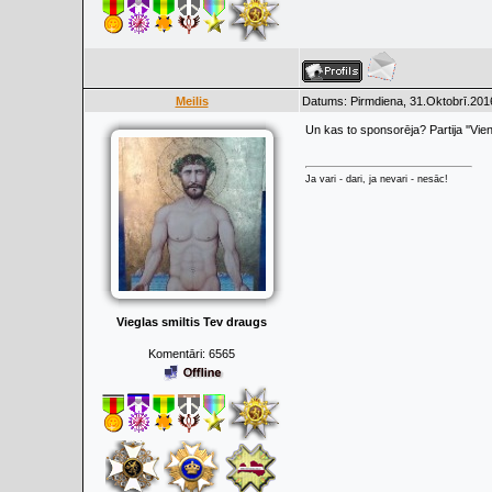
Meilis
Datums: Pirmdiena, 31.Oktobrī.201
Un kas to sponsorēja? Partija ''Vien
Ja vari - dari, ja nevari - nesāc!
Vieglas smiltis Tev draugs
Komentāri:
6565