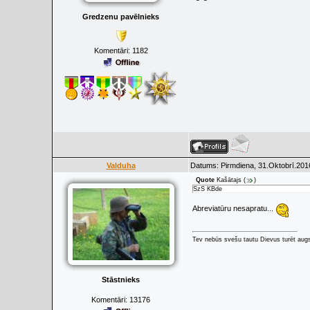
Gredzenu pavēlnieks
Komentāri:
1182
Valduha
Datums: Pirmdiena, 31.Oktobrī.201
Quote
Kašātajs
(
)
SzS KBde
Abreviatūru nesapratu...
Tev nebūs svešu tautu Dievus turēt augs
Stāstnieks
Komentāri:
13176