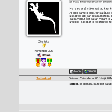
Es māku zīmēt tikai izmantojot zimējumu
Nu re es ar tā māku, tad jau kaut
Ar logo samērā grūti, tur jāizštuko
izskatītos labi gan lielākā mērogā, 
Tā kā varbūt šeit pat arī varam to 
izveidei - sākot ar to ko gribētos r
Zintnieks
Komentāri:
305
Tottenkopf
Datums: Ceturtdiena, 05.Jūnijā.201
Shtein
, es domāju, ka te pat patu