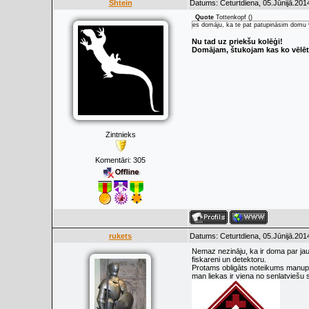
Shtein
Datums: Ceturtdiena, 05.Jūnijā.201
Quote
Tottenkopf
(
)
es domāju, ka te pat patupināsim domu v
Nu tad uz priekšu kolēģi!
Domājam, štukojam kas ko vēlēto
Zintnieks
Komentāri:
305
rukets
Datums: Ceturtdiena, 05.Jūnijā.201
Nemaz nezināju, ka ir doma par jaun
fiskareni un detektoru.
Protams obligāts noteikums manuprā
man liekas ir viena no senlatviešu 