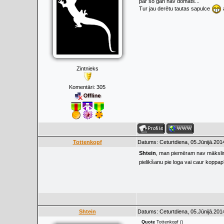
par šo gan nav domāts...
Tur jau derētu tautas sapulce
a
Zintnieks
Komentāri:
305
Tottenkopf
Datums: Ceturtdiena, 05.Jūnijā.201
Shtein
, man piemēram nav mākslin
pielikšanu pie loga vai caur koppa
Shtein
Datums: Ceturtdiena, 05.Jūnijā.201
Quote
Tottenkopf
(
)