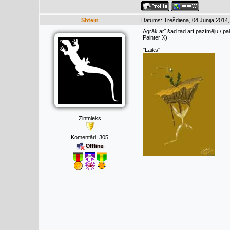
Shtein
Datums: Trešdiena, 04.Jūnijā.2014,
Agrāk arī šad tad arī pazīmēju / p
Painter X)
''Laiks''
Zintnieks
Komentāri:
305