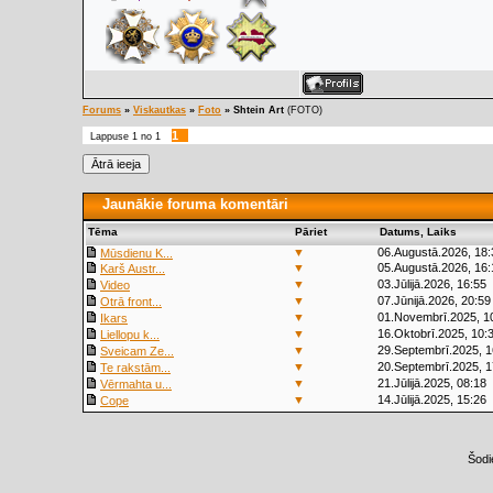
Forums
»
Viskautkas
»
Foto
»
Shtein Art
(FOTO)
1
Lappuse
1
no
1
Jaunākie foruma komentāri
Tēma
Pāriet
Datums, Laiks
▼
06.Augustā.2026, 18:
Mūsdienu K...
▼
05.Augustā.2026, 16:
Karš Austr...
▼
03.Jūlijā.2026, 16:55
Video
▼
07.Jūnijā.2026, 20:59
Otrā front...
▼
01.Novembrī.2025, 1
Ikars
▼
16.Oktobrī.2025, 10:
Liellopu k...
▼
29.Septembrī.2025, 1
Sveicam Ze...
▼
20.Septembrī.2025, 1
Te rakstām...
▼
21.Jūlijā.2025, 08:18
Vērmahta u...
▼
14.Jūlijā.2025, 15:26
Cope
Šodi