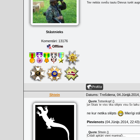
Tev nebūs svešu tautu Dievus turēt augs
Stāstnieks
Komentāri:
13176
Shtein
Datums: Trešdiena, 04.Jūnijā.2014,
Quote
Tottenkopf
(
)
un šitais te viss tika slēpts visu šo laiku
ne kur netika slēpts
Mierīgi st
Pievienots
(04.Jūnijs.2014, 22:43)
------------------------------------------
Quote
Shtein
(
)
Citādi apkārt vieni mantrači...