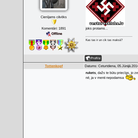
Cienījams cilvēks
Komentāri:
1891
joks protams...
Kas tas ir un cik tas maksā?
Tottenkopf
Datums: Ceturtdiena, 05.Jūnijā.201
rukets
, dažs te būtu priecīgs, jo ze
nē, ja v menti nepodamsa