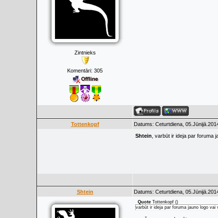
Zintnieks
Komentāri:
305
Tottenkopf
Datums: Ceturtdiena, 05.Jūnijā.201
Shtein
, varbūt ir ideja par forum
Shtein
Datums: Ceturtdiena, 05.Jūnijā.201
Quote
Tottenkopf
(
)
varbūt ir ideja par foruma jauno logo v