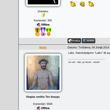
Zintnieks
Komentāri:
305
Meilis
Datums: Trešdiena, 04.Jūnijā.2014,
Labs. Datorķēpājums ''Laiks'' tik p
Ja vari - dari, ja nevari - nesāc!
Vieglas smiltis Tev draugs
Komentāri:
6565