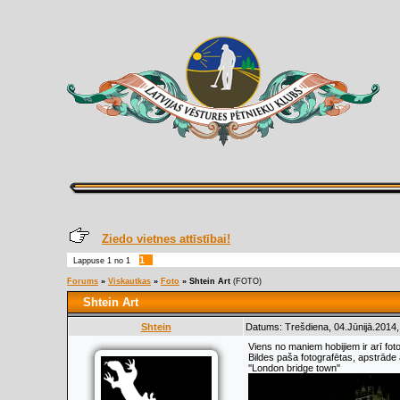
Ziedo vietnes attīstībai!
1
Lappuse
1
no
1
Forums
»
Viskautkas
»
Foto
»
Shtein Art
(FOTO)
Shtein Art
Shtein
Datums: Trešdiena, 04.Jūnijā.2014,
Viens no maniem hobijiem ir arī foto
Bildes paša fotografētas, apstrād
''London bridge town''