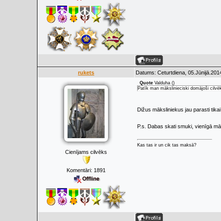
rukets
Datums: Ceturtdiena, 05.Jūnijā.201
Quote
Valduha
(
)
Patīk man mākslinieciski domājoši cilvēki
Dižus māksliniekus jau parasti tika
P.s. Dabas skati smuki, vienīgā māk
Kas tas ir un cik tas maksā?
Cienījams cilvēks
Komentāri:
1891