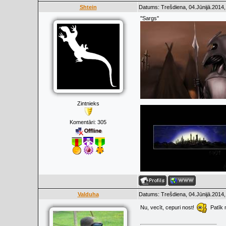
Shtein
Datums: Trešdiena, 04.Jūnijā.2014,
''Sargs''
Zintnieks
Komentāri:
305
Valduha
Datums: Trešdiena, 04.Jūnijā.2014,
Nu, vecīt, cepuri nost!
Patīk m