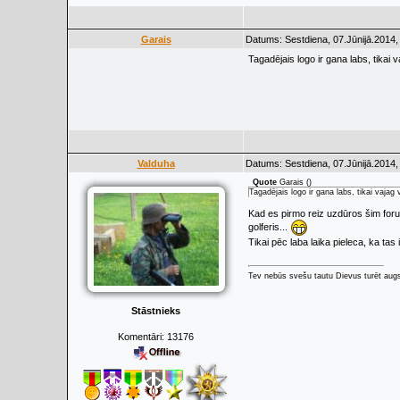
Garais
Datums: Sestdiena, 07.Jūnijā.2014,
Tagadējais logo ir gana labs, tikai v
Valduha
Datums: Sestdiena, 07.Jūnijā.2014,
Quote
Garais
(
)
Tagadējais logo ir gana labs, tikai vajag v
Kad es pirmo reiz uzdūros šim foru
golferis...
Tikai pēc laba laika pieleca, ka tas
Tev nebūs svešu tautu Dievus turēt augs
Stāstnieks
Komentāri:
13176