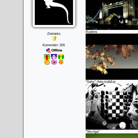
Rudens
Zintnieks
Komentāri:
305
''Šahs'' (foto kolāža)
''Vecrīga''