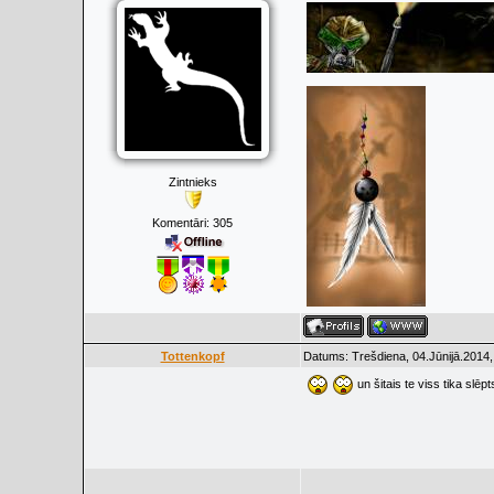
Zintnieks
Komentāri:
305
Tottenkopf
Datums: Trešdiena, 04.Jūnijā.2014,
un šitais te viss tika slēpt