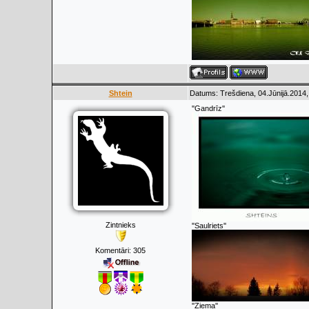
Shtein
Datums: Trešdiena, 04.Jūnijā.2014,
''Gandrīz''
Zintnieks
''Saulriets''
Komentāri:
305
''Ziema''