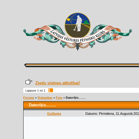
Ziedo vietnes attīstībai!
1
Lappuse
1
no
1
Forums
»
Viskautkas
»
Foto
»
Datoriķis........
Datoriķis........
Gollums
Datums: Pirmdiena, 11.Augustā.201