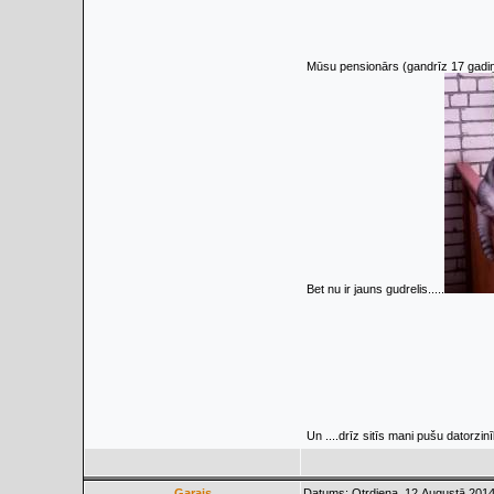
Mūsu pensionārs (gandrīz 17 gadiņi) 
Bet nu ir jauns gudrelis.....
Un ....drīz sitīs mani pušu datorzinīb
Garais
Datums: Otrdiena, 12.Augustā.2014