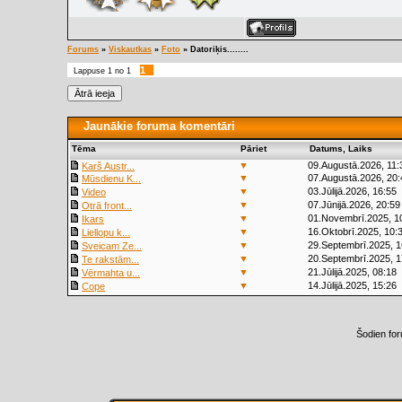
Forums
»
Viskautkas
»
Foto
»
Datoriķis........
1
Lappuse
1
no
1
Jaunākie foruma komentāri
Tēma
Pāriet
Datums, Laiks
▼
09.Augustā.2026, 11:
Karš Austr...
▼
07.Augustā.2026, 20:
Mūsdienu K...
▼
03.Jūlijā.2026, 16:55
Video
▼
07.Jūnijā.2026, 20:59
Otrā front...
▼
01.Novembrī.2025, 1
Ikars
▼
16.Oktobrī.2025, 10:
Liellopu k...
▼
29.Septembrī.2025, 1
Sveicam Ze...
▼
20.Septembrī.2025, 1
Te rakstām...
▼
21.Jūlijā.2025, 08:18
Vērmahta u...
▼
14.Jūlijā.2025, 15:26
Cope
Šodien fo