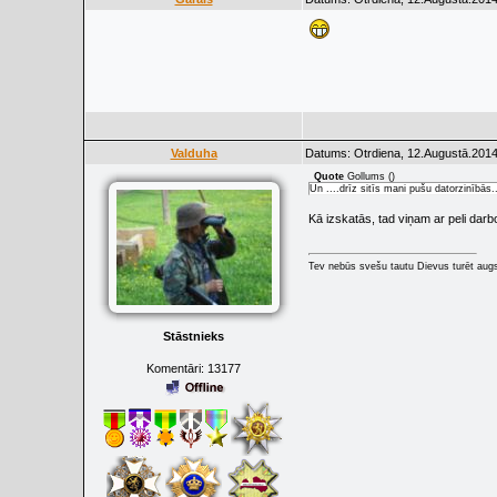
Valduha
Datums: Otrdiena, 12.Augustā.2014
Quote
Gollums
(
)
Un ....drīz sitīs mani pušu datorzinībās..
Kā izskatās, tad viņam ar peli darb
Tev nebūs svešu tautu Dievus turēt augs
Stāstnieks
Komentāri:
13177