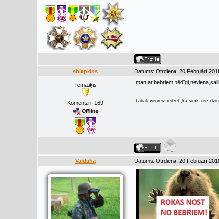
shlapkins
Datums: Otrdiena, 20.Februārī.2018
man ar bebriem bēdīgi,neviena,sal
Tematiķis
Labāk vienreiz redzēt ,kā simts reiz dzir
Komentāri:
169
Valduha
Datums: Otrdiena, 20.Februārī.2018