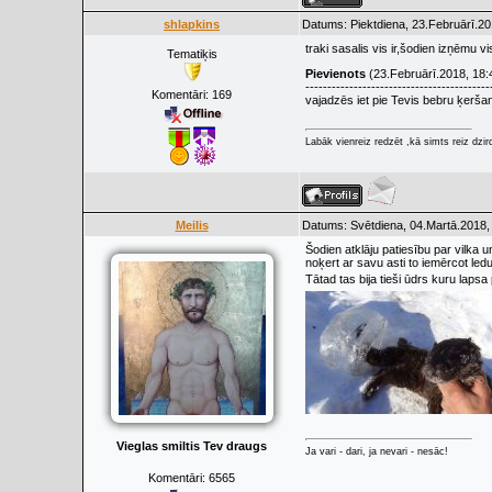
shlapkins
Datums: Piektdiena, 23.Februārī.20
traki sasalis vis ir,šodien izņēmu v
Tematiķis
Pievienots
(23.Februārī.2018, 18:
------------------------------------------
Komentāri:
169
vajadzēs iet pie Tevis bebru ķerš
Labāk vienreiz redzēt ,kā simts reiz dzir
Meilis
Datums: Svētdiena, 04.Martā.2018,
Šodien atklāju patiesību par vilka u
noķert ar savu asti to iemērcot ledus 
Tātad tas bija tieši ūdrs kuru lapsa 
Vieglas smiltis Tev draugs
Ja vari - dari, ja nevari - nesāc!
Komentāri:
6565