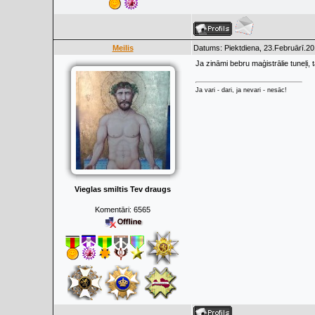
Meilis
Datums: Piektdiena, 23.Februārī.20
Ja zināmi bebru maģistrālie tuneļi,
Ja vari - dari, ja nevari - nesāc!
Vieglas smiltis Tev draugs
Komentāri:
6565