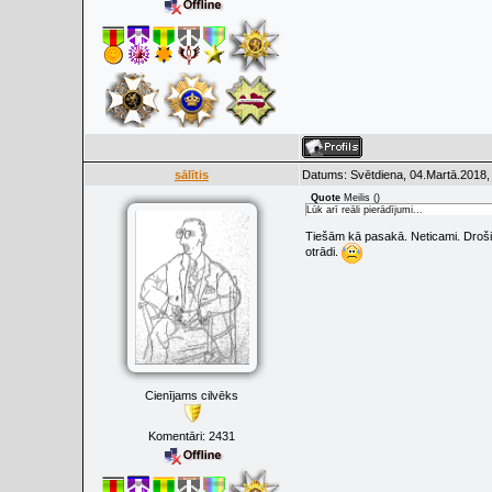
sālītis
Datums: Svētdiena, 04.Martā.2018,
Quote
Meilis
(
)
Lūk arī reāli pierādījumi...
Tiešām kā pasakā. Neticami. Droši v
otrādi.
Cienījams cilvēks
Komentāri:
2431