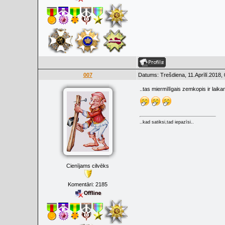
007
Datums: Trešdiena, 11.Aprīlī.2018,
..tas miermīlīgais zemkopis ir laik
..kad satiksi,tad iepazīsi..
Cienījams cilvēks
Komentāri:
2185