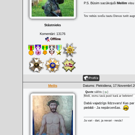
P.S. Būsim sacūkojuši
Meilim
visu 
Tev nebūs svešu tautu Dievus turēt augs
Stāstnieks
Komentāri:
13176
Meilis
Datums: Piektdiena, 17.Novembrī.2
Quote
sālītis
(
)
Meili, esmu tavā pusē karā ar bebriem!
Dabā vajadzīgs līdzsvars! Kas par da
piebildi - Ja nepārcenšas.
Ja vari - dari, ja nevari - nesāc!