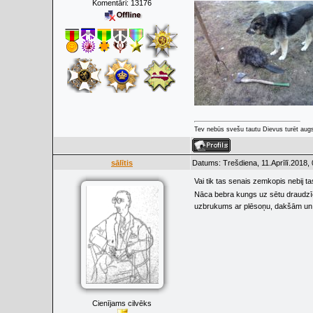
Komentāri:
13176
Tev nebūs svešu tautu Dievus turēt augs
sālītis
Datums: Trešdiena, 11.Aprīlī.2018,
Vai tik tas senais zemkopis nebij t
Nāca bebra kungs uz sētu draudzīgi
uzbrukums ar plēsoņu, dakšām un 
Cienījams cilvēks