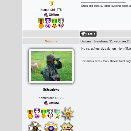
Ērglis lido augstu, toties suslikus neiesū
Komentāri:
476
Valduha
Datums: Trešdiena, 21.Februārī.20
Nu re, upītes aizsals, un miermīlī
Tev nebūs svešu tautu Dievus turēt augs
Stāstnieks
Komentāri:
13176