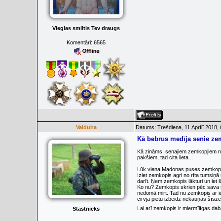
Vieglas smiltis Tev draugs
Komentāri:
6565
Valduha
Datums: Trešdiena, 11.Aprīlī.2018,
Kā bebrus medīja senie ze
Kā zināms, senajiem zemkopjiem neb
pakšiem, tad cita lieta...
Lūk viena Madonas puses zemkopja
Iziet zemkopis agri no rīta tumsiņ
darīt. Ņem zemkopis lākturi un iet
Ko nu? Zemkopis skrien pēc sava u
nedomā mirt. Tad nu zemkopis ar ie
cirvja pietu izbeidz nekauņas šīsz
Lai arī zemkopis ir miermīlīgas da
Stāstnieks