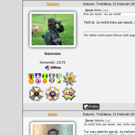
Valduha
Datums: Trešdiena, 21.Februārī.20
Quote
Meilis
(
)
Kas par daudz -tas par skādi!
Tieši tā. Ja mežā koku par daudz, t
Tev nebūs svešu tautu Dievus turēt augs
Stāstnieks
Komentāri:
13176
Meilis
Datums: Trešdiena, 21.Februārī.20
Quote
Valduha
(
)
Ja mežā koku par daudz, tad, meža saimn
Tur varu piekrist gan jā. Ja mežam 