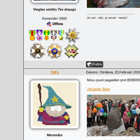
Vieglas smiltis Tev draugs
Ja vari - dari, ja nevari - nesāc!
Komentāri:
6565
TiiFs
Datums: Otrdiena, 20.Februārī.2018
Mūsu pusē pagaidām pret BEBRIEM
Jēkabpils Bebri
Mecenāts