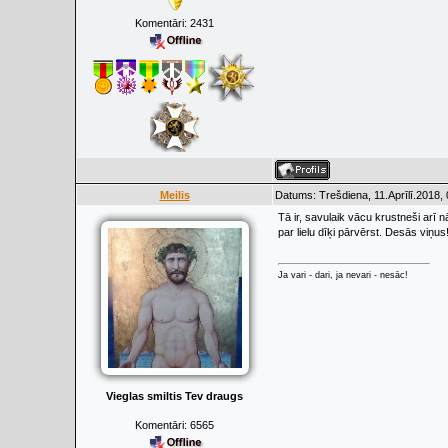
Komentāri:
2431
Meilis
Datums: Trešdiena, 11.Aprīlī.2018,
Tā ir, savulaik vācu krustneši arī n
par lielu dīķi pārvērst. Desās viņus
Ja vari - dari, ja nevari - nesāc!
Vieglas smiltis Tev draugs
Komentāri:
6565