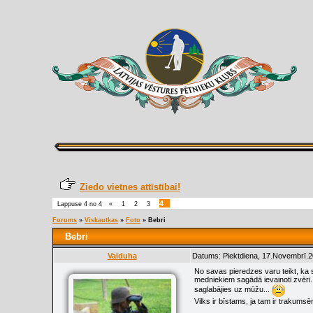
Ziedo vietnes attīstībai!
4
Lappuse
4
no
4
«
1
2
3
Forums
»
Viskautkas
»
Foto
»
Bebri
Bebri
Valduha
Datums: Piektdiena, 17.Novembrī.2
No savas pieredzes varu teikt, ka 
medniekiem sagādā ievainoti zvēri. 
saglabājies uz mūžu...
Vilks ir bīstams, ja tam ir trakum