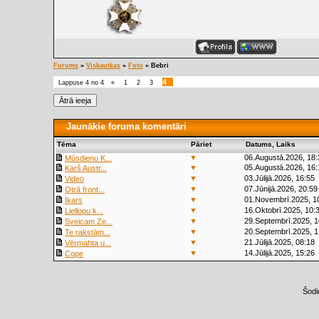
Forums
»
Viskautkas
»
Foto
»
Bebri
4
Lappuse
4
no
4
«
1
2
3
Jaunākie foruma komentāri
Tēma
Pāriet
Datums, Laiks
▼
06.Augustā.2026, 18:
Mūsdienu K...
▼
05.Augustā.2026, 16:
Karš Austr...
▼
03.Jūlijā.2026, 16:55
Video
▼
07.Jūnijā.2026, 20:59
Otrā front...
▼
01.Novembrī.2025, 1
Ikars
▼
16.Oktobrī.2025, 10:
Liellopu k...
▼
29.Septembrī.2025, 1
Sveicam Ze...
▼
20.Septembrī.2025, 1
Te rakstām...
▼
21.Jūlijā.2025, 08:18
Vērmahta u...
▼
14.Jūlijā.2025, 15:26
Cope
Šodi