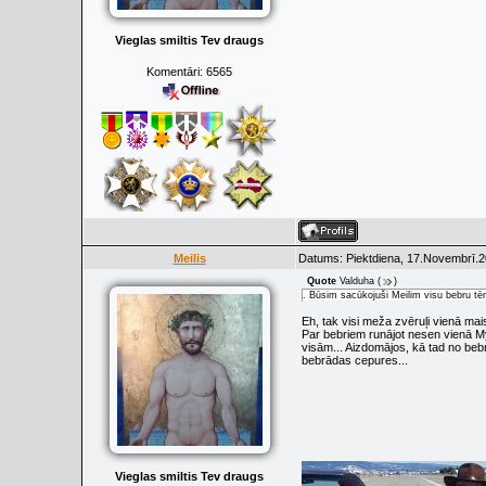
Vieglas smiltis Tev draugs
Komentāri:
6565
Meilis
Datums: Piektdiena, 17.Novembrī.2
Quote
Valduha
(
)
. Būsim sacūkojuši Meilim visu bebru tē
Eh, tak visi meža zvēruļi vienā mai
Par bebriem runājot nesen vienā M
visām... Aizdomājos, kā tad no be
bebrādas cepures...
Vieglas smiltis Tev draugs