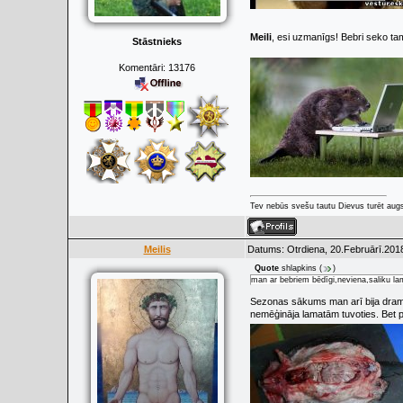
Meili
, esi uzmanīgs! Bebri seko tam
Stāstnieks
Komentāri:
13176
Tev nebūs svešu tautu Dievus turēt augs
Meilis
Datums: Otrdiena, 20.Februārī.2018
Quote
shlapkins
(
)
man ar bebriem bēdīgi,neviena,saliku l
Sezonas sākums man arī bija dramati
nemēģināja lamatām tuvoties. Bet p