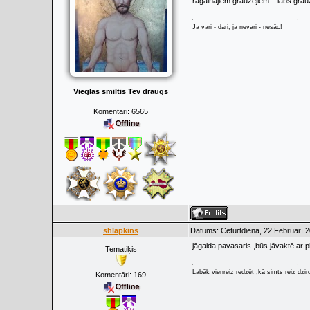
ragainajiem grauzējiem... labs grau
Ja vari - dari, ja nevari - nesāc!
Vieglas smiltis Tev draugs
Komentāri:
6565
shlapkins
Datums: Ceturtdiena, 22.Februārī.2
jāgaida pavasaris ,būs jāvaktē ar p
Tematiķis
Labāk vienreiz redzēt ,kā simts reiz dzir
Komentāri:
169