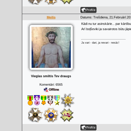
Meilis
Datums: Trešdiena, 21.Februārī.20
Kādi nu tur asinskārie... par kārt
Arī boļševiki ja savairotos būtu jāpi
Ja vari - dari, ja nevari - nesāc!
Vieglas smiltis Tev draugs
Komentāri:
6565