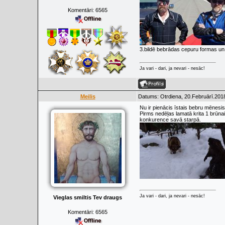
Komentāri:
6565
3.bildē bebrādas cepuru formas un 
Ja vari - dari, ja nevari - nesāc!
Meilis
Datums: Otrdiena, 20.Februārī.2018
Nu ir pienācis īstais bebru mēnesis
Pirms nedēļas lamatā krita 1 brūnai
konkurence savā starpā.
Ja vari - dari, ja nevari - nesāc!
Vieglas smiltis Tev draugs
Komentāri:
6565