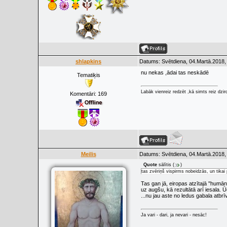
shlapkins
Datums: Svētdiena, 04.Martā.2018,
nu nekas ,ādai tas neskādē
Tematiķis
Labāk vienreiz redzēt ,kā simts reiz dzir
Komentāri:
169
Meilis
Datums: Svētdiena, 04.Martā.2018,
Quote
sālītis
(
)
tas zvēriņš vispirms nobeidzās, un tikai 
Tas gan jā, eiropas atzītajā ''humā
uz augšu, kā rezultātā arī iesala. Ū
...nu jau aste no ledus gabala atbrīvo
Ja vari - dari, ja nevari - nesāc!