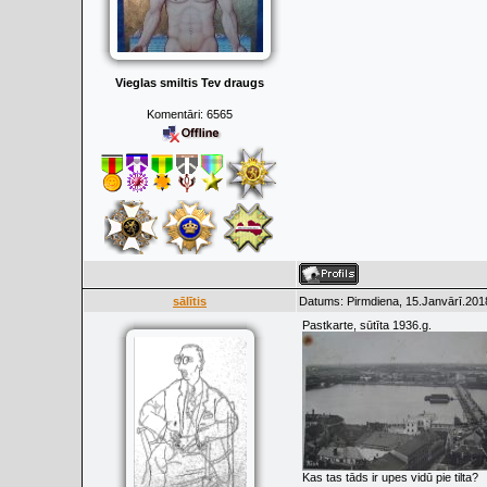
Vieglas smiltis Tev draugs
Komentāri:
6565
sālītis
Datums: Pirmdiena, 15.Janvārī.201
Pastkarte, sūtīta 1936.g.
Kas tas tāds ir upes vidū pie tilta?