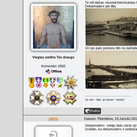
Te vēl dažas visnotaļ interesantas 
Debarkaders pie tilta.
Un tas pats pontonu tilts no dažād
Vieglas smiltis Tev draugs
Komentāri:
6565
Ja vari - dari, ja nevari - nesāc!
sālītis
Datums: Piektdiena, 19.Janvārī.201
Debarkaders- nebiju tādu vārdu dzi
Izrādās, ka debarkaders ir peldoša 