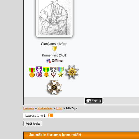
Cienījams cilvēks
Komentāri:
2431
Forums
»
Viskautkas
»
Foto
»
Alt-Riga
1
Lappuse
1
no
1
Jaunākie foruma komentāri