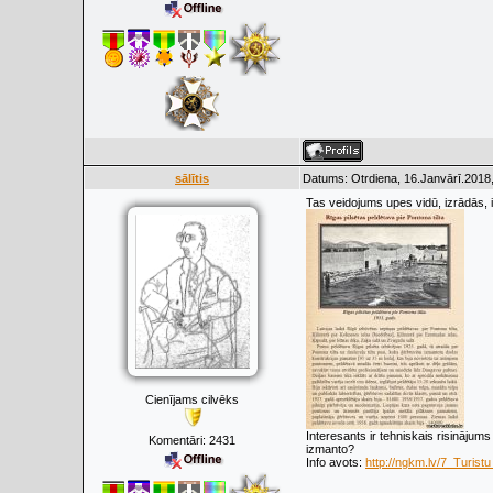
sālītis
Datums: Otrdiena, 16.Janvārī.2018,
Tas veidojums upes vidū, izrādās, 
Cienījams cilvēks
Interesants ir tehniskais risinājum
Komentāri:
2431
izmanto?
Info avots:
http://ngkm.lv/7_Turist