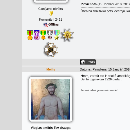
Pievienots
(15.Janvārī.2018, 20:5
------------------------------------------
Cienījams cilvēks
Īstenībā tikai tikko pats ievēroju, 
Komentāri:
2431
Meilis
Datums: Pirmdiena, 15.Janvārī.201
Hmm, varbūt tas ir priekš amerikāņ
Bet to izgatavoja 1926.gadā...
Ja vari - dari, ja nevari - nesāc!
Vieglas smiltis Tev draugs