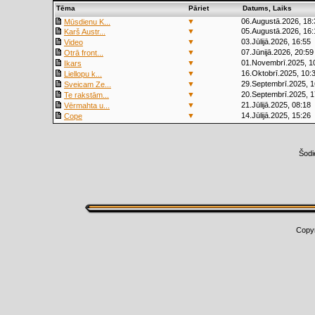
Tēma
Pāriet
Datums, Laiks
▼
06.Augustā.2026, 18:
Mūsdienu K...
▼
05.Augustā.2026, 16:
Karš Austr...
▼
03.Jūlijā.2026, 16:55
Video
▼
07.Jūnijā.2026, 20:59
Otrā front...
▼
01.Novembrī.2025, 1
Ikars
▼
16.Oktobrī.2025, 10:
Liellopu k...
▼
29.Septembrī.2025, 1
Sveicam Ze...
▼
20.Septembrī.2025, 1
Te rakstām...
▼
21.Jūlijā.2025, 08:18
Vērmahta u...
▼
14.Jūlijā.2025, 15:26
Cope
Šodi
Copy