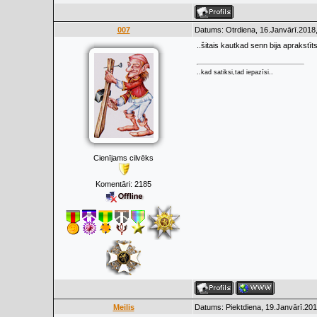
007
Datums: Otrdiena, 16.Janvārī.2018,
..šitais kautkad senn bija aprakstīt
..kad satiksi,tad iepazīsi..
Cienījams cilvēks
Komentāri:
2185
Meilis
Datums: Piektdiena, 19.Janvārī.201