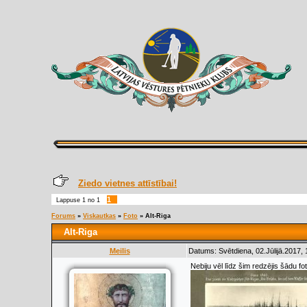
Ziedo vietnes attīstībai!
1
Lappuse
1
no
1
Forums
»
Viskautkas
»
Foto
»
Alt-Riga
Alt-Riga
Meilis
Datums: Svētdiena, 02.Jūlijā.2017,
Nebiju vēl līdz šim redzējis šādu fo