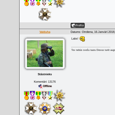
Valduha
Datums: Otrdiena, 16.Janvārī.2018,
Labs!
Tev nebūs svešu tautu Dievus turēt augs
Stāstnieks
Komentāri:
13176