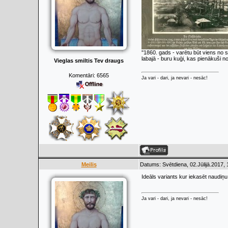
''1860. gads - varētu būt viens no
labajā - buru kuģi, kas pienākuši no
Vieglas smiltis Tev draugs
Komentāri:
6565
Ja vari - dari, ja nevari - nesāc!
Meilis
Datums: Svētdiena, 02.Jūlijā.2017,
Ideāls variants kur iekasēt naudiņ
Ja vari - dari, ja nevari - nesāc!