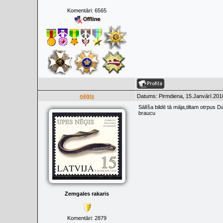
Komentāri:
6565
nēģis
Datums: Pirmdiena, 15.Janvārī.201
Sālīša bildē tā māja,tiltam otrpus
braucu
Zemgales rakaris
Komentāri:
2879