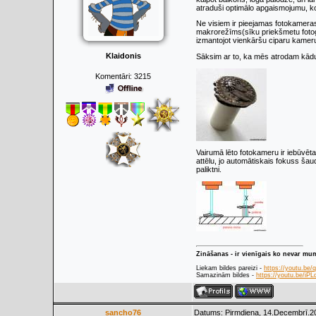
atraduši optimālo apgaismojumu, ko
Ne visiem ir pieejamas fotokameras
makrorežīms(sīku priekšmetu fotogr
izmantojot vienkāršu ciparu kameru
Klaidonis
Sāksim ar to, ka mēs atrodam kādu 
Komentāri:
3215
Vairumā lēto fotokameru ir iebūvēt
attēlu, jo automātiskais fokuss ša
paliktni.
Zināšanas - ir vienīgais ko nevar mu
Liekam bildes pareizi -
https://youtu.be
Samazinām bildes -
https://youtu.be/i
sancho76
Datums: Pirmdiena, 14.Decembrī.20