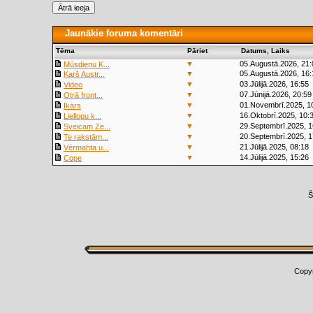
Jaunākie foruma komentāri
Tēma
Pāriet
Datums, Laiks
▼
05.Augustā.2026, 21:
Mūsdienu K...
▼
05.Augustā.2026, 16:
Karš Austr...
▼
03.Jūlijā.2026, 16:55
Video
▼
07.Jūnijā.2026, 20:59
Otrā front...
▼
01.Novembrī.2025, 1
Ikars
▼
16.Oktobrī.2025, 10:
Liellopu k...
▼
29.Septembrī.2025, 1
Sveicam Ze...
▼
20.Septembrī.2025, 1
Te rakstām...
▼
21.Jūlijā.2025, 08:18
Vērmahta u...
▼
14.Jūlijā.2025, 15:26
Cope
Š
Copy