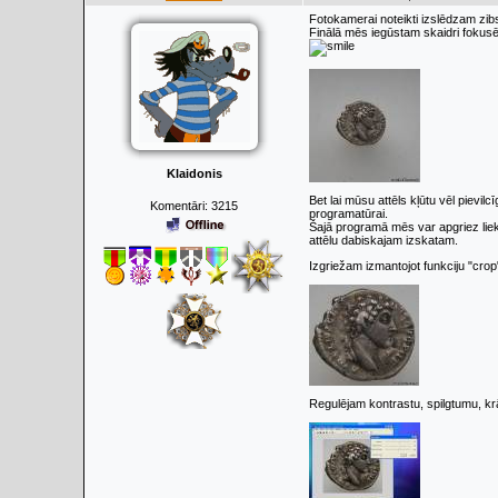
Fotokamerai noteikti izslēdzam zi
Finālā mēs iegūstam skaidri fokus
Klaidonis
Bet lai mūsu attēls kļūtu vēl piev
Komentāri:
3215
programatūrai.
Šajā programā mēs var apgriez lie
attēlu dabiskajam izskatam.
Izgriežam izmantojot funkciju "crop
Regulējam kontrastu, spilgtumu, 