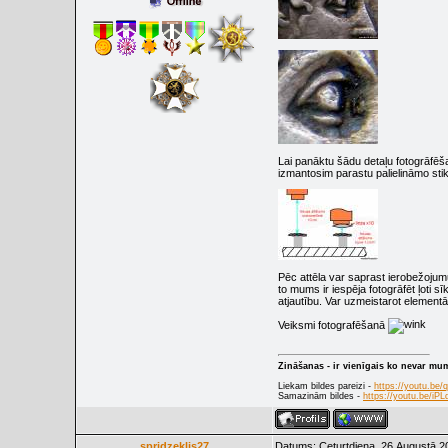
Lai panāktu šādu detaļu fotogrāfēša
izmantosim parastu palielināmo stik
Pēc attēla var saprast ierobežojum
to mums ir iespēja fotogrāfēt ļoti 
atjautību. Var uzmeistarot elementā
Veiksmi fotografēšanā
Zināšanas - ir vienīgais ko nevar mu
Liekam bildes pareizi -
https://youtu.be
Samazinām bildes -
https://youtu.be/i
spridzeklis27
Datums: Ceturtdiena, 26.Augustā.2