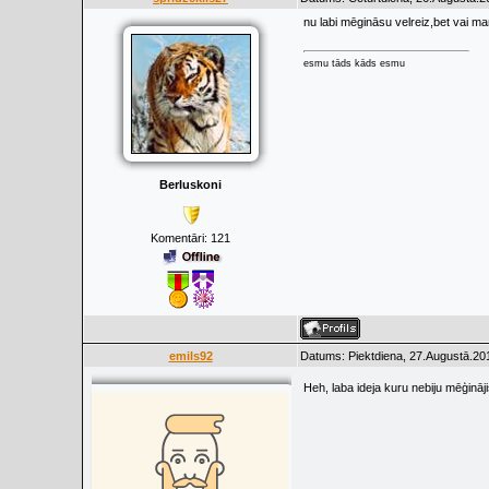
nu labi mēgināsu velreiz,bet vai ma
esmu tāds kāds esmu
Berluskoni
Komentāri:
121
emils92
Datums: Piektdiena, 27.Augustā.20
Heh, laba ideja kuru nebiju mēģināj