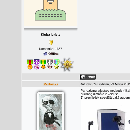
Kluba jurists
Komentāri:
1337
Mednieks
Datums: Ceturtdiena, 29.Martā.2012
Par gaismu atļaušos nedaudz (tikai 
burkāni) izmanto 2 veidus:
1) preci ieliek speciālā baltā audu