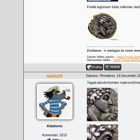
Finālā iegūstam šādu mākslas dar
Zināšanas - ir vienīgais ko nevar mu
Liekam bildes pareizi -
https://youtu.be
Samazinām bildes -
https://youtu.be/i
sancho76
Datums: Pirmdiena, 14.Decembrī.20
Tagad pievērsīsimies makrorežīmam,
Klaidonis
Komentāri:
3215