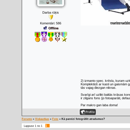
Darba rūķis
Komentāri:
586
2) izmanto spec. krēslu, kuram uz
Komplektiņš ar kasti un gaismām g
tās vajag diezgan niknas.
Svarīgi arī uzlikt baltās krāsas kor
ir zilgans fons (jo fotoaparāti, defa
Par makro gan laba doma!
Forums
»
Viskautkas
»
Foto
»
Kā pareizi fotogrāfēt atradumus?
1
Lappuse
1
no
1