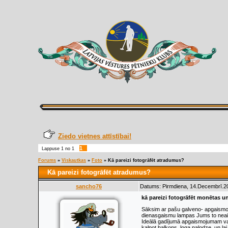
Ziedo vietnes attīstībai!
1
Lappuse
1
no
1
Forums
»
Viskautkas
»
Foto
»
Kā pareizi fotogrāfēt atradumus?
Kā pareizi fotogrāfēt atradumus?
sancho76
Datums: Pirmdiena, 14.Decembrī.20
kā pareizi fotogrāfēt monētas u
Sāksim ar pašu galveno- apgaismo
dienasgaismu lampas Jums to neai
Ideālā gadījumā apgaismojumam va
kalpot balkons, loga palodze, un l