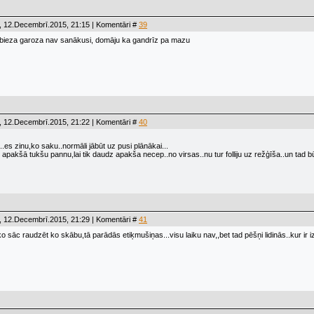
, 12.Decembrī.2015, 21:15 | Komentāri #
39
 bieza garoza nav sanākusi, domāju ka gandrīz pa mazu
, 12.Decembrī.2015, 21:22 | Komentāri #
40
u..es zinu,ko saku..normāli jābūt uz pusi plānākai...
 apakšā tukšu pannu,lai tik daudz apakša necep..no virsas..nu tur folliju uz režģīša..un tad b
, 12.Decembrī.2015, 21:29 | Komentāri #
41
īdzko sāc raudzēt ko skābu,tā parādās etiķmušiņas...visu laiku nav,,bet tad pēšņi lidinās..kur i