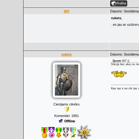
007
Datums: Sestdiena
rukets
,
..es jau ar uzdzer
rukets
Datums: Sestdiena
Quote
007
(
)
Vācijā bez alus,nu n
Kas tas ir un cik tas
Cienījams cilvēks
Komentāri:
1891