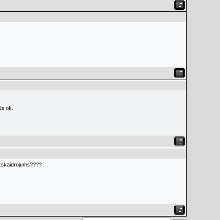
ūs ok..
r izskaidrojums????