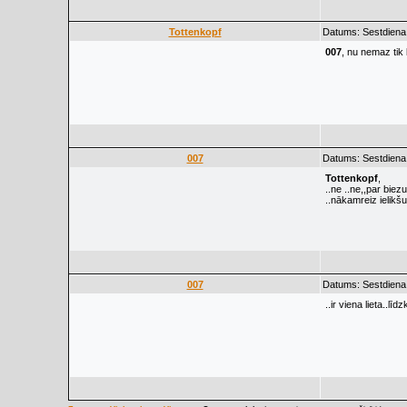
Tottenkopf
Datums: Sestdiena
007
, nu nemaz tik
007
Datums: Sestdiena
Tottenkopf
,
..ne ..ne,,par biez
..nākamreiz ielikšu
007
Datums: Sestdiena
..ir viena lieta..l