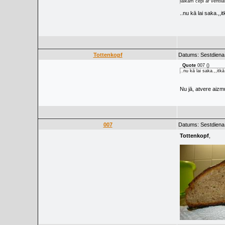
laikam cepi ar ventila
..nu kā lai saka.,,
Tottenkopf
Datums: Sestdiena
Quote
007
(
)
..nu kā lai saka.,,itk
Nu jā, atvere aizmu
007
Datums: Sestdiena
Tottenkopf
,