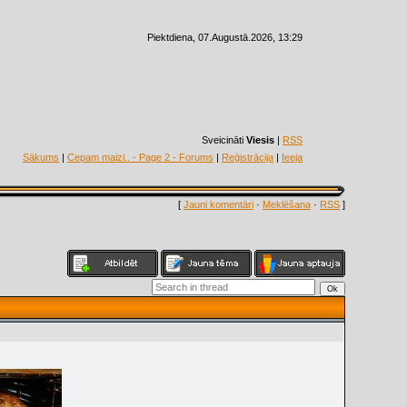
Piektdiena, 07.Augustā.2026, 13:29
Sveicināti
Viesis
|
RSS
Sākums
|
Cepam maizi.. - Page 2 - Forums
|
Reģistrācija
|
Ieeja
[
Jauni komentāri
·
Meklēšana
·
RSS
]