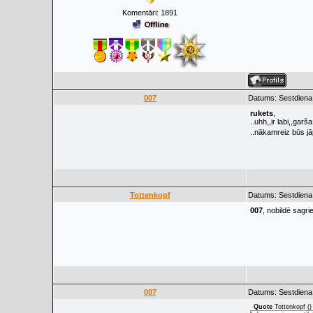
Komentāri:
1891
007
Datums: Sestdiena
rukets
,
..uhh,,ir labi,,garš
..nākamreiz būs j
Tottenkopf
Datums: Sestdiena
007
, nobildē sagri
007
Datums: Sestdiena
Quote
Tottenkopf
(
)