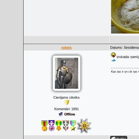
rukets
Datums: Sestdiena
izskatās ņamīg
Kas tas ir un cik tas
Cienījams cilvēks
Komentāri:
1891