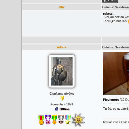
007
Datums: Sestdiena
rukets
,
..vēl jau nezinu,k
..ceru,ka būs labi
rukets
Datums: Sestdiena
Cienījams cilvēks
Pievienots
(12.De
----------------------
Komentāri:
1891
Tu ēd, es uzdzer
Kas tas ir un cik tas