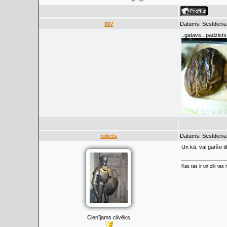
007
Datums: Sestdiena
..gatavs...padzisīs
rukets
Datums: Sestdiena
Un kā, vai garšo ti
Kas tas ir un cik tas
Cienījams cilvēks