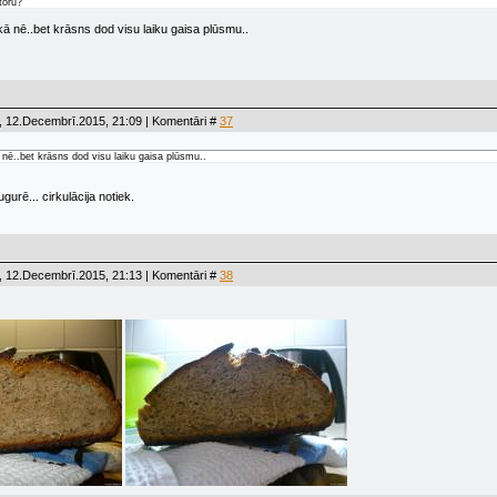
toru?
itkā nē..bet krāsns dod visu laiku gaisa plūsmu..
, 12.Decembrī.2015, 21:09 | Komentāri #
37
ā nē..bet krāsns dod visu laiku gaisa plūsmu..
gurē... cirkulācija notiek.
, 12.Decembrī.2015, 21:13 | Komentāri #
38