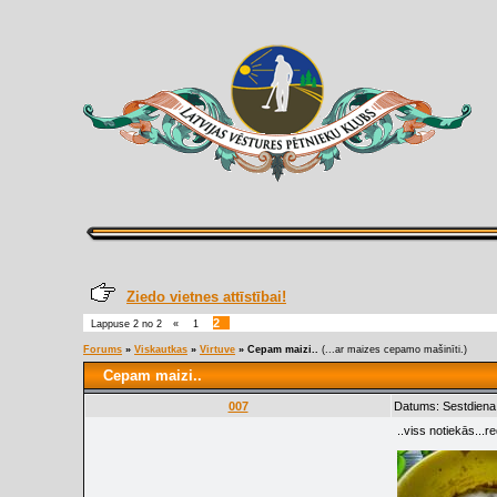
Ziedo vietnes attīstībai!
2
Lappuse
2
no
2
«
1
Forums
»
Viskautkas
»
Virtuve
»
Cepam maizi..
(...ar maizes cepamo mašinīti.)
Cepam maizi..
007
Datums: Sestdiena
..viss notiekās...