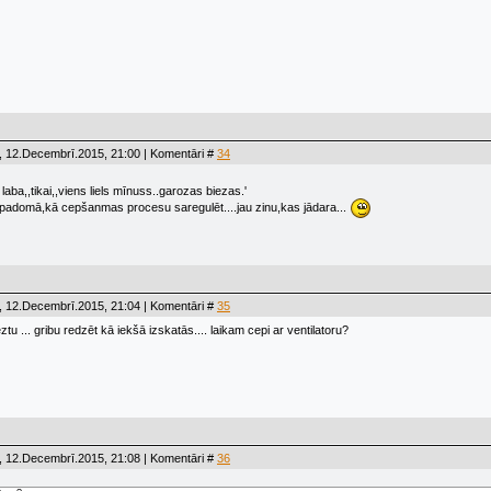
, 12.Decembrī.2015, 21:00 | Komentāri #
34
a laba,,tikai,,viens liels mīnuss..garozas biezas.'
āpadomā,kā cepšanmas procesu saregulēt....jau zinu,kas jādara...
, 12.Decembrī.2015, 21:04 | Komentāri #
35
eztu ... gribu redzēt kā iekšā izskatās.... laikam cepi ar ventilatoru?
, 12.Decembrī.2015, 21:08 | Komentāri #
36