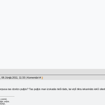
 08.Jūnijā.2011, 11:33 | Komentāri #
9
orpusa tas dzelzs puļķis? Tas puļķis man izskatās tieši tāds, lai viņš tiktu iekarināts iekš slie
u zemē,
ājis veļos.
NEKAD,