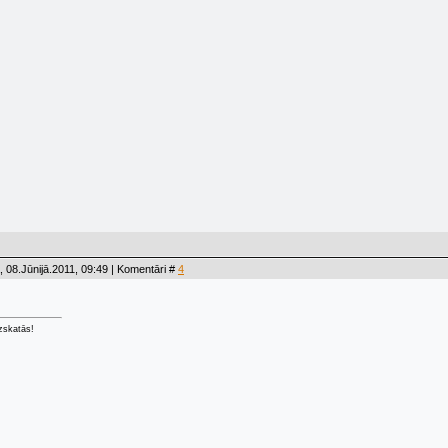
 08.Jūnijā.2011, 09:49 | Komentāri #
4
izskatās!