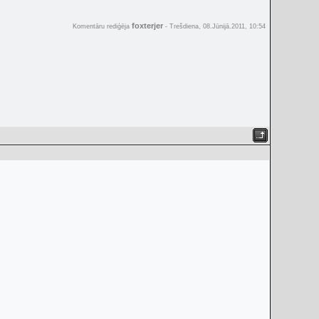
foxterjer
Komentāru rediģēja
-
Trešdiena, 08.Jūnijā.2011, 10:54