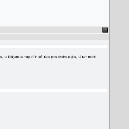
kas, ka lādiņam aizmugurē ir tieši tāds pats dzelzs puļķis, kā tam manis