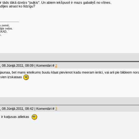
r tāds tākā dzelzs "puļķis". Un abiem iekšpusē ir mazs gabaliņš no vītnes.
ījies atrast ko līdzīgu?
u zemē,
ājis veļos.
NEKAD,
s.
 08.Jūnijā.2011, 08:09 | Komentāri #
2
ljaunaa, bet mans ieteikums buutu klaat pievienot kadu meeram ieriici, vai arii pie bildeem 
 vien izskataas
 08.Jūnijā.2011, 08:42 | Komentāri #
3
ir katjusas atliekas