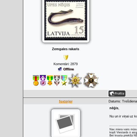
Zemgales rakaris
Komentāri:
2879
foxterjer
Datums: Trešdiena,
nēģis
,
Nu un ir viņai uz k
Nav miera vairs mūs
kopš Viestards ir aizg
Bet krusta priekšā 