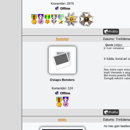
Komentāri:
2879
foxterjer
Datums: Trešdiena,
Quote
(
nēģis
)
ir man vairaakas
Ir kāda, kurai arī s
Nav miera vairs mūs
kopš Viestards ir aizg
Bet krusta priekšā 
Zemgaļi nekritīs ceļo
Ostaps Benders
Komentāri:
124
nēģis
Datums: Trešdiena,
nu nau gan taadas,