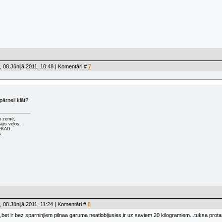
 08.Jūnijā.2011, 10:48 | Komentāri #
7
pārneļi klāt?
u zemē,
ājis veļos.
NEKAD,
s.
 08.Jūnijā.2011, 11:24 | Komentāri #
8
bet ir bez sparninjiem pilnaa garuma neatlobijusies,ir uz saviem 20 kilogramiem...tuksa prot