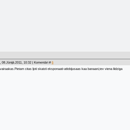
 08.Jūnijā.2011, 10:32 | Komentāri #
6
vairaakas.Pietam citas ljoti skaisti eksponaati-atlobijusaas kaa banaani,tev viena liidziga