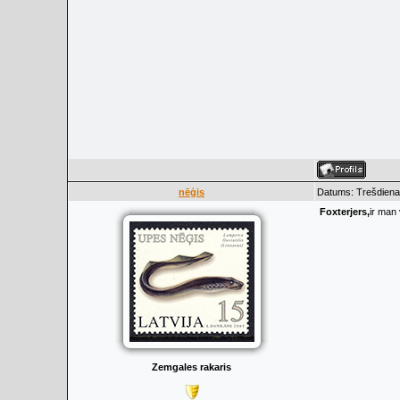
nēģis
Datums: Trešdiena,
Foxterjers,
ir man 
Zemgales rakaris