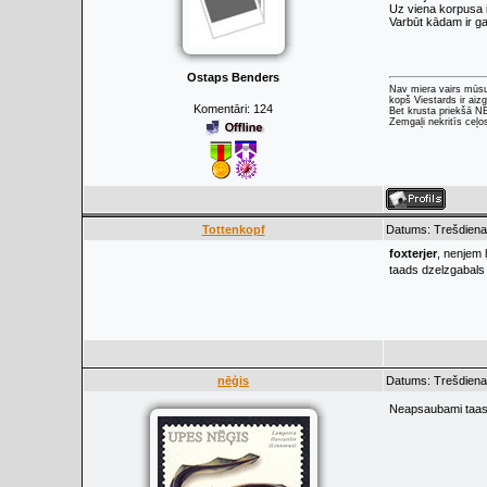
Uz viena korpusa i
Varbūt kādam ir gad
Ostaps Benders
Nav miera vairs mūs
kopš Viestards ir aizg
Komentāri:
124
Bet krusta priekšā 
Zemgaļi nekritīs ceļo
Tottenkopf
Datums: Trešdiena,
foxterjer
, nenjem 
taads dzelzgabals
nēģis
Datums: Trešdiena,
Neapsaubami taas 