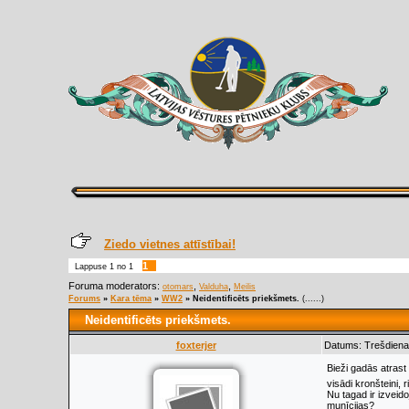
Ziedo vietnes attīstībai!
1
Lappuse
1
no
1
Foruma moderators:
,
,
otomars
Valduha
Meilis
Forums
»
Kara tēma
»
WW2
»
Neidentificēts priekšmets.
(......)
Neidentificēts priekšmets.
foxterjer
Datums: Trešdiena,
Bieži gadās atrast
visādi kronšteini, r
Nu tagad ir izveido
munīcijas?