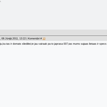
s.
 08.Jūnijā.2011, 13:22 | Komentāri #
10
u,ka tas ir domats sliediitei,te jau vairaak pa to japrasa 007,tas mums sajaas lietaas ir specs