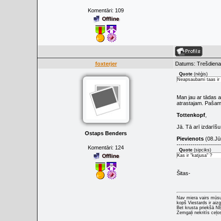
Komentāri:
109
foxterjer
Datums: Trešdiena,
Quote
(
nēģis
)
Neapsaubami taas ir 
Man jau ar tādas ai
atrastajam. Pašam 
Tottenkopf
,
Jā. Tā arī izdarīš
Ostaps Benders
Pievienots
(08.Jūn
----------------------
Komentāri:
124
Quote
(
sipciks
)
Kas ir "katjusa" ?
Šitas-
Nav miera vairs mūs
kopš Viestards ir aizg
Bet krusta priekšā 
Zemgaļi nekritīs ceļo