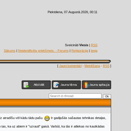
Piektdiena, 07.Augustā.2026, 00:11
Sveicināti
Viesis
|
RSS
Sākums
|
Neidentificēts priekšmets. - Forums
|
Reģistrācija
|
Ieeja
[
Jauni komentāri
·
Meklēšana
·
RSS
]
īdz atradīšu vēl kādu tādu pašu.
Ir gadijušās sašautas tehnikas detaļas,
 tas, ka uz abiem ir "uzrauti" gaisā. Varbūt, ka tās ir atliekas no kautkādas