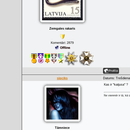
Zemgales rakaris
Komentāri:
2879
sipciks
Datums: Trešdiena,
Kas ir "katjusa" ?
Ne vienmēr ir tā, kā 
Tāmniece