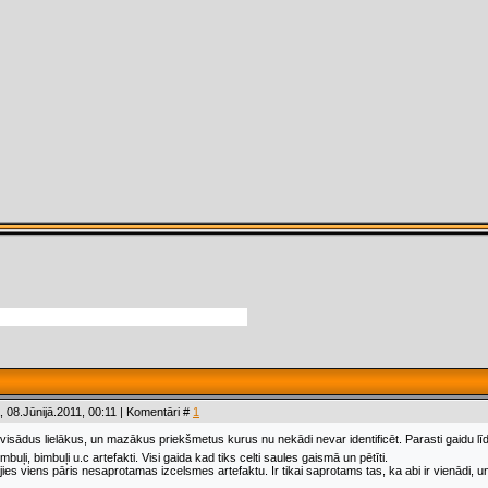
 08.Jūnijā.2011, 00:11 | Komentāri #
1
 visādus lielākus, un mazākus priekšmetus kurus nu nekādi nevar identificēt. Parasti gaidu l
imbuļi, bimbuļi u.c artefakti. Visi gaida kad tiks celti saules gaismā un pētīti.
jies viens pāris nesaprotamas izcelsmes artefaktu. Ir tikai saprotams tas, ka abi ir vienādi, un