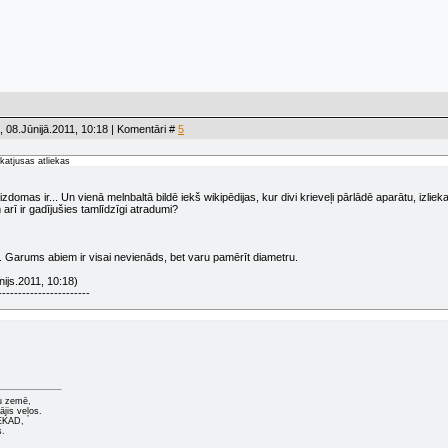
 08.Jūnijā.2011, 10:18 | Komentāri #
5
katjusas atliekas
zdomas ir... Un vienā melnbaltā bildē iekš wikipēdijas, kur divi krieveļi pārlādē aparātu, izlie
arī ir gadījušies tamlīdzīgi atradumi?
u. Garums abiem ir visai nevienāds, bet varu pamērīt diametru.
ijs.2011, 10:18)
-----------------------
u zemē,
ājis veļos.
NEKAD,
s.