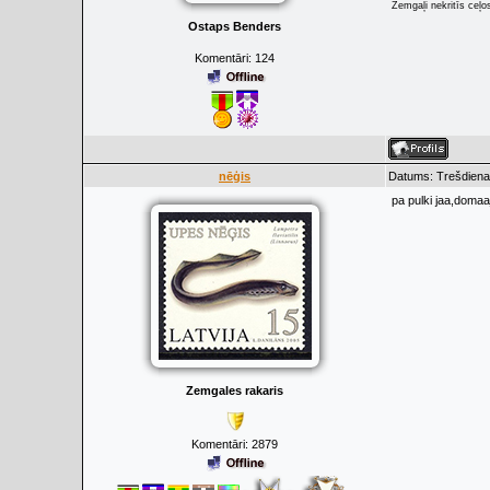
Zemgaļi nekritīs ceļo
Ostaps Benders
Komentāri:
124
nēģis
Datums: Trešdiena,
pa pulki jaa,domaaj
Zemgales rakaris
Komentāri:
2879