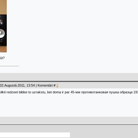
ūt?
02.Augustā.2011, 13:54 | Komentāri #
2
slikti redzeet bildee to uzrakstu, bet doma ir par 45-мм противотанковая пушка образца 193