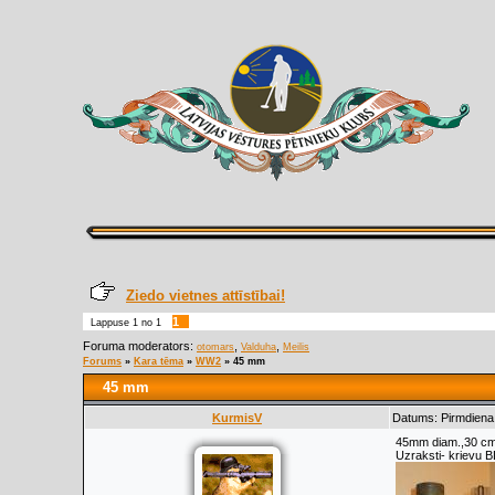
Ziedo vietnes attīstībai!
1
Lappuse
1
no
1
Foruma moderators:
,
,
otomars
Valduha
Meilis
Forums
»
Kara tēma
»
WW2
»
45 mm
45 mm
KurmisV
Datums: Pirmdiena,
45mm diam.,30 cm
Uzraksti- krievu 