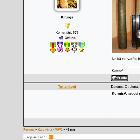
Ķirurgs
Komentāri:
575
No kā tas varētu b
KurmisV
Tottenkopf
Datums: Otrdiena, 
KurmisV
, nebuut 
Forums
»
Kara tēma
»
WW2
»
45 mm
1
Lappuse
1
no
1