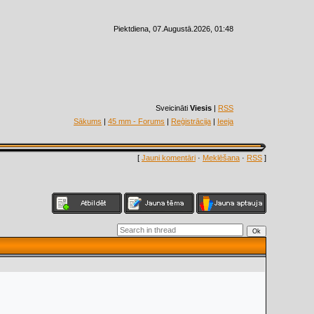
Piektdiena, 07.Augustā.2026, 01:48
Sveicināti
Viesis
|
RSS
Sākums
|
45 mm - Forums
|
Reģistrācija
|
Ieeja
[
Jauni komentāri
·
Meklēšana
·
RSS
]