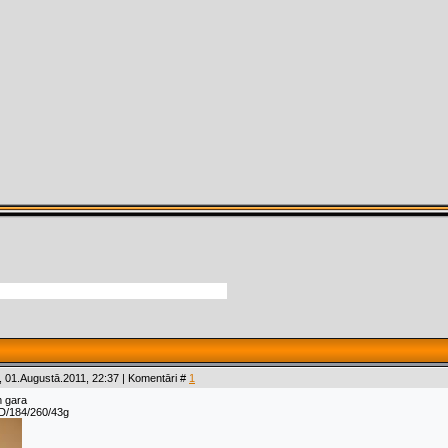
 01.Augustā.2011, 22:37 | Komentāri #
1
 gara
BD/184/260/43g