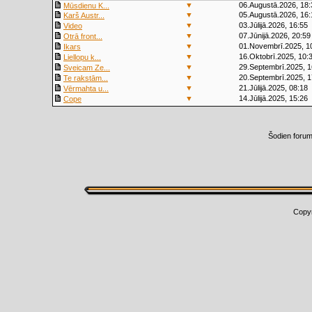
▼
06.Augustā.2026, 18:
Mūsdienu K...
▼
05.Augustā.2026, 16:
Karš Austr...
▼
03.Jūlijā.2026, 16:55
Video
▼
07.Jūnijā.2026, 20:59
Otrā front...
▼
01.Novembrī.2025, 1
Ikars
▼
16.Oktobrī.2025, 10:
Liellopu k...
▼
29.Septembrī.2025, 1
Sveicam Ze...
▼
20.Septembrī.2025, 1
Te rakstām...
▼
21.Jūlijā.2025, 08:18
Vērmahta u...
▼
14.Jūlijā.2025, 15:26
Cope
Šodien foru
Copy