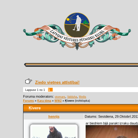
Ziedo vietnes attīstībai!
1
Lappuse
1
no
1
Foruma moderators:
,
,
otomars
Valduha
Meilis
Forums
»
Kara tēma
»
WW2
»
Ķivere
(trohklopka)
Ķivere
henrijs
Datums: Sestdiena, 29.Oktobrī.2011
ar biedriem bijā parakt izraku daud