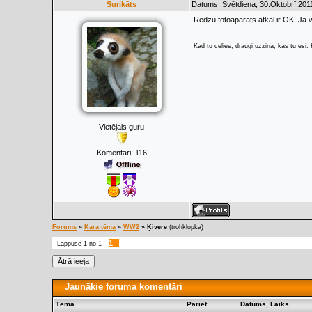
Surikāts
Datums: Svētdiena, 30.Oktobrī.2011
Redzu fotoaparāts atkal ir OK. Ja v
Kad tu celies, draugi uzzina, kas tu esi. K
Vietējais guru
Komentāri:
116
Forums
»
Kara tēma
»
WW2
»
Ķivere
(trohklopka)
1
Lappuse
1
no
1
Jaunākie foruma komentāri
Tēma
Pāriet
Datums, Laiks