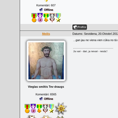
Komentāri:
607
Meilis
Datums: Sestdiena, 20.Oktobrī.201
...gan jau ne viena vien cūka no t
Ja vari - dari, ja nevari - nesāc!
Vieglas smiltis Tev draugs
Komentāri:
6565