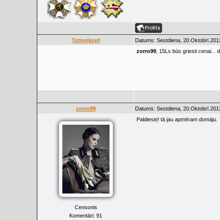
Tottenkopf
Datums: Sestdiena, 20.Oktobrī.201
zorro99
, 15Ls būs griesti cenai... 
zorro99
Datums: Sestdiena, 20.Oktobrī.201
Paldiesiņ! tā jau apmēram domāju.
Censonis
Komentāri:
91