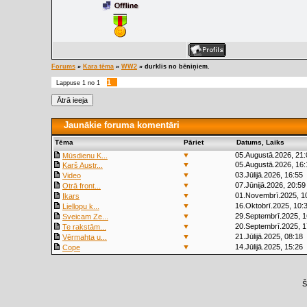
Forums
»
Kara tēma
»
WW2
»
durklis no bēniņiem.
1
Lappuse
1
no
1
Jaunākie foruma komentāri
Tēma
Pāriet
Datums, Laiks
▼
05.Augustā.2026, 21:
Mūsdienu K...
▼
05.Augustā.2026, 16:
Karš Austr...
▼
03.Jūlijā.2026, 16:55
Video
▼
07.Jūnijā.2026, 20:59
Otrā front...
▼
01.Novembrī.2025, 1
Ikars
▼
16.Oktobrī.2025, 10:
Liellopu k...
▼
29.Septembrī.2025, 1
Sveicam Ze...
▼
20.Septembrī.2025, 1
Te rakstām...
▼
21.Jūlijā.2025, 08:18
Vērmahta u...
▼
14.Jūlijā.2025, 15:26
Cope
Š