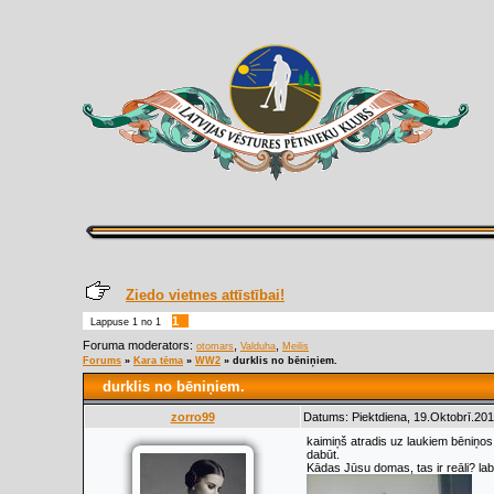
Ziedo vietnes attīstībai!
1
Lappuse
1
no
1
Foruma moderators:
,
,
otomars
Valduha
Meilis
Forums
»
Kara tēma
»
WW2
»
durklis no bēniņiem.
durklis no bēniņiem.
zorro99
Datums: Piektdiena, 19.Oktobrī.201
kaimiņš atradis uz laukiem bēniņos
dabūt.
Kādas Jūsu domas, tas ir reāli? la