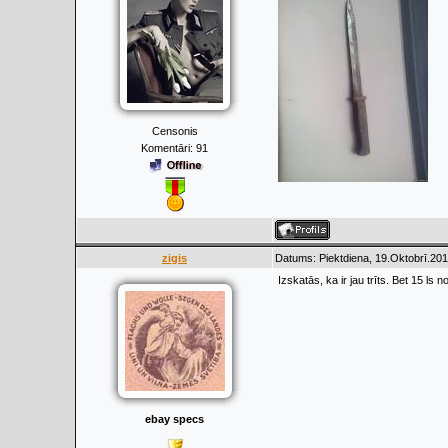
Censonis
Komentāri:
91
zigis
Datums: Piektdiena, 19.Oktobrī.201
Izskatās, ka ir jau trīts. Bet 15 ls n
ebay specs