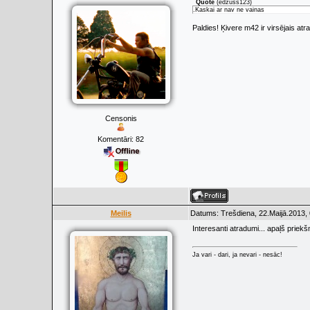
Quote
(
edzuss123
)
.Kaskai ar nav ne vainas
Paldies! Ķivere m42 ir virsējais at
Censonis
Komentāri:
82
Meilis
Datums: Trešdiena, 22.Maijā.2013, 
Interesanti atradumi... apaļš prie
Ja vari - dari, ja nevari - nesāc!