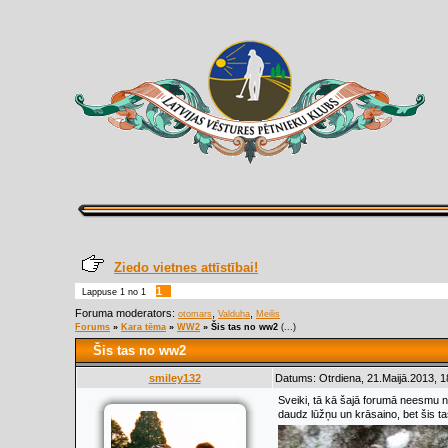
Ziedo vietnes attīstībai!
1
Lappuse
1
no
1
Foruma moderators:
,
,
otomars
Valduha
Meilis
Forums
»
Kara tēma
»
WW2
»
Šis tas no ww2
(...)
Šis tas no ww2
smiley132
Datums: Otrdiena, 21.Maijā.2013, 1
Sveiki, tā kā šajā forumā neesmu ne
daudz lūžņu un krāsaino, bet šis tas