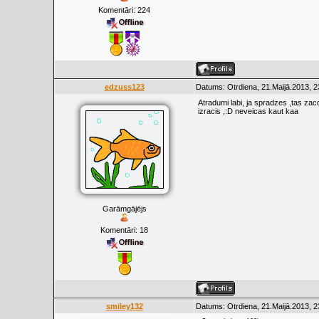
Komentāri:
224
edzuss123
Datums: Otrdiena, 21.Maijā.2013, 2
Atradumi labi, ja spradzes ,tas za
izracis ,:D neveicas kaut kaa
Garāmgājējs
Komentāri:
18
smiley132
Datums: Otrdiena, 21.Maijā.2013, 2