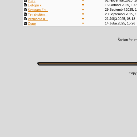
▼
01.Novembrī.2025, 1
Ikars
▼
16.Oktobrī.2025, 10:
Liellopu k...
▼
29.Septembrī.2025, 1
Sveicam Ze...
▼
20.Septembrī.2025, 1
Te rakstām...
▼
21.Jūlijā.2025, 08:18
Vērmahta u...
▼
14.Jūlijā.2025, 15:26
Cope
Šodien foru
Copy