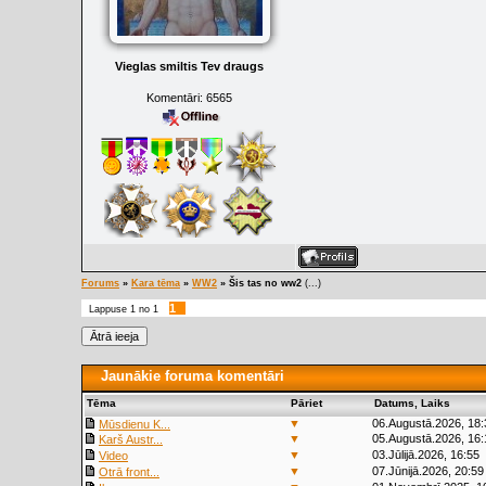
Vieglas smiltis Tev draugs
Komentāri:
6565
Forums
»
Kara tēma
»
WW2
»
Šis tas no ww2
(...)
1
Lappuse
1
no
1
Jaunākie foruma komentāri
Tēma
Pāriet
Datums, Laiks
▼
06.Augustā.2026, 18:
Mūsdienu K...
▼
05.Augustā.2026, 16:
Karš Austr...
▼
03.Jūlijā.2026, 16:55
Video
▼
07.Jūnijā.2026, 20:59
Otrā front...