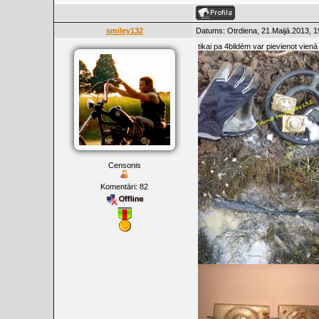
smiley132
Datums: Otrdiena, 21.Maijā.2013, 1
tikai pa 4bildēm var pievienot vien
Censonis
Komentāri:
82