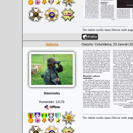
Tev nebūs svešu tautu Dievus turēt augs
Valduha
Datums: Ceturtdiena, 23.Janvārī.20
Stāstnieks
Komentāri:
13176
Tev nebūs svešu tautu Dievus turēt augs