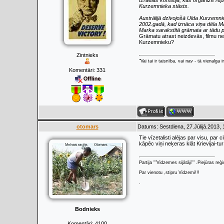
Izraēlas komisija, kas organizē rep
Kurzemnieka stāsts.
Austrālijā dzīvojošā Ulda Kurzemni
2002.gadā, kad iznāca viņa dēla M
Marka sarakstītā grāmata ar tādu 
Grāmatu atrast neizdevās, filmu ne
Kurzemnieku?
Zintnieks
"Vai tai ir taisnība, vai nav - tā vienalga
Komentāri:
331
otomars
Datums: Sestdiena, 27.Jūlijā.2013,
Tie vīzetalisti alējas par visu, par 
kāpēc viņi neķeras klāt Krievijai-tu
Partija ""Vidzemes sijātāji"" .Piejūras re
Par vienotu ,stipru Vidzemi!!!
.
Bodnieks
Komentāri:
4100