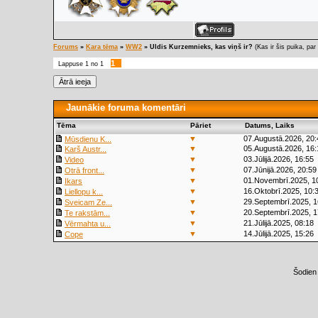
Forums
»
Kara tēma
»
WW2
»
Uldis Kurzemnieks, kas viņš ir?
(Kas ir šis puika, par
1
Lappuse
1
no
1
Jaunākie foruma komentāri
Tēma
Pāriet
Datums, Laiks
▼
07.Augustā.2026, 20:
Mūsdienu K...
▼
05.Augustā.2026, 16:
Karš Austr...
▼
03.Jūlijā.2026, 16:55
Video
▼
07.Jūnijā.2026, 20:59
Otrā front...
▼
01.Novembrī.2025, 1
Ikars
▼
16.Oktobrī.2025, 10:
Liellopu k...
▼
29.Septembrī.2025, 1
Sveicam Ze...
▼
20.Septembrī.2025, 1
Te rakstām...
▼
21.Jūlijā.2025, 08:18
Vērmahta u...
▼
14.Jūlijā.2025, 15:26
Cope
Šodien