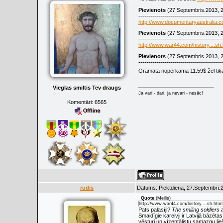
Pievienots
(27.Septembris.2013, 2
------------------------------------------
http://www.documentaryaustralia.c
Pievienots
(27.Septembris.2013, 2
------------------------------------------
http://www.war44.com/history....sh.
Pievienots
(27.Septembris.2013, 2
------------------------------------------
Grāmata nopērkama 11.59$ žēl tika
Vieglas smiltis Tev draugs
Ja vari - dari, ja nevari - nesāc!
Komentāri:
6565
rudis
Datums: Piektdiena, 27.Septembrī.2
Quote
(
Meilis
)
http://www.war44.com/history....sh.html
Pats palasīji?
The smiling soldier
Smaidīgie kareivji ir Latvijā bāzēt
vēsturi un vīzentālistu samazgu lie