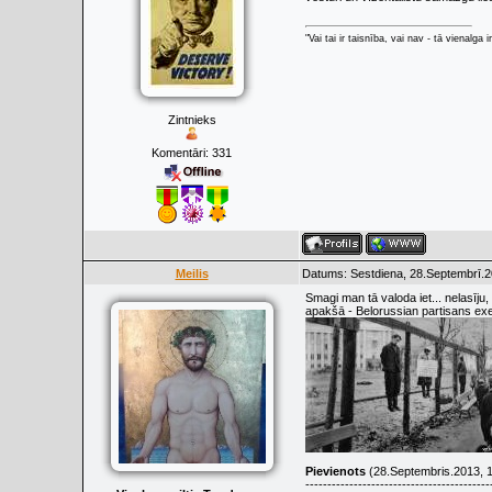
"Vai tai ir taisnība, vai nav - tā vienalga
Zintnieks
Komentāri:
331
Meilis
Datums: Sestdiena, 28.Septembrī.2
Smagi man tā valoda iet... nelasīju
apakšā - Belorussian partisans ex
Pievienots
(28.Septembris.2013, 1
------------------------------------------