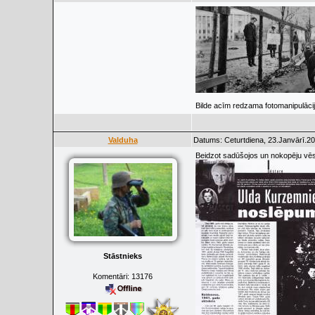
Bilde acīm redzama fotomanipulācij
Valduha
Datums: Ceturtdiena, 23.Janvārī.20
Beidzot sadūšojos un nokopēju vēstu
Stāstnieks
Komentāri:
13176