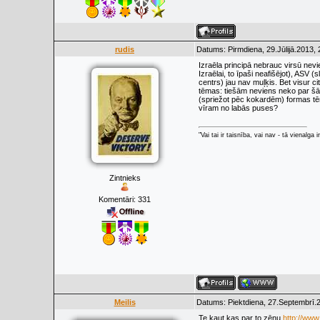
rudis
Datums: Pirmdiena, 29.Jūlijā.2013,
Izraēla principā nebrauc virsū nevie
Izraēlai, to īpaši neafišējot), ASV (
centrs) jau nav muļķis. Bet visur c
tēmas: tiešām neviens neko par šādu 
(spriežot pēc kokardēm) formas tēr
vīram no labās puses?
"Vai tai ir taisnība, vai nav - tā vienalga
Zintnieks
Komentāri:
331
Meilis
Datums: Piektdiena, 27.Septembrī.2
Te kaut kas par to zēnu
http://ww