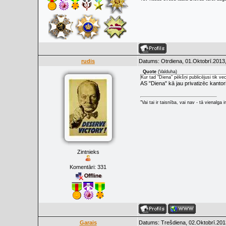
rudis
Datums: Otrdiena, 01.Oktobrī.2013,
Quote
(
Valduha
)
Kur tad "Diena" pēkšņi publicējusi tik ve
AS "Diena" kā jau privatizēc kantori
"Vai tai ir taisnība, vai nav - tā vienalga
Zintnieks
Komentāri:
331
Garais
Datums: Trešdiena, 02.Oktobrī.201