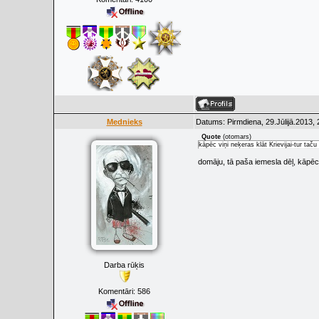
Mednieks
Datums: Pirmdiena, 29.Jūlijā.2013,
Quote
(
otomars
)
kāpēc viņi neķeras klāt Krievijai-tur tač
domāju, tā paša iemesla dēļ, kāpēc m
Darba rūķis
Komentāri:
586