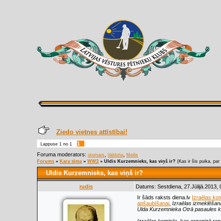
Ziedo vietnes attīstībai!
1
Lappuse
1
no
1
Foruma moderators:
,
,
otomars
Valduha
Meilis
Forums
»
Kara tēma
»
WW2
»
Uldis Kurzemnieks, kas viņš ir?
(Kas ir šis puika, par
Uldis Kurzemnieks, kas viņš ir?
rudis
Datums: Sestdiena, 27.Jūlijā.2013,
Ir šāds raksts diena.lv
Izraēlas ko
apšaubīšanai
,
Izraēlas izmeklēšana
Ulda Kurzemnieka Otrā pasaules kar