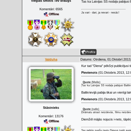
Vieglas smiltis Tev draugs
Tas ka Latvijas SS nodaļa pabijusi B
Komentāri:
6565
Ja vari - dari, ja nevari - nesāc!
Valduha
Datums: Otrdiena, 01.Oktobrī.2013,
Kur tad "Diena" pēkšņi publicējusi t
Pievienots
(01.Oktobris.2013, 12:
------------------------------------------
Quote
(
Meilis
)
Tas ka Latvijas SS nodaļa pabijusi Baltkr
Baltkrievijā pabija tikai un vienīgi
Pievienots
(01.Oktobris.2013, 12:
------------------------------------------
Stāstnieks
Quote
(
rudis
)
Grāmatu atrast neizdevās, filmu neizde
Komentāri:
13176
Diemžēl mājās nojucis i-nets, tāpēc
Tev nebūs svešu tautu Dievus turēt augs