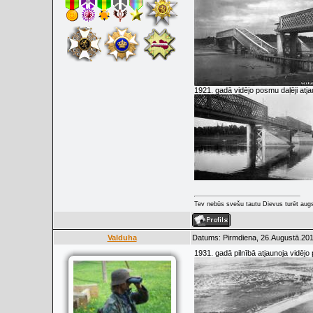
1921. gadā vidējo posmu daļēji atja
Tev nebūs svešu tautu Dievus turēt augs
Valduha
Datums: Pirmdiena, 26.Augustā.201
1931. gadā pilnībā atjaunoja vidēj