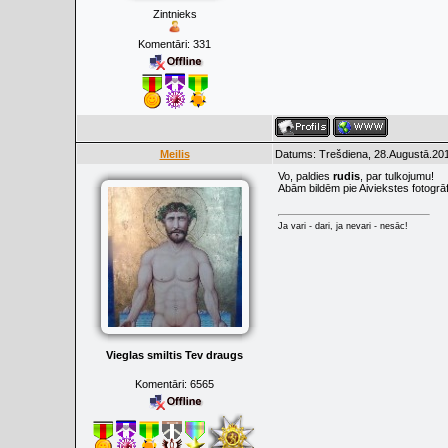
Zintnieks
Komentāri:
331
Meilis
Datums: Trešdiena, 28.Augustā.201
Vo, paldies
rudis
, par tulkojumu!
Abām bildēm pie Aiviekstes fotogrāf
Ja vari - dari, ja nevari - nesāc!
Vieglas smiltis Tev draugs
Komentāri:
6565