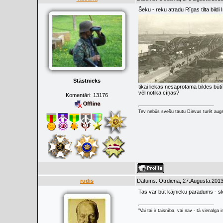
Šeku - reku atradu Rīgas tilta bildi 
Stāstnieks
tikai liekas nesaprotama bildes būt
vēl notika cīņas?
Komentāri:
13176
Tev nebūs svešu tautu Dievus turēt augs
rudis
Datums: Otrdiena, 27.Augustā.2013
Tas var būt kājnieku paradums - sl
"Vai tai ir taisnība, vai nav - tā vienalga