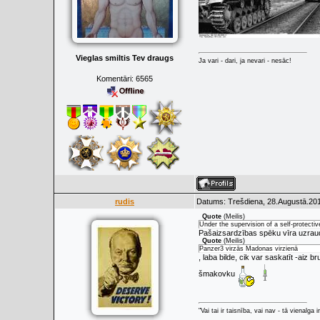
Vieglas smiltis Tev draugs
Ja vari - dari, ja nevari - nesāc!
Komentāri:
6565
rudis
Datums: Trešdiena, 28.Augustā.201
Quote
(
Meilis
)
Under the supervision of a self-protecti
Pašaizsardzības spēku vīra uzraudz
Quote
(
Meilis
)
Panzer3 virzās Madonas virzienā
, laba bilde, cik var saskatīt -aiz
šmakovku
"Vai tai ir taisnība, vai nav - tā vienalga