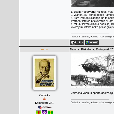
1. 15cm Nebelwerfer 41 reaktīvais
2. Waffen-SS (spriežot pēc kamuflā
3. 5cm Pak 38 lielgabals un tā apka
izstrādāt lafetes priekšratus t.i. ot
4. MG42 ložmetējnieks pozīcijā, 194
ievērojami lētāks nekā priekšgājē
"Vai tai ir taisnība, vai nav - tā vienalga
rudis
Datums: Piektdiena, 30.Augustā.20
Vēl viena vācu uzspertā dzelzceļa t
Zintnieks
Komentāri:
331
"Vai tai ir taisnība, vai nav - tā vienalga