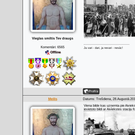
Vieglas smiltis Tev draugs
Komentāri:
6565
Ja vari - dari, ja nevari - nesāc!
Meilis
Datums: Trešdiena, 28.Augustā.201
Viena bilde kas uzņemta pie Aiviek
ievietoto bildi ar Aiviekstes staciju 