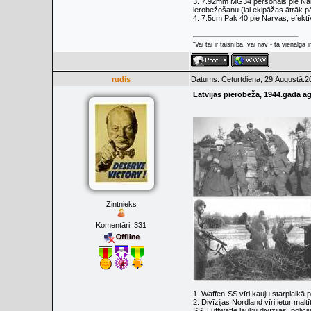
3. 7.92mm MG34 personāls pie Narva
ierobežošanu (lai ekipāžas ātrāk p
4. 7.5cm Pak 40 pie Narvas, efektīv
"Vai tai ir taisnība, vai nav - tā vienalga
rudis
Datums: Ceturtdiena, 29.Augustā.2
Latvijas pierobeža, 1944.gada a
Zintnieks
Komentāri:
331
1. Waffen-SS vīri kauju starplaikā
2. Divīzijas Nordland vīri ietur mal
SS, Luftwaffe lauku divīzijas, polic