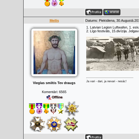
Meilis
Datums: Piektdiena, 30.Augustā.201
1. Latvian Legion Luftwafen, 1. es
2. Līgo festivāls, 15.divīzija. Jelga
Ja vari - dari, ja nevari - nesāc!
Vieglas smiltis Tev draugs
Komentāri:
6565