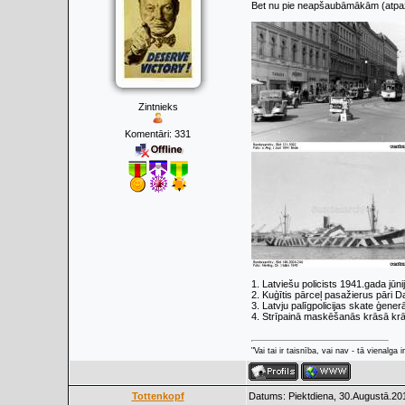
Bet nu pie neapšaubāmākām (atpaz
Zintnieks
Komentāri:
331
1. Latviešu policists 1941.gada jūn
2. Kuģītis pārceļ pasažierus pāri Da
3. Latvju palīgpolicijas skate ģener
4. Strīpainā maskēšanās krāsā kr
"Vai tai ir taisnība, vai nav - tā vienalga
Tottenkopf
Datums: Piektdiena, 30.Augustā.20