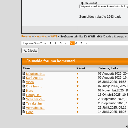
Quote
(
rudis
)
Strīpainā maskēšanās krāsā krāsots ku
Zem bildes rakstīts 1943.gads
Forums
»
Kara tēma
»
WW2
»
Sveštautu tehnika LV WWII laikā
(Daudz zābaku pa ma
5
Lappuse
5
no
7
«
1
2
3
4
6
7
»
Jaunākie foruma komentāri
Tēma
Pāriet
Datums, Laiks
▼
07.Augustā.2026, 20:
Mūsdienu K...
▼
05.Augustā.2026, 16:
Karš Austr...
▼
03.Jūlijā.2026, 16:55
Video
▼
07.Jūnijā.2026, 20:59
Otrā front...
▼
01.Novembrī.2025, 1
Ikars
▼
16.Oktobrī.2025, 10:
Liellopu k...
▼
29.Septembrī.2025, 1
Sveicam Ze...
▼
20.Septembrī.2025, 1
Te rakstām...
▼
21.Jūlijā.2025, 08:18
Vērmahta u...
▼
14.Jūlijā.2025, 15:26
Cope
Š