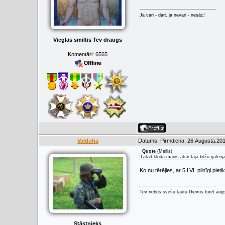
Ja vari - dari, ja nevari - nesāc!
Vieglas smiltis Tev draugs
Komentāri:
6565
Valduha
Datums: Pirmdiena, 26.Augustā.201
Quote
(
Meilis
)
Tātad kļūda manis atrastajā bilžu galerijā
Ko nu tērējies, ar 5 LVL pilnīgi pieti
Tev nebūs svešu tautu Dievus turēt augs
Stāstnieks