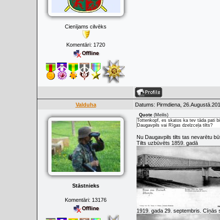
Cienījams cilvēks
Komentāri:
1720
Valduha
Datums: Pirmdiena, 26.Augustā.201
Quote
(
Meilis
)
Tottenkopf, es skatos ka tev tāda pati bil
Daugavpils vai Rīgas dzelzceļa tilts?
Nu Daugavpils tilts tas nevarētu būt
Tilts uzbūvēts 1859. gadā
Stāstnieks
Komentāri:
13176
1919. gada 29. septembris. Cīņās st