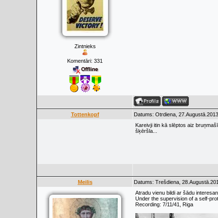
Zintnieks
Komentāri:
331
Tottenkopf
Datums: Otrdiena, 27.Augustā.2013
Kareivji itin kā slēptos aiz bruņma
šķēršla...
Meilis
Datums: Trešdiena, 28.Augustā.201
Atradu vienu bildi ar šādu interesan
Under the supervision of a self-pro
Recording: 7/11/41, Riga