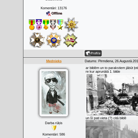
Komentāri:
13176
Mednieks
Datums: Pirmdiena, 26.Augustā.201
ar bildēm un to parakstiem jābūt ļo
re kur aprunātā 1. bilde
un šī pati vieta (?) citā bildē
Darba rūķis
Komentāri:
586