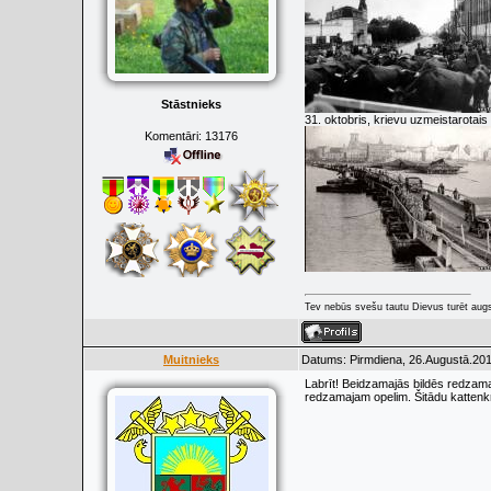
Stāstnieks
31. oktobris, krievu uzmeistarotais
Komentāri:
13176
Tev nebūs svešu tautu Dievus turēt augs
Muitnieks
Datums: Pirmdiena, 26.Augustā.201
Labrīt! Beidzamajās bildēs redzamaj
redzamajam opelim. Šitādu kattenkr