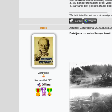
3. SS-pancergrenadieri, droši vien i
4. Sarkanie tiek ķeksēti ārā no bē
"Vai tai ir taisnība, vai nav - tā vienalga
rudis
Datums: Ceturtdiena, 29.Augustā.2
Bataljona un rotas līmeņa ieroč
Zintnieks
Komentāri:
331