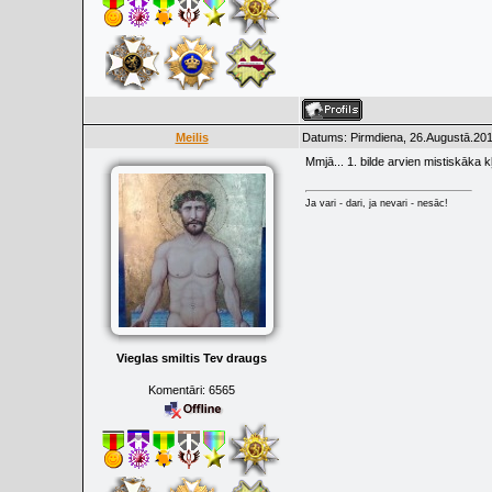
Meilis
Datums: Pirmdiena, 26.Augustā.201
Mmjā... 1. bilde arvien mistiskāka k
Ja vari - dari, ja nevari - nesāc!
Vieglas smiltis Tev draugs
Komentāri:
6565