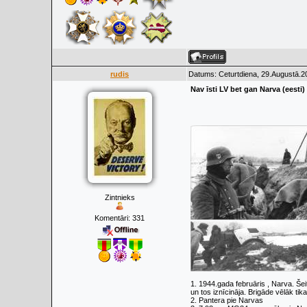
rudis
Datums: Ceturtdiena, 29.Augustā.2
Nav īsti LV bet gan Narva (eesti)
Zintnieks
Komentāri:
331
1. 1944.gada februāris , Narva. Šei
un tos iznīcināja. Brigāde vēlāk ti
2. Pantera pie Narvas