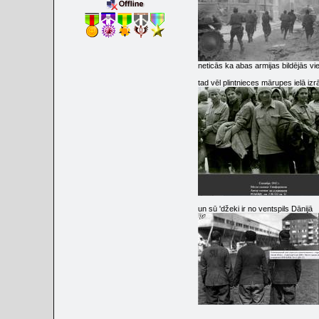
neticās ka abas armijas bildējās vi
tad vēl plintnieces mārupes ielā izr
un sū 'džeki ir no ventspils Dānijā