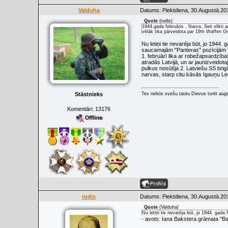
Valduha
Datums: Piektdiena, 30.Augustā.20
Quote
(
rudis
)
1944.gada februāris , Narva. Šeit slikti 
vēlāk tika pārveidota par 19th Waffen Gr
Nu letiņi tie nevarēja būt, jo 1944
saucamajām "Panteras" pozīcijām V
1. februārī lika ar robežapsardzība
atradās Latvijā, un ar jaunizveido
pulkus nosūtīja 2. Latviešu SS brigā
narvas, starp citu kāvās Igauņu Le
Stāstnieks
Tev nebūs svešu tautu Dievus turēt augs
Komentāri:
13176
rudis
Datums: Piektdiena, 30.Augustā.20
Quote
(
Valduha
)
Nu letiņi tie nevarēja būt, jo 1944. gad
- avots: Iana Bakstera grāmata "B