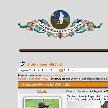
Ziedo vietnes attīstībai!
5
Lappuse
5
no
7
«
1
2
3
4
6
7
»
Foruma moderators:
,
,
otomars
Valduha
Meilis
Forums
»
Kara tēma
»
WW2
»
Sveštautu tehnika LV WWII laikā
(Daudz zābaku pa ma
Sveštautu tehnika LV WWII laikā
Valduha
Datums: Pirmdiena, 26.Augustā.201
Te divas bildes iz Rīgas 1944. gad
6. oktobris, govju ganāmpulks pie