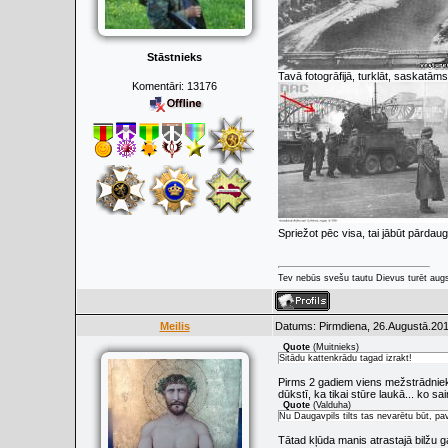
Stāstnieks
Tavā fotogrāfijā, turklāt, saskatāms 
Komentāri:
13176
Spriežot pēc visa, tai jābūt pārdaugav
Tev nebūs svešu tautu Dievus turēt augs
Meilis
Datums: Pirmdiena, 26.Augustā.201
Quote
(
Muitnieks
)
Šitādu kattenkrādu tagad izrakt!
Pirms 2 gadiem viens mežstrādnieks
dūkstī, ka tikai stūre laukā... ko sa
Quote
(
Valduha
)
Nu Daugavpils tilts tas nevarētu būt, pa
Tātad kļūda manis atrastajā bilžu gal