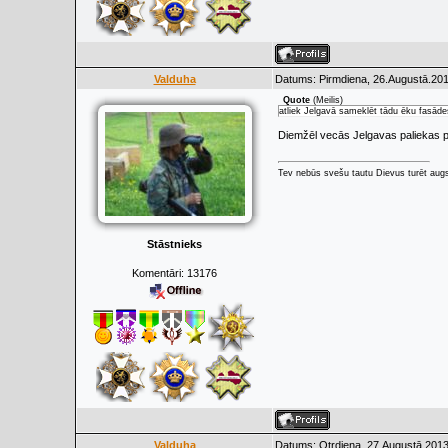
Valduha
Datums: Pirmdiena, 26.Augustā.201
Quote
(
Meilis
)
atliek Jelgavā sameklēt tādu ēku fasādes 
Diemžēl vecās Jelgavas paliekas pē
Tev nebūs svešu tautu Dievus turēt augs
Stāstnieks
Komentāri:
13176
Valduha
Datums: Otrdiena, 27.Augustā.2013