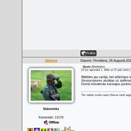
Valduha
Datums: Pirmdiena, 26.Augustā.201
Quote
(
Mednieks
)
re kur aprunātā 1. bilde un šī pati vieta 
Bildēties jau varēja, bet atšķirīgo
(bruņucepures atstātas uz spēkrata
Domā mūsdienās karstajos punktos i
Tev nebūs svešu tautu Dievus turēt augs
Stāstnieks
Komentāri:
13176