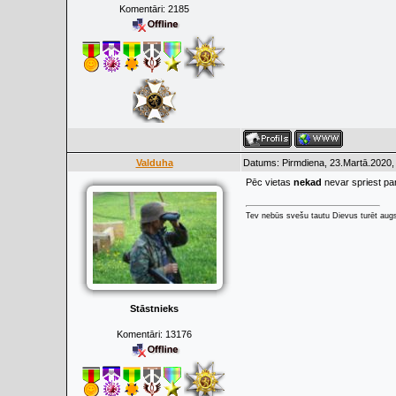
Komentāri:
2185
Valduha
Datums: Pirmdiena, 23.Martā.2020,
Pēc vietas
nekad
nevar spriest par
Tev nebūs svešu tautu Dievus turēt augs
Stāstnieks
Komentāri:
13176