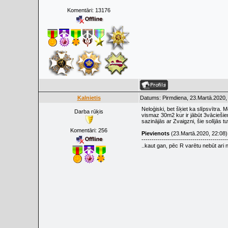
Komentāri:
13176
Kalnietis
Datums: Pirmdiena, 23.Martā.2020,
Neloģiski, bet šķiet ka slīpsvītra. 
Darba rūķis
vismaz 30m2 kur ir jābūt 3vāciešiem,
sazinājās ar Zvaigzni, šie solījās 
Komentāri:
256
Pievienots
(23.Martā.2020, 22:08)
------------------------------------------
..kaut gan, pēc R varētu nebūt ari 