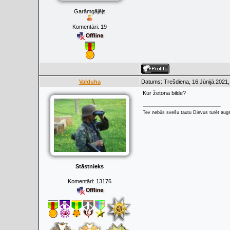
Garāmgājējs
Komentāri:
19
Valduha
Datums: Trešdiena, 16.Jūnijā.2021,
Kur žetona bilde?
Tev nebūs svešu tautu Dievus turēt augs
Stāstnieks
Komentāri:
13176