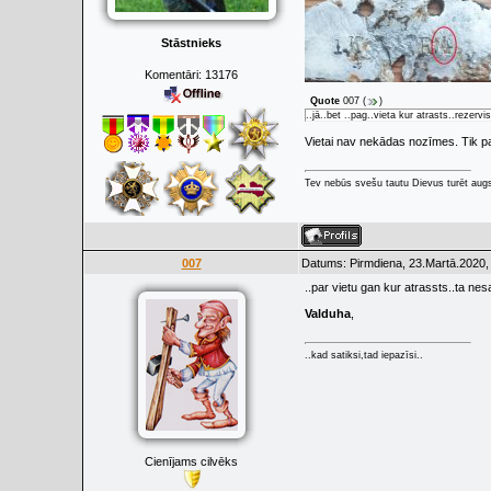
Stāstnieks
Komentāri:
13176
Quote
007
(
)
..jā..bet ..pag..vieta kur atrasts..rezerv
Vietai nav nekādas nozīmes. Tik pat
Tev nebūs svešu tautu Dievus turēt augs
007
Datums: Pirmdiena, 23.Martā.2020,
..par vietu gan kur atrassts..ta nes
Valduha
,
..kad satiksi,tad iepazīsi..
Cienījams cilvēks