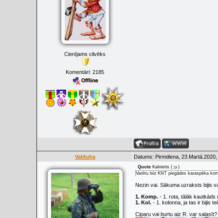
Cienījams cilvēks
Komentāri:
2185
Valduha
Datums: Pirmdiena, 23.Martā.2020,
Quote
Kalnietis
(
)
Varētu būt KNT piegādes karaspēka kom
Nezin vai. Sākuma uzraksts bijis va
1. Komp.
- 1. rota, tālāk kautkāds
1. Kol.
- 1. kolonna, ja tas ir bijis t
Ciparu vai burtu aiz R. var salasīt?