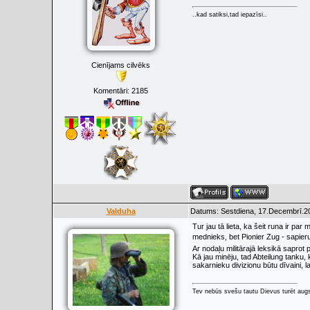
..kad satiksi,tad iepazīsi..
Cienījams cilvēks
Komentāri:
2185
Valduha
Datums: Sestdiena, 17.Decembrī.20
Tur jau tā lieta, ka šeit runa ir p
mednieks, bet Pionier Zug - sapieru
Ar nodaļu militārajā leksikā saprot
Kā jau minēju, tad Abteilung tanku, 
sakarnieku divizionu būtu dīvaini, la
Tev nebūs svešu tautu Dievus turēt augs