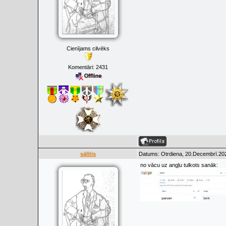
Cienījams cilvēks
Komentāri:
2431
sālītis
Datums: Otrdiena, 20.Decembrī.202
no vācu uz angļu tulkots sanāk: