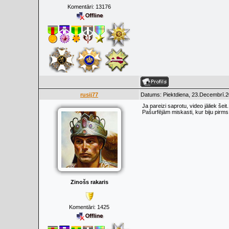
Komentāri:
13176
rusij77
Datums: Piektdiena, 23.Decembrī.2
Ja pareizi saprotu, video jāliek šeit.
Pašurfējām miskasti, kur biju pirms 
Zinošs rakaris
Komentāri:
1425