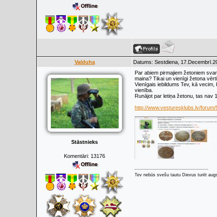
Valduha
Datums: Sestdiena, 17.Decembrī.20
Par abiem pirmajiem žetoniem svarīgi
maina? Tikai un vienīgi žetona vērtī
Vienīgais iebildums Tev, kā vecim, 
vienība.
Runājot par letiņa žetonu, tas nav 
http://www.vesturesklubs.lv/forum
Stāstnieks
Komentāri:
13176
Tev nebūs svešu tautu Dievus turēt augs