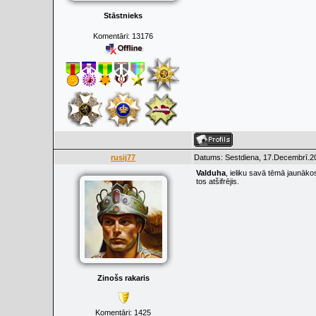
Stāstnieks
Komentāri:
13176
rusij77
Datums: Sestdiena, 17.Decembrī.20
Valduha
, ieliku savā tēmā jaunāko
tos atšifrējis.
Zinošs rakaris
Komentāri:
1425