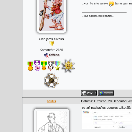
..kur Tu šito izrāvi
tā nu gan naf
..kad satiksi,tad iepazīsi..
Cienījams cilvēks
Komentāri:
2185
sālītis
Datums: Otrdiena, 20.Decembrī.202
es arī paskatījos googles tulkotājā: