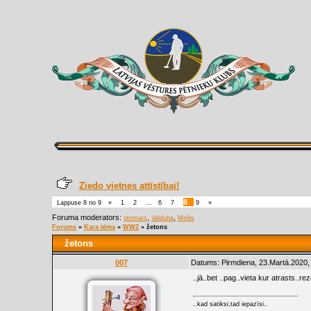
Ziedo vietnes attīstībai!
8
Lappuse
8
no
9
«
1
2
…
6
7
9
»
Foruma moderators:
,
,
otomars
Valduha
Meilis
Forums
»
Kara tēma
»
WW2
»
žetons
žetons
007
Datums: Pirmdiena, 23.Martā.2020,
..jā..bet ..pag..vieta kur atrasts..r
..kad satiksi,tad iepazīsi..