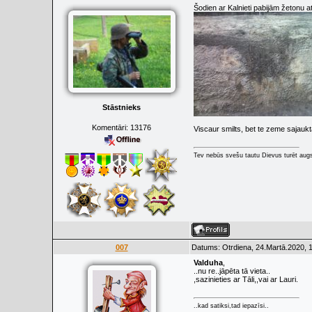
Šodien ar Kalnieti pabijām žetonu a
Stāstnieks
Komentāri:
13176
Viscaur smilts, bet te zeme sajaukt
Tev nebūs svešu tautu Dievus turēt augs
007
Datums: Otrdiena, 24.Martā.2020, 
Valduha
,
..nu re..jāpēta tā vieta..
,sazinieties ar Tāli,,vai ar Lauri.
..kad satiksi,tad iepazīsi..