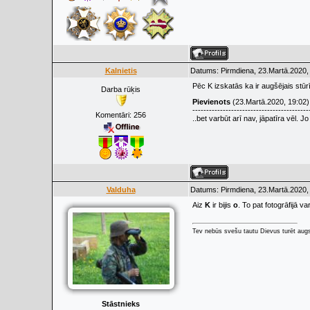
Kalnietis
Datums: Pirmdiena, 23.Martā.2020,
Pēc K izskatās ka ir augšējais stūr
Darba rūķis
Pievienots
(23.Martā.2020, 19:02)
------------------------------------------
Komentāri:
256
..bet varbūt arī nav, jāpatīra vēl. 
Valduha
Datums: Pirmdiena, 23.Martā.2020,
Aiz
K
ir bijis
o
. To pat fotogrāfijā v
Tev nebūs svešu tautu Dievus turēt augs
Stāstnieks