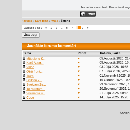
Tev nebūs svešu tautu Dievus turēt augs
Forums
»
Kara tēma
»
WW2
»
žetons
8
Lappuse
8
no
9
«
1
2
…
6
7
9
»
Jaunākie foruma komentāri
Tēma
Pāriet
Datums, Laiks
▼
05.Augustā.2026, 21:
Mūsdienu K...
▼
05.Augustā.2026, 16:
Karš Austr...
▼
03.Jūlijā.2026, 16:55
Video
▼
07.Jūnijā.2026, 20:59
Otrā front...
▼
01.Novembrī.2025, 1
Ikars
▼
16.Oktobrī.2025, 10:
Liellopu k...
▼
29.Septembrī.2025, 1
Sveicam Ze...
▼
20.Septembrī.2025, 1
Te rakstām...
▼
21.Jūlijā.2025, 08:18
Vērmahta u...
▼
14.Jūlijā.2025, 15:26
Cope
Šodien