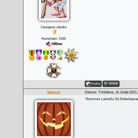
Cienījams cilvēks
Komentāri:
2185
Mariush
Datums: Trešdiena, 16.Jūnijā.2021,
Rezerves Latviešu SS Robežapsard