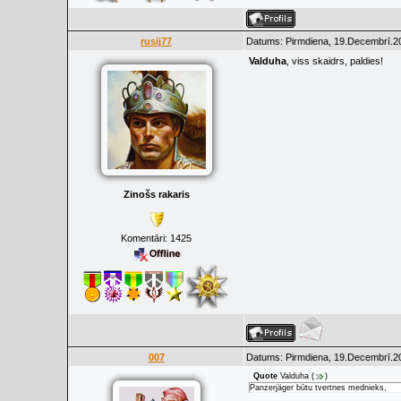
rusij77
Datums: Pirmdiena, 19.Decembrī.20
Valduha
, viss skaidrs, paldies!
Zinošs rakaris
Komentāri:
1425
007
Datums: Pirmdiena, 19.Decembrī.20
Quote
Valduha
(
)
Panzerjäger būtu tvertnes mednieks,