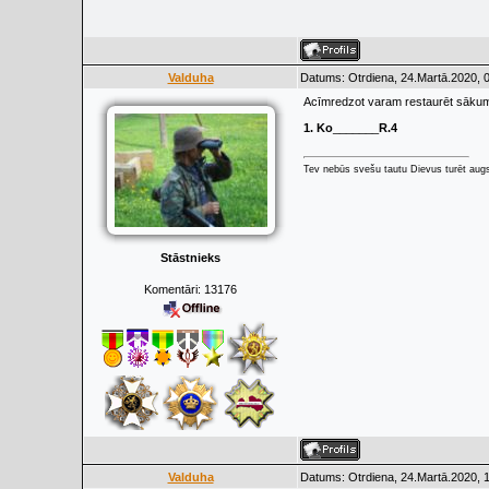
Valduha
Datums: Otrdiena, 24.Martā.2020, 
Acīmredzot varam restaurēt sākum
1. Ko
_______
R.4
Tev nebūs svešu tautu Dievus turēt augs
Stāstnieks
Komentāri:
13176
Valduha
Datums: Otrdiena, 24.Martā.2020, 