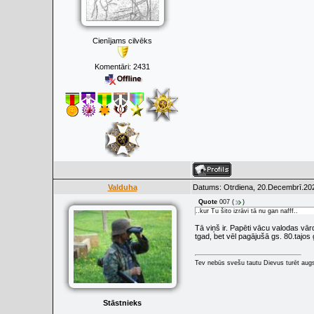
Cienījams cilvēks
Komentāri:
2431
Valduha
Datums: Otrdiena, 20.Decembrī.202
Quote
007
(
)
..kur Tu šito izrāvi tā nu gan nafff..
Tā viņš ir. Papēti vācu valodas v
tgad, bet vēl pagājušā gs. 80.tajos
Tev nebūs svešu tautu Dievus turēt augs
Stāstnieks