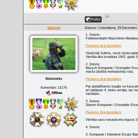
Valduha
Datums: Ceturtdiena, 29.Decembrī.
1. žetons:
Feldeisenbahn Maschinen Abteilung 
Pieejams tikai lietotājiem
Visdrīzāk šoferis, nevis dzelzceļni
Vienība tika izveidota 1942. gada 
2. žetons:
Marsch Kompanie / Grenadier Ersatz
marša (būtībā mehanizētā) rota.
Stāstnieks
Pieejams tikai lietotājiem
Par piedalīšanos kaujās no kara pi
Komentāri:
13176
arī pakļauts 4. tanku armijai, tas n
vienībām.
3. žetons:
Stamm Kompanie / Grenadier Ersatz 
Pieejams tikai lietotājiem
Vienība savu nosaukumu ieguva 19
4. žetons:
3. Kompanie / Infanterie Ersatz Bata