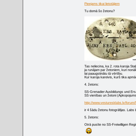
Pieejams tikai lietotājiem
Tu domā šo žetonu?
Tas neliecina, ka 2. rota karoja Sta
ja runājam par žetoniem, kuri nonāk 
lai paaugstinātu tā vērtību.
Kur karoja kareivis, kurš tika apmā
4. žetons:
SS-Grenadier Ausbildungs und Ersa
SS vienības un žetoni (Apkopojums
http://www.vesturesklubs.lv/forum
ir 4 šādu žetonu fotogrāfijas. Labs 
5. žetons:
Otrā pusīte no SS-Freiwilligen Regi