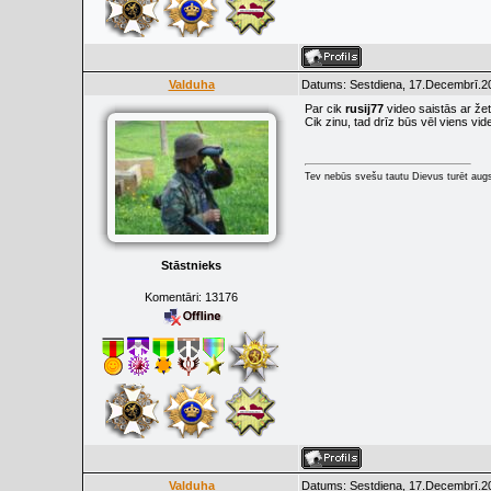
Valduha
Datums: Sestdiena, 17.Decembrī.20
Par cik
rusij77
video saistās ar žet
Cik zinu, tad drīz būs vēl viens vide
Tev nebūs svešu tautu Dievus turēt augs
Stāstnieks
Komentāri:
13176
Valduha
Datums: Sestdiena, 17.Decembrī.20