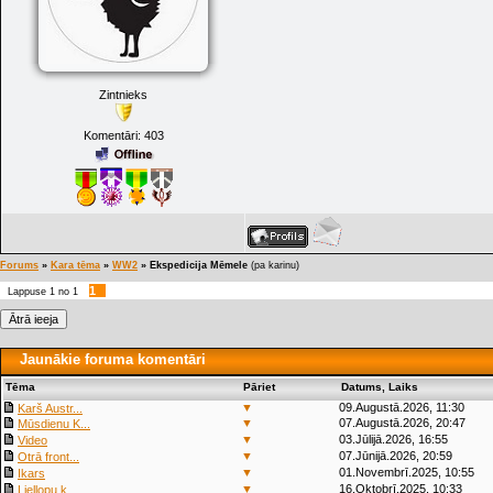
Zintnieks
Komentāri:
403
Forums
»
Kara tēma
»
WW2
»
Ekspedicija Mēmele
(pa karinu)
1
Lappuse
1
no
1
Jaunākie foruma komentāri
Tēma
Pāriet
Datums, Laiks
▼
09.Augustā.2026, 11:30
Karš Austr...
▼
07.Augustā.2026, 20:47
Mūsdienu K...
▼
03.Jūlijā.2026, 16:55
Video
▼
07.Jūnijā.2026, 20:59
Otrā front...
▼
01.Novembrī.2025, 10:55
Ikars
▼
16.Oktobrī.2025, 10:33
Liellopu k...