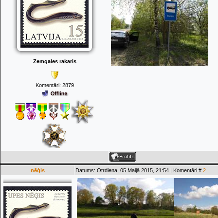
Zemgales rakaris
Komentāri:
2879
nēģis
Datums: Otrdiena, 05.Maijā.2015, 21:54 | Komentāri #
2