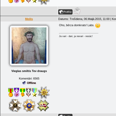
Meilis
Datums: Trešdiena, 06.Maijā.2015, 11:00 | Ko
Oho, bērza domkrats! Labs.
Ja vari - dari, ja nevari - nesāc!
Vieglas smiltis Tev draugs
Komentāri:
6565