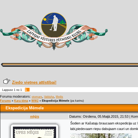
Ziedo vietnes attīstībai!
1
Lappuse
1
no
1
Foruma moderators:
,
,
otomars
Valduha
Meilis
Forums
»
Kara tēma
»
WW2
»
Ekspedicija Mēmele
(pa karinu)
Ekspedicija Mēmele
nēģis
Datums: Otrdiena, 05.Maijā.2015, 21:53 | Kom
Šodien ar Kašataju braucaam ekspedicija uz Mē
labi,piedevaam riepu dabujaam cauri un domkra