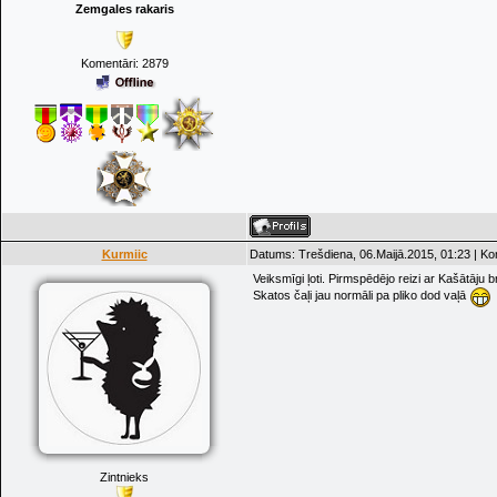
Zemgales rakaris
Komentāri:
2879
Kurmiic
Datums: Trešdiena, 06.Maijā.2015, 01:23 | K
Veiksmīgi ļoti. Pirmspēdējo reizi ar Kašātāju b
Skatos čaļi jau normāli pa pliko dod vaļā
Zintnieks