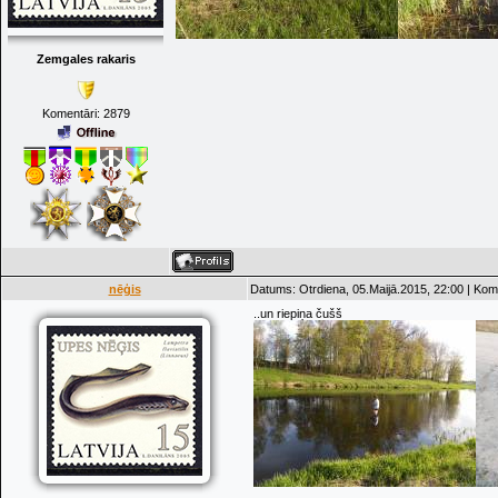
Zemgales rakaris
Komentāri:
2879
nēģis
Datums: Otrdiena, 05.Maijā.2015, 22:00 | Kom
..un riepiņa čušš