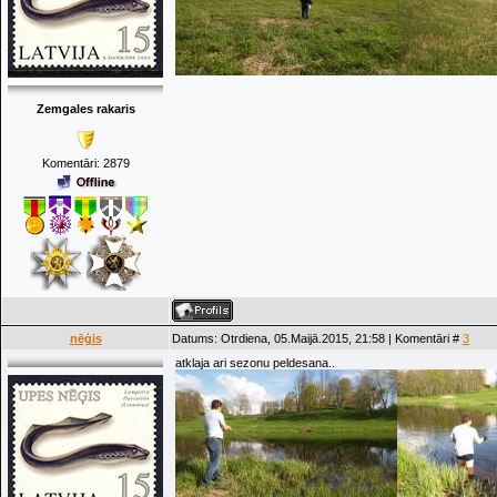
Zemgales rakaris
Komentāri:
2879
nēģis
Datums: Otrdiena, 05.Maijā.2015, 21:58 | Komentāri #
3
atklaja ari sezonu peldesana..