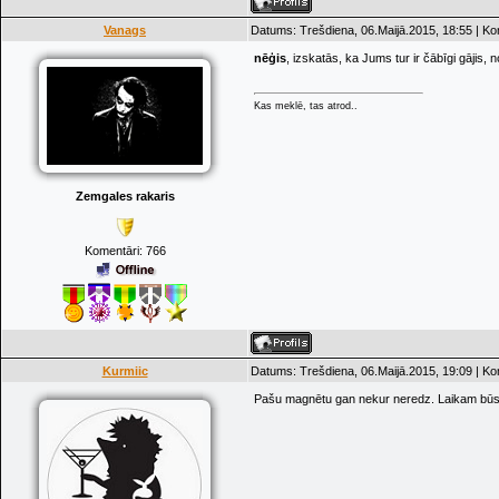
Vanags
Datums: Trešdiena, 06.Maijā.2015, 18:55 | K
nēģis
, izskatās, ka Jums tur ir čābīgi gājis
Kas meklē, tas atrod..
Zemgales rakaris
Komentāri:
766
Kurmiic
Datums: Trešdiena, 06.Maijā.2015, 19:09 | K
Pašu magnētu gan nekur neredz. Laikam būs