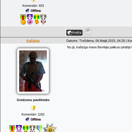
Komentāri:
403
Kašātajs
Datums: Trešdiena, 06.Maijā.2015, 04:26 | K
Nu jā, kašķīga mana Bembija palikusi pēdējā l
Gredzenu pavēlnieks
Komentāri:
1182