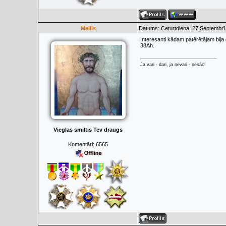
Meilis
Datums: Ceturtdiena, 27.Septembrī
Interesanti kādam patērētājam bija 
38Ah.
Ja vari - dari, ja nevari - nesāc!
Vieglas smiltis Tev draugs
Komentāri:
6565