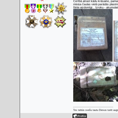
Cerībā atrast kādu krāsaino, pamat
misiņa čaulas vietā parādās plastm
šķita aizdomīgi... Izroku - akumulato
Tev nebūs svešu tautu Dievus turēt augs