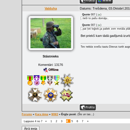
Valduha
Datums: Trešdiena, 03.Oktobrī.201
Quote
007
(
)
..tieši to pašu domāju..
Quote
007
(
)
..pat ļoti loģiski,ja paliek zem metāla pl
Bet priekš kam tādā gadījumā izurb
Tev nebūs svešu tautu Dievus turēt augs
Stāstnieks
Komentāri:
13176
Forums
»
Kara tēma
»
WW2
»
Ērgļu pusē.
(Šis un tas...)
4
Lappuse
4
no
7
«
1
2
3
5
6
7
»