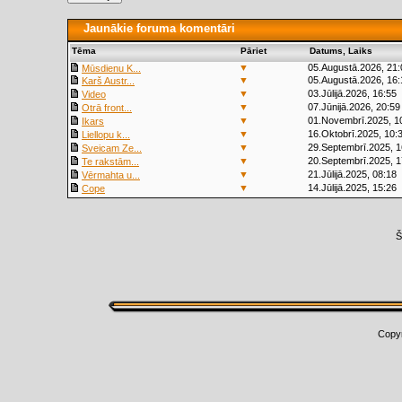
Jaunākie foruma komentāri
Tēma
Pāriet
Datums, Laiks
▼
05.Augustā.2026, 21:
Mūsdienu K...
▼
05.Augustā.2026, 16:
Karš Austr...
▼
03.Jūlijā.2026, 16:55
Video
▼
07.Jūnijā.2026, 20:59
Otrā front...
▼
01.Novembrī.2025, 1
Ikars
▼
16.Oktobrī.2025, 10:
Liellopu k...
▼
29.Septembrī.2025, 1
Sveicam Ze...
▼
20.Septembrī.2025, 1
Te rakstām...
▼
21.Jūlijā.2025, 08:18
Vērmahta u...
▼
14.Jūlijā.2025, 15:26
Cope
Š
Copy