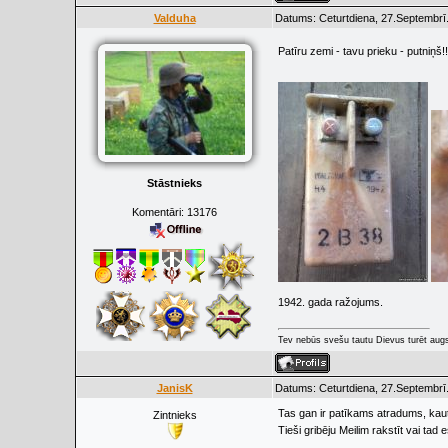
Valduha
Datums: Ceturtdiena, 27.Septembrī
Patīru zemi - tavu prieku - putniņš!
Stāstnieks
Komentāri:
13176
1942. gada ražojums.
Tev nebūs svešu tautu Dievus turēt augs
JanisK
Datums: Ceturtdiena, 27.Septembrī
Tas gan ir patīkams atradums, ka
Zintnieks
Tieši gribēju Meilim rakstīt vai tad