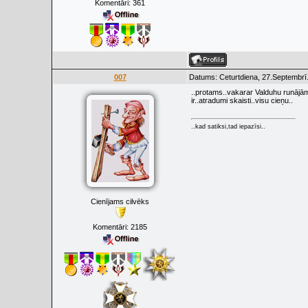
Komentāri:
361
007
Datums: Ceturtdiena, 27.Septembrī
..protams..vakarar Valduhu runājām p
ir..atradumi skaisti..visu cieņu..
..kad satiksi,tad iepazīsi..
Cienījams cilvēks
Komentāri:
2185