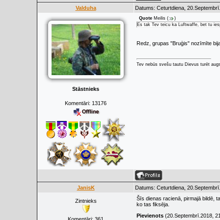
Valduha
Datums: Ceturtdiena, 20.Septembrī
Quote
Meilis
(
)
Es tak Tev teicu ka Luftwaffe, bet tu iesp
Redz, grupas "Bruģis" nozīmīte bija 
Tev nebūs svešu tautu Dievus turēt augs
Stāstnieks
Komentāri:
13176
JanisK
Datums: Ceturtdiena, 20.Septembrī
Šīs dienas racienā, pirmajā bildē, t
Zintnieks
ko tas fiksēja.
Pievienots
(20.Septembrī.2018, 2
Komentāri:
361