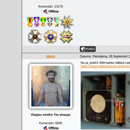
Komentāri:
13176
Meilis
Datums: Piektdiena, 28.Septembrī.2
Nu ja, priekš Wērmahta militārā ra
https://www.radiomuseum.org/r/g
Vieglas smiltis Tev draugs
Komentāri:
6565