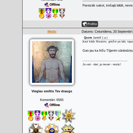
------------------------------------------
Pareizāk sakot, trešajā bildē, nevi
Meilis
Datums: Ceturtdiena, 20.Septembrī
Quote
JanisK
(
)
kaut kāds fiksators, griežot pa labi, tapa
Gan jau ka friču Tīģerim sānlodziņ
Ja vari - dari, ja nevari - nesāc!
Vieglas smiltis Tev draugs
Komentāri:
6565