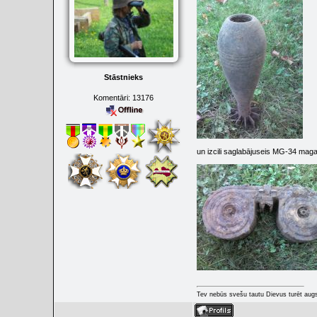
Stāstnieks
Komentāri:
13176
un izcili saglabājuseis MG-34 maga
Tev nebūs svešu tautu Dievus turēt augs