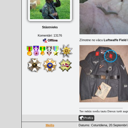
Stāstnieks
Komentāri:
13176
Zīmotne no vācu
Luftwaffe Field
Tev nebūs svešu tautu Dievus turēt augs
Meilis
Datums: Ceturtdiena, 20.Septembrī