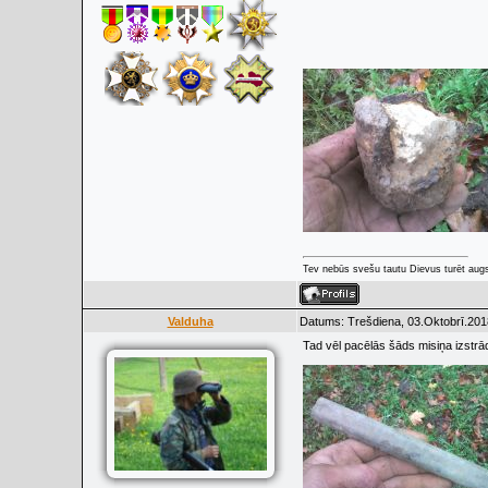
Tev nebūs svešu tautu Dievus turēt augs
Valduha
Datums: Trešdiena, 03.Oktobrī.201
Tad vēl pacēlās šāds misiņa izstrā