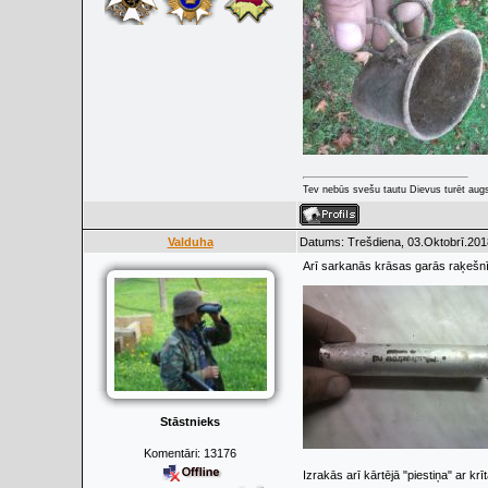
Tev nebūs svešu tautu Dievus turēt augs
Valduha
Datums: Trešdiena, 03.Oktobrī.201
Arī sarkanās krāsas garās raķešnī
Stāstnieks
Komentāri:
13176
Izrakās arī kārtējā "piestiņa" ar krī