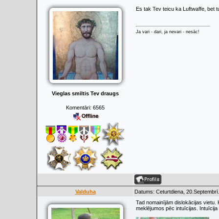
Es tak Tev teicu ka Luftwaffe, bet tu
Ja vari - dari, ja nevari - nesāc!
Vieglas smiltis Tev draugs
Komentāri:
6565
Valduha
Datums: Ceturtdiena, 20.Septembrī
Tad nomainījām dislokācijas vietu.
meklējumos pēc intuīcijas. Intuīcij