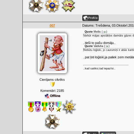
007
Datums: Trešdiena, 03.Oktobrī.201
Quote
Meilis
(
)
Varbūt mājas apstākļos darināts gāzes de
..tieši to pašu domāju..
Quote
Valduha
(
)
Nebūtu loģiski, jo caurumiņi ir abās kant
..pat ļoti loģiski,ja paliek zem metāl
..kad satiksi,tad iepazīsi..
Cienījams cilvēks
Komentāri:
2185