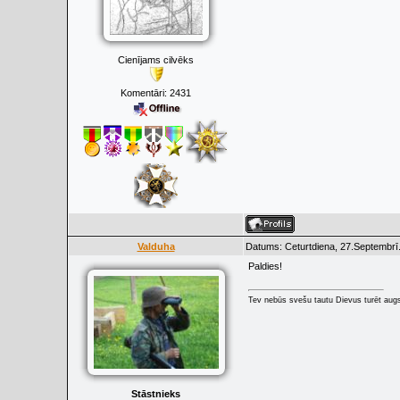
Cienījams cilvēks
Komentāri:
2431
Valduha
Datums: Ceturtdiena, 27.Septembrī
Paldies!
Tev nebūs svešu tautu Dievus turēt augs
Stāstnieks