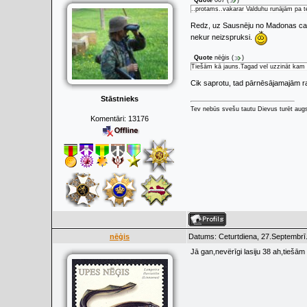
Quote
007
(
)
..protams..vakarar Valduhu runājām pa tele
Redz, uz Sausnēju no Madonas ca
nekur neizspruksi.
Quote
nēģis
(
)
Tiešām kā jauns.Tagad vel uzzināt kam 
Cik saprotu, tad pārnēsājamajām ra
Stāstnieks
Tev nebūs svešu tautu Dievus turēt augs
Komentāri:
13176
nēģis
Datums: Ceturtdiena, 27.Septembrī
Jā gan,nevërīgi lasiju 38 ah,tiešā