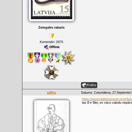
Zemgales rakaris
Komentāri:
2879
sālītis
Datums: Ceturtdiena, 27.Septembrī
https://www.radiomuseum.org/r/lu
tas B ir Blei, es vācu valodu nepārz