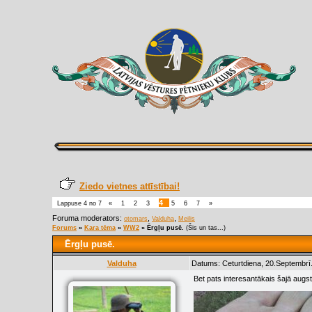
Ziedo vietnes attīstībai!
4
Lappuse
4
no
7
«
1
2
3
5
6
7
»
Foruma moderators:
,
,
otomars
Valduha
Meilis
Forums
»
Kara tēma
»
WW2
»
Ērgļu pusē.
(Šis un tas...)
Ērgļu pusē.
Valduha
Datums: Ceturtdiena, 20.Septembrī
Bet pats interesantākais šajā augsti