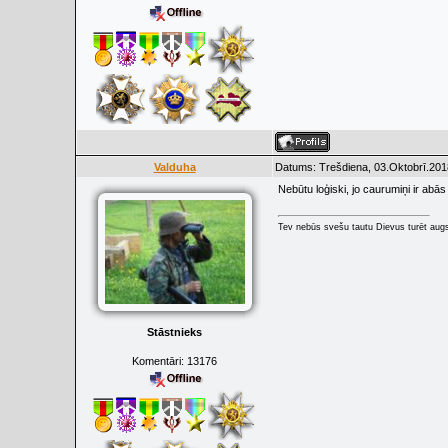
Valduha
Datums: Trešdiena, 03.Oktobrī.201
Nebūtu loģiski, jo caurumiņi ir abās
Tev nebūs svešu tautu Dievus turēt augs
Stāstnieks
Komentāri:
13176