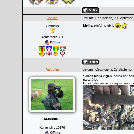
JanisK
Datums: Ceturtdiena, 20.Septembrī
Meilis
, pilnīgi noteikti.
Zintnieks
Komentāri:
361
Valduha
Datums: Ceturtdiena, 27.Septembrī
Šodien
Meiļa k-gam
darba darīšanā
parakāties.
Bieziem krūmiem apaugušā nogāzītē
Stāstnieks
Komentāri:
13176