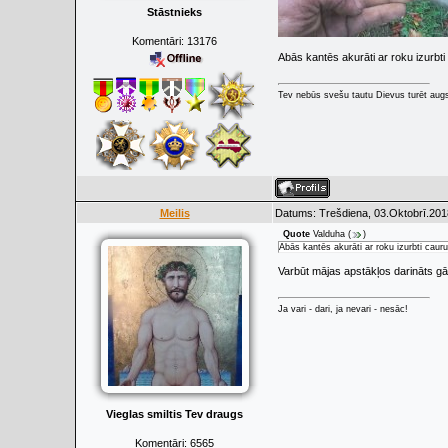
Stāstnieks
Komentāri:
13176
Abās kantēs akurāti ar roku izurb
Tev nebūs svešu tautu Dievus turēt augs
Meilis
Datums: Trešdiena, 03.Oktobrī.201
Quote
Valduha
(
)
Abās kantēs akurāti ar roku izurbti cauru
Varbūt mājas apstākļos darināts gā
Ja vari - dari, ja nevari - nesāc!
Vieglas smiltis Tev draugs
Komentāri:
6565