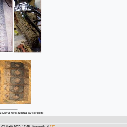
u Dievus turēt augstāk par savējiem!
 02.Maijā.2020, 17:48 | Komentāri #
327