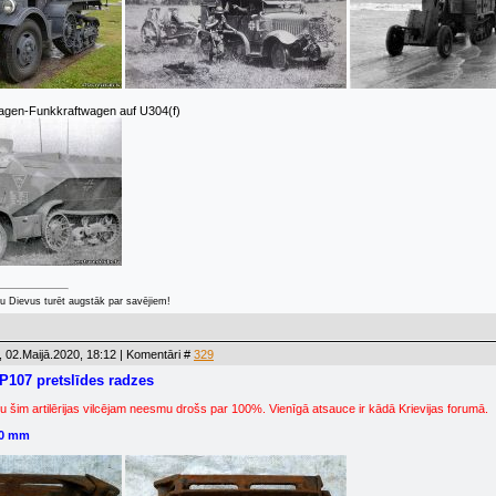
gen-Funkkraftwagen auf U304(f)
u Dievus turēt augstāk par savējiem!
 02.Maijā.2020, 18:12 | Komentāri #
329
 P107 pretslīdes radzes
u šim artilērijas vilcējam neesmu drošs par 100%. Vienīgā atsauce ir kādā Krievijas forumā.
0 mm