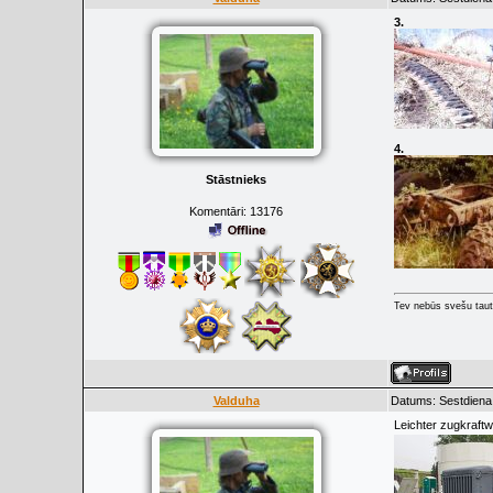
3.
4.
Stāstnieks
Komentāri:
13176
Tev nebūs svešu taut
Valduha
Datums: Sestdiena,
Leichter zugkraft