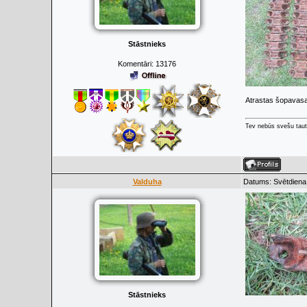
Stāstnieks
Komentāri:
13176
Atrastas šopavasa
Tev nebūs svešu taut
Valduha
Datums: Svētdiena,
Stāstnieks