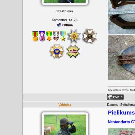
Stāstnieks
Komentāri:
13176
Tev nebūs svešu taut
Valduha
Datums: Svētdiena,
Pielikums
Nestandarta С