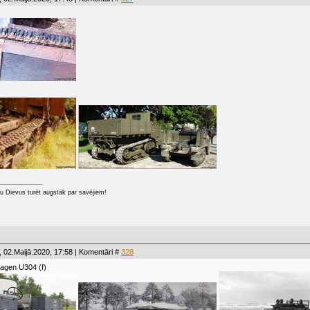
u Dievus turēt augstāk par savējiem!
 02.Maijā.2020, 17:58 | Komentāri #
328
wagen U304 (f)