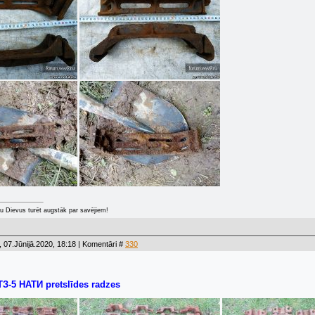
u Dievus turēt augstāk par savējiem!
 07.Jūnijā.2020, 18:18 | Komentāri #
330
ТЗ-5 НАТИ pretslīdes radzes