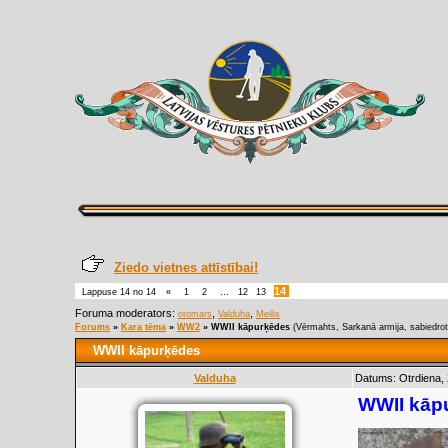
Ziedo vietnes attīstībai!
14
Lappuse
14
no
14
«
1
2
…
12
13
Foruma moderators:
,
,
otomars
Valduha
Meilis
Forums
»
Kara tēma
»
WW2
»
WWII kāpurķēdes
(Vērmahts, Sarkanā armija, sabiedrot
WWII kāpurķēdes
Valduha
Datums: Otrdiena,
WWII kāp