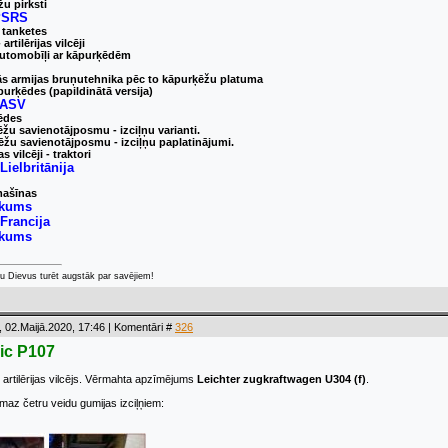
žu pirksti
 PSRS
n tanketes
 artilērijas vilcēji
 automobīļi ar kāpurķēdēm
nās armijas bruņutehnika pēc to kāpurķēžu platuma
āpurķēdes (papildinātā versija)
- ASV
ķēdes
ēžu savienotājposmu - izciļņu varianti.
ķēžu savienotājposmu - izciļņu paplatinājumi.
as vilcēji - traktori
 Lielbritānija
mašīnas
likums
 Francija
likums
u Dievus turēt augstāk par savējiem!
 02.Maijā.2020, 17:46 | Komentāri #
326
nic P107
artilērijas vilcējs. Vērmahta apzīmējums
Leichter zugkraftwagen U304 (f)
.
az četru veidu gumijas izciļņiem: