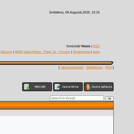
Svētdiena, 09.Augustā.2026, 10:16
Sveicināti
Viesis
|
RSS
Sākums
|
WWII kāpurķēdes - Page 14 - Forums
|
Reģistrācija
|
Ieeja
[
Jauni komentāri
·
Meklēšana
·
RSS
]