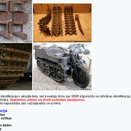
dentifikācija ir aktuāla lieta, tad izveidoju tēmu par WWII kāpurķēžu un tehnikas identifikāciju
tehnika.
Skatāmies, pētām un droši uzdodam jautājumus.
ēt kāpurķēdes pēc ražotājvalsts un izmēra.
ācija
ēdes
 uzlikas
es ķēdes
s