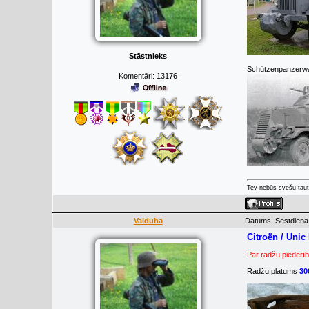
Stāstnieks
Schützenpanzerwa
Komentāri:
13176
Tev nebūs svešu taut
Valduha
Datums: Sestdiena,
Citroën / Unic
Par radžu piederīb
Radžu platums
30