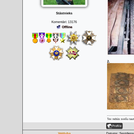
Stāstnieks
Komentāri:
13176
2.
Tev nebūs svešu taut
Valduha
Datums: Sestdiena,