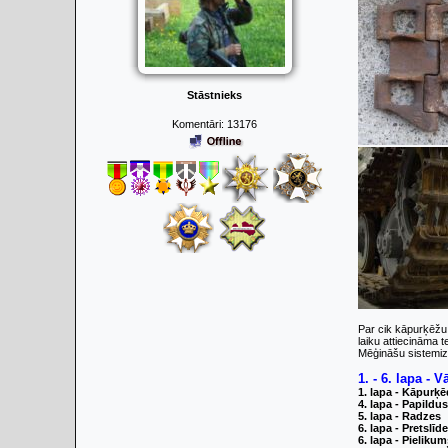
Stāstnieks
Komentāri:
13176
Par cik kāpurķēžu i
laiku attiecināma 
Mēģināšu sistemiz
1. - 6. lapa - V
1. lapa - Kāpurķ
4. lapa - Papildus
5. lapa - Radzes
6. lapa - Pretslīd
6. lapa - Pielikum