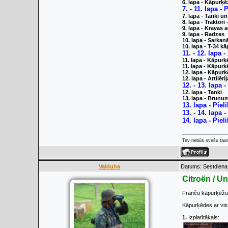
6. lapa - Kāpurķē
7. - 11. lapa -
7. lapa - Tanki u
8. lapa - Traktori -
9. lapa - Kravas
9. lapa - Radzes
10. lapa - Sarka
10. lapa - T-34 k
11. - 12. lapa 
11. lapa - Kāpur
11. lapa - Kāpurķ
12. lapa - Kāpur
12. lapa - Artilērij
12. - 13. lapa -
12. lapa - Tanki
13. lapa - Bruņu
13. lapa - Pie
13. - 14. lapa -
14. lapa - Pie
Tev nebūs svešu taut
Valduha
Datums: Sestdiena,
Citroën / U
Franču kāpurķēžu 
Kāpurķēdes ar vism
1.
Izplatītākais: