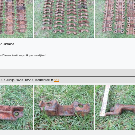
r Ukrainā.
u Dievus turēt augstāk par savējiem!
 07.Jūnijā.2020, 18:20 | Komentāri #
331