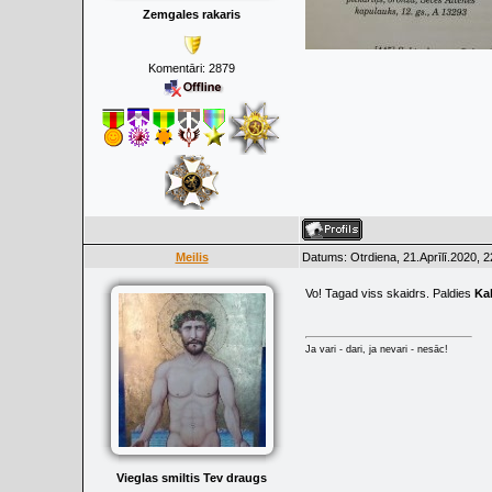
Zemgales rakaris
Komentāri:
2879
Meilis
Datums: Otrdiena, 21.Aprīlī.2020, 
Vo! Tagad viss skaidrs. Paldies
Kal
Ja vari - dari, ja nevari - nesāc!
Vieglas smiltis Tev draugs