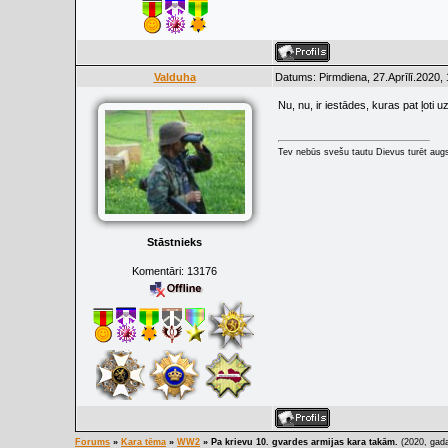
Valduha
Datums: Pirmdiena, 27.Aprīlī.2020,
Nu, nu, ir iestādes, kuras pat ļoti u
Tev nebūs svešu tautu Dievus turēt augs
Stāstnieks
Komentāri:
13176
Forums
»
Kara tēma
»
WW2
»
Pa krievu 10. gvardes armijas kara takām.
(2020, gada