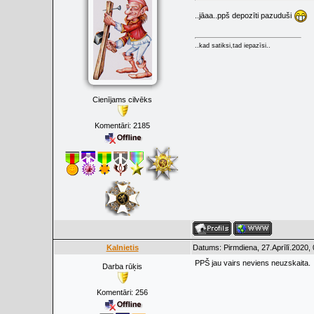
..jāaa..ppš depozīti pazuduši
..kad satiksi,tad iepazīsi..
Cienījams cilvēks
Komentāri:
2185
Kalnietis
Datums: Pirmdiena, 27.Aprīlī.2020,
PPŠ jau vairs neviens neuzskaita.
Darba rūķis
Komentāri:
256