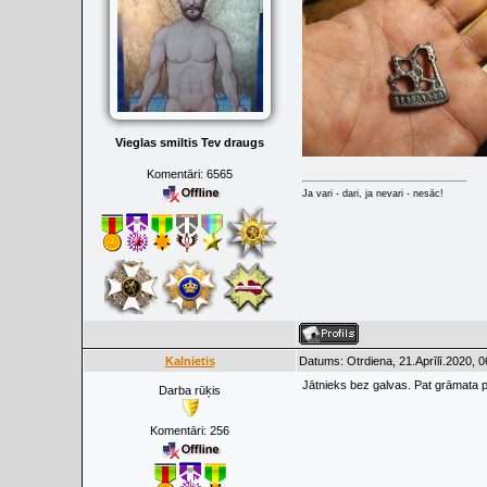
Vieglas smiltis Tev draugs
Komentāri:
6565
Ja vari - dari, ja nevari - nesāc!
Kalnietis
Datums: Otrdiena, 21.Aprīlī.2020, 
Jātnieks bez galvas. Pat grāmata pa
Darba rūķis
Komentāri:
256