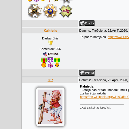
Kalnietis
Datums: Trešdiena, 22.Aprīlī.2020,
Te par to kafejnīcu.
http://www.cit
Darba rūķis
Komentāri:
256
007
Datums: Trešdiena, 22.Aprīlī.2020,
Kalnietis
,
..kafeijnīcas ar tādu nosaukumu ir ga
..te buržuju valodā..
https://en.wikipedia.org/wiki/Café_
..kad satiksi,tad iepazīsi..