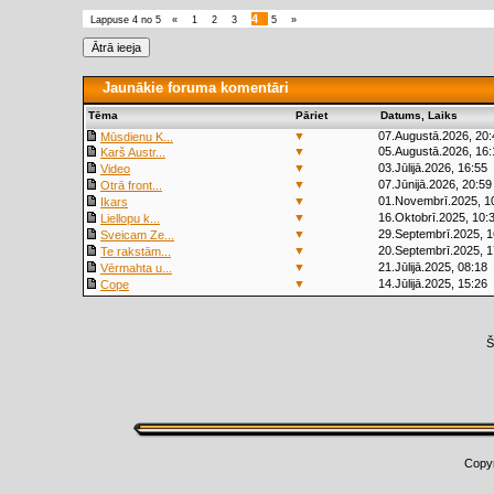
4
Lappuse
4
no
5
«
1
2
3
5
»
Jaunākie foruma komentāri
Tēma
Pāriet
Datums, Laiks
▼
07.Augustā.2026, 20:
Mūsdienu K...
▼
05.Augustā.2026, 16:
Karš Austr...
▼
03.Jūlijā.2026, 16:55
Video
▼
07.Jūnijā.2026, 20:59
Otrā front...
▼
01.Novembrī.2025, 1
Ikars
▼
16.Oktobrī.2025, 10:
Liellopu k...
▼
29.Septembrī.2025, 1
Sveicam Ze...
▼
20.Septembrī.2025, 1
Te rakstām...
▼
21.Jūlijā.2025, 08:18
Vērmahta u...
▼
14.Jūlijā.2025, 15:26
Cope
Š
Copy