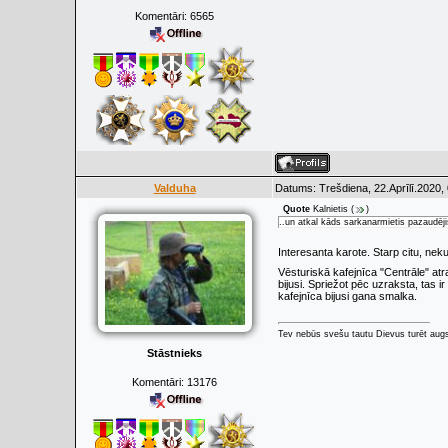
Komentāri:
6565
Valduha
Datums: Trešdiena, 22.Aprīlī.2020,
Quote
Kalnietis
(
)
..un atkal kāds sarkanarmietis pazaudējis
Interesanta karote. Starp citu, nek
Vēsturiskā kafejnīca "Centrāle" atr
bijusi. Spriežot pēc uzraksta, tas 
kafejnīca bijusi gana smalka.
Tev nebūs svešu tautu Dievus turēt augs
Stāstnieks
Komentāri:
13176