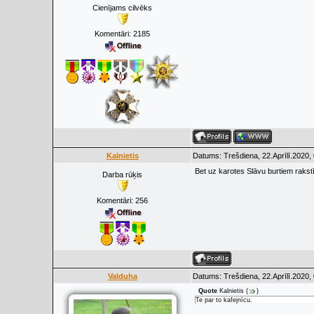
Cienījams cilvēks
Komentāri:
2185
Kalnietis
Datums: Trešdiena, 22.Aprīlī.2020,
Bet uz karotes Slāvu burtiem rakstī
Darba rūķis
Komentāri:
256
Valduha
Datums: Trešdiena, 22.Aprīlī.2020,
Quote
Kalnietis
(
)
Te par to kafejnīcu.