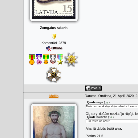
Zemgales rakaris
Komentāri:
2879
Meilis
Datums: Otrdiena, 21.Aprīlī.2020, 
Quote
nēģis
(
)
Meili ,es nerakstiju šķiļamdzelzs.Lasi u
Oi, sory, tiešām neizlasīju rūpīgi. I
Quote
Kalnietis
(
)
..un tests uz alvu?
Aha, jā tā būs baltā alva.
Platīns 21,5