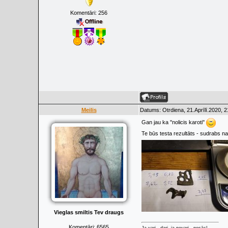
Komentāri:
256
Meilis
Datums: Otrdiena, 21.Aprīlī.2020, 
Gan jau ka ''nolicis karoti''
Te būs testa rezultāts - sudrabs n
Vieglas smiltis Tev draugs
Komentāri:
6565