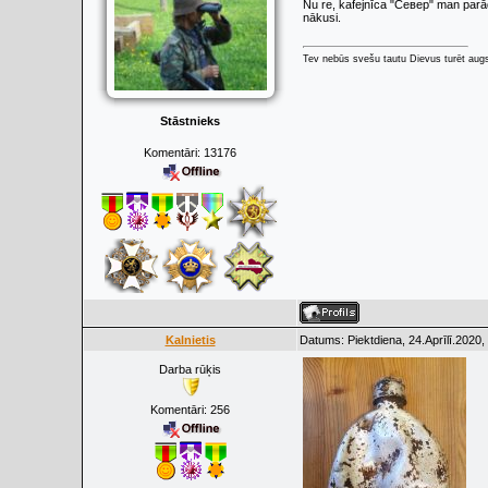
Nu re, kafejnīca "Север" man parādī
nākusi.
Tev nebūs svešu tautu Dievus turēt augs
Stāstnieks
Komentāri:
13176
Kalnietis
Datums: Piektdiena, 24.Aprīlī.2020,
Darba rūķis
Komentāri:
256