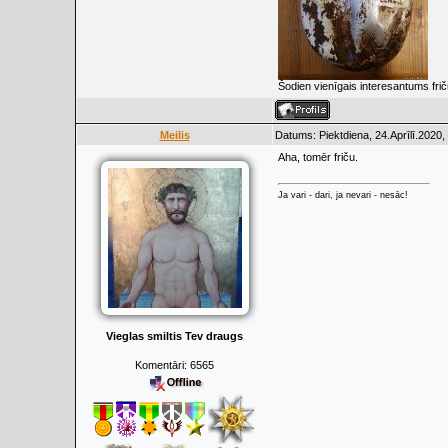
Šodien vienīgais interesantums fr
Meilis
Datums: Piektdiena, 24.Aprīlī.2020,
Aha, tomēr friču.
Ja vari - dari, ja nevari - nesāc!
Vieglas smiltis Tev draugs
Komentāri:
6565