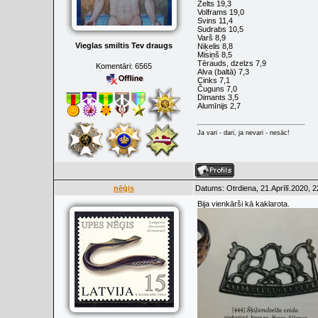
Zelts 19,3
Volframs 19,0
Svins 11,4
Sudrabs 10,5
Varš 8,9
Vieglas smiltis Tev draugs
Niķelis 8,8
Misiņš 8,5
Tērauds, dzelzs 7,9
Komentāri:
6565
Alva (baltā) 7,3
Cinks 7,1
Čuguns 7,0
Dimants 3,5
Alumīnijs 2,7
Ja vari - dari, ja nevari - nesāc!
nēģis
Datums: Otrdiena, 21.Aprīlī.2020, 
Bija vienkārši kā kaklarota.