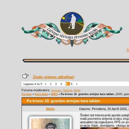
S
Ziedo vietnes attīstībai!
4
Lappuse
4
no
5
«
1
2
3
5
»
Foruma moderators:
,
,
otomars
Valduha
Meilis
Forums
»
Kara tēma
»
WW2
»
Pa krievu 10. gvardes armijas kara takām.
(2020, gada
Pa krievu 10. gvardes armijas kara takām.
Meilis
Datums: Pirmdiena, 20.Aprīlī.2020,
Šodien ļoti interesantā apvidū pabi
malā pusmetra dziļumā izraku zirga
atskaitēm bij nojaušams PPŠ un avi
izrakās šāds, domājams, vikingu lai