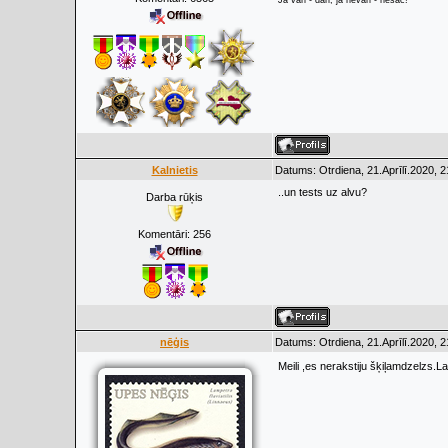
Ja vari - dari, ja nevari - nesāc!
Kalnietis
Datums: Otrdiena, 21.Aprīlī.2020, 
..un tests uz alvu?
Darba rūķis
Komentāri:
256
nēģis
Datums: Otrdiena, 21.Aprīlī.2020, 
Meili ,es nerakstiju šķiļamdzelzs.