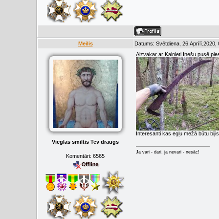
Meilis
Datums: Svētdiena, 26.Aprīlī.2020,
Aizvakar ar Kalnieti Inešu pusē pi
Interesanti kas egļu mežā būtu bij
Vieglas smiltis Tev draugs
Ja vari - dari, ja nevari - nesāc!
Komentāri:
6565