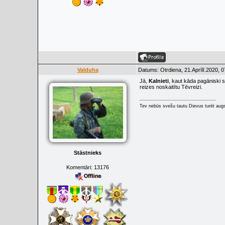
Valduha
Datums: Otrdiena, 21.Aprīlī.2020, 
Jā,
Kalnieti
, kaut kāda pagāniski s
reizes noskaitītu Tēvreizi.
Tev nebūs svešu tautu Dievus turēt augs
Stāstnieks
Komentāri:
13176