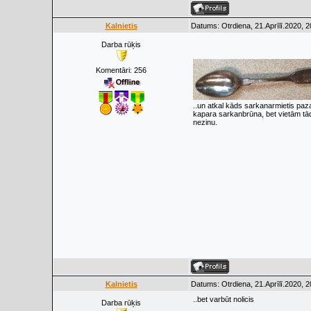
Kalnietis
Datums: Otrdiena, 21.Aprīlī.2020, 
Darba rūķis
Komentāri:
256
..un atkal kāds sarkanarmietis paza
kapara sarkanbrūna, bet vietām tād
nezinu.
Kalnietis
Datums: Otrdiena, 21.Aprīlī.2020, 
..bet varbūt nolicis
Darba rūķis