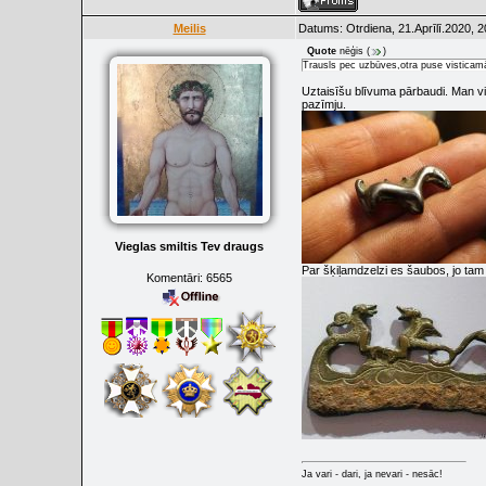
Meilis
Datums: Otrdiena, 21.Aprīlī.2020, 2
Quote
nēģis
(
)
Trausls pec uzbūves,otra puse visticamā
Uztaisīšu blīvuma pārbaudi. Man v
pazīmju.
Vieglas smiltis Tev draugs
Par šķiļamdzelzi es šaubos, jo tam
Komentāri:
6565
Ja vari - dari, ja nevari - nesāc!