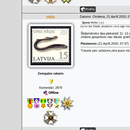
nēģis
Datums: Otrdiena, 21.Aprīlī.2020, 
Quote
Meilis
(
)
nu ko bet šitāds atradums vecā egļu mež
Šķiļamdzelzs tipa piekariņš 11.-12.
zināms,apspriests nav daudz grām
Pievienots
(21.Aprīlī.2020, 07:37)
------------------------------------------
Trausls pec uzbūves,otra puse vist
Zemgales rakaris
Komentāri:
2879