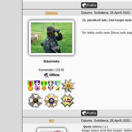
Valduha
Datums: Svētdiena, 26.Aprīlī.2020,
Jā, pienākuši laiki, kad kaujas lauk
Tev nebūs svešu tautu Dievus turēt augs
Stāstnieks
Komentāri:
13176
007
Datums: Svētdiena, 26.Aprīlī.2020,
Quote
Valduha
(
)
kaujas laukos atrod tikai izkaptis, blašķ