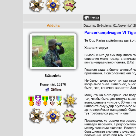
Valduha
Datums: Svētdiena, 01.Novembrī.20
Panzerkampfwagen VI Tige
Te Otto Kariusa pārdomas par šo t
Хвала «тигру»
В моей книге до сих пор много 
описание может создать впечатле
книга неправильно понята. [142]
Главная задача бронетанковой ч
противника. Психологическая по
Stāstnieks
Не было такого понятия, как стр
когда-либо знал. Наверное, он 
Komentāri:
13176
было, это, конечно, касается За
Мощь танка в его броне, его под
так, чтобы была достигнута мак
воплощение в «тигре». 88-мм пуш
наносите ему удар в уязвимое м
артиллерийских нападений. Одна
тут требовался расчет и опыт.
Правилами, которыми мы руковод
нападай первым». Предпосылкой д
между членами экипажа. Более т
большинстве случаев у русских 
положении, даже при том, что н