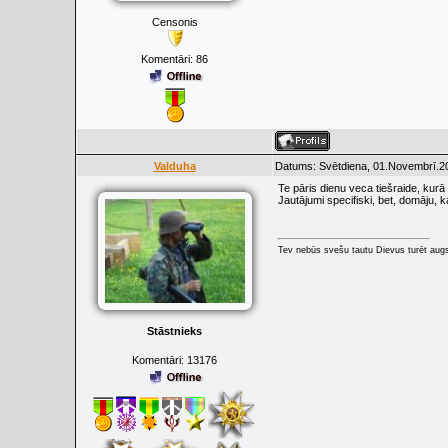
Censonis
Komentāri:
86
Valduha
Datums: Svētdiena, 01.Novembrī.20
Te pāris dienu veca tiešraide, kurā
Jautājumi specifiski, bet, domāju, ka
Tev nebūs svešu tautu Dievus turēt augs
Stāstnieks
Komentāri:
13176