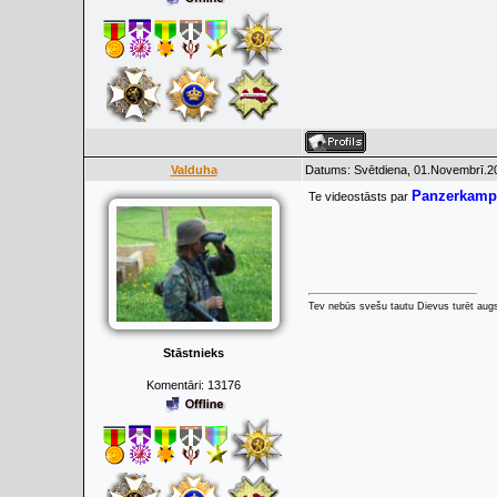
Valduha
Datums: Svētdiena, 01.Novembrī.20
Panzerkamp
Te videostāsts par
Tev nebūs svešu tautu Dievus turēt augs
Stāstnieks
Komentāri:
13176