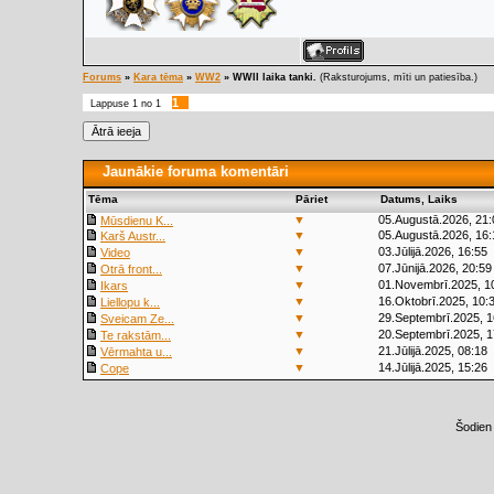
Forums
»
Kara tēma
»
WW2
»
WWII laika tanki.
(Raksturojums, mīti un patiesība.)
1
Lappuse
1
no
1
Jaunākie foruma komentāri
Tēma
Pāriet
Datums, Laiks
▼
05.Augustā.2026, 21:
Mūsdienu K...
▼
05.Augustā.2026, 16:
Karš Austr...
▼
03.Jūlijā.2026, 16:55
Video
▼
07.Jūnijā.2026, 20:59
Otrā front...
▼
01.Novembrī.2025, 1
Ikars
▼
16.Oktobrī.2025, 10:
Liellopu k...
▼
29.Septembrī.2025, 1
Sveicam Ze...
▼
20.Septembrī.2025, 1
Te rakstām...
▼
21.Jūlijā.2025, 08:18
Vērmahta u...
▼
14.Jūlijā.2025, 15:26
Cope
Šodien