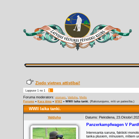
Ziedo vietnes attīstībai!
1
Lappuse
1
no
1
Foruma moderators:
,
,
otomars
Valduha
Meilis
Forums
»
Kara tēma
»
WW2
»
WWII laika tanki.
(Raksturojums, mīti un patiesība.)
WWII laika tanki.
Valduha
Datums: Piektdiena, 23.Oktobrī.202
Panzerkampfwagen V Pant
Interesanta saruna, faktiski monol
tanka plusiem, mīnusiem, mītiem u