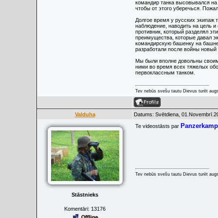
командир танка высовывался на 
чтобы от этого уберечься. Пожа
Долгое время у русских экипаж 
наблюдение, наводить на цель и
противник, который разделял эт
преимущества, которые давал эк
командирскую башенку на башне 
разработали после войны новый т
Мы были вполне довольны своим 
ними во время всех тяжелых обо
первоклассным танком.
Tev nebūs svešu tautu Dievus turēt augs
Valduha
Datums: Svētdiena, 01.Novembrī.20
Panzerkampf
Te videostāsts par
Tev nebūs svešu tautu Dievus turēt augs
Stāstnieks
Komentāri:
13176