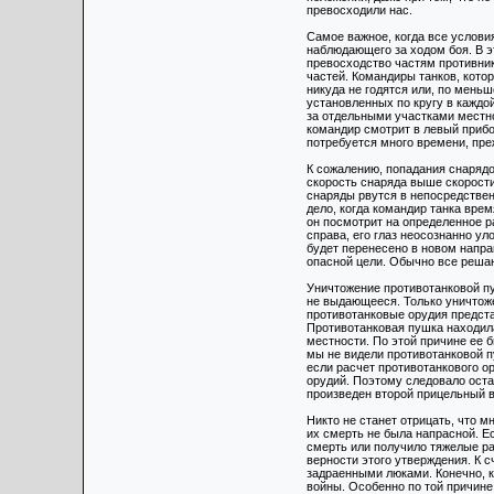
превосходили нас.
Самое важное, когда все услови
наблюдающего за ходом боя. В э
превосходство частям противни
частей. Командиры танков, котор
никуда не годятся или, по мень
установленных по кругу в каждо
за отдельными участками местно
командир смотрит в левый прибо
потребуется много времени, преж
К сожалению, попадания снаряд
скорость снаряда выше скорости 
снаряды рвутся в непосредствен
дело, когда командир танка вре
он посмотрит на определенное ра
справа, его глаз неосознанно у
будет перенесено в новом напра
опасной цели. Обычно все решаю
Уничтожение противотанковой пу
не выдающееся. Только уничтоже
противотанковые орудия предста
Противотанковая пушка находил
местности. По этой причине ее 
мы не видели противотанковой пу
если расчет противотанкового о
орудий. Поэтому следовало оста
произведен второй прицельный 
Никто не станет отрицать, что м
их смерть не была напрасной. Е
смерть или получило тяжелые ра
верности этого утверждения. К с
задраенными люками. Конечно, 
войны. Особенно по той причине