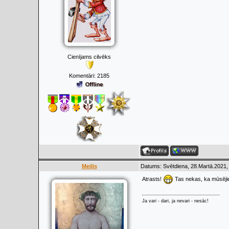
Cienījams cilvēks
Komentāri:
2185
Meilis
Datums: Svētdiena, 28.Martā.2021,
Atrasts!
Tas nekas, ka mūsējie 
Ja vari - dari, ja nevari - nesāc!