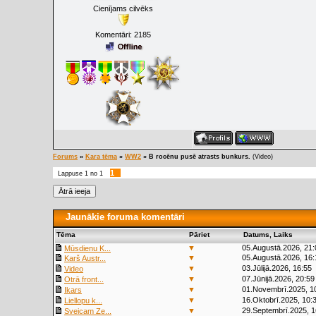
Cienījams cilvēks
Komentāri:
2185
Forums
»
Kara tēma
»
WW2
»
B rocēnu pusē atrasts bunkurs.
(Video)
1
Lappuse
1
no
1
Jaunākie foruma komentāri
Tēma
Pāriet
Datums, Laiks
▼
05.Augustā.2026, 21:
Mūsdienu K...
▼
05.Augustā.2026, 16:
Karš Austr...
▼
03.Jūlijā.2026, 16:55
Video
▼
07.Jūnijā.2026, 20:59
Otrā front...
▼
01.Novembrī.2025, 1
Ikars
▼
16.Oktobrī.2025, 10:
Liellopu k...
▼
29.Septembrī.2025, 1
Sveicam Ze...