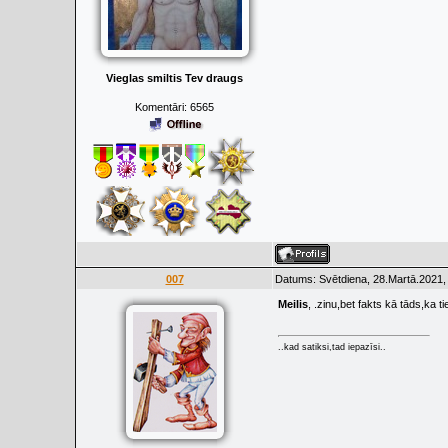
Vieglas smiltis Tev draugs
Komentāri:
6565
007
Datums: Svētdiena, 28.Martā.2021,
Meilis
, .zinu,bet fakts kā tāds,ka t
..kad satiksi,tad iepazīsi..