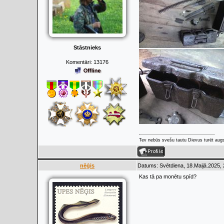
Stāstnieks
Komentāri:
13176
Tev nebūs svešu tautu Dievus turēt augs
nēģis
Datums: Svētdiena, 18.Maijā.2025, 
Kas tā pa monētu spīd?