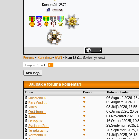
Komentāri:
2879
Forums
»
Kara tēma
»
WW2
»
Kaut kā tā...
(Neliels ķēriens.)
1
Lappuse
1
no
1
Jaunākie foruma komentāri
Tēma
Pāriet
Datums, Laiks
▼
06.Augustā.2026, 18:
Mūsdienu K...
▼
05.Augustā.2026, 16:
Karš Austr...
▼
03.Jūlijā.2026, 16:55
Video
▼
07.Jūnijā.2026, 20:59
Otrā front...
▼
01.Novembrī.2025, 1
Ikars
▼
16.Oktobrī.2025, 10:
Liellopu k...
▼
29.Septembrī.2025, 1
Sveicam Ze...
▼
20.Septembrī.2025, 1
Te rakstām...
▼
21.Jūlijā.2025, 08:18
Vērmahta u...