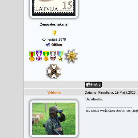
Zemgales rakaris
Komentāri:
2879
Valduha
Datums: Pirmdiena, 19.Maijā.2025, 
Divlatnieks.
Tev nebūs svešu tautu Dievus turēt augs