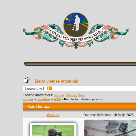
Ziedo vietnes attīstībai!
1
Lappuse
1
no
1
Foruma moderators:
,
,
otomars
Valduha
Meilis
Forums
»
Kara tēma
»
WW2
»
Kaut kā tā...
(Neliels ķēriens.)
Kaut kā tā...
Valduha
Datums: Svētdiena, 18.Maijā.2025, 