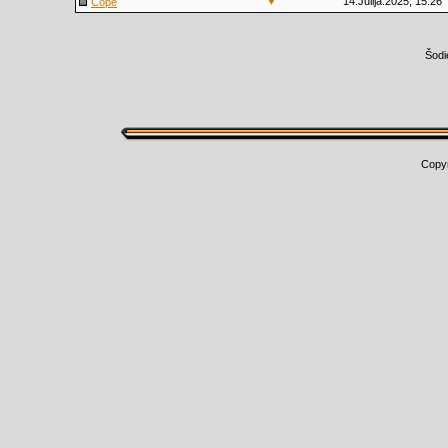
▼
14.Jūlijā.2025, 15:26
Cope
Šodi
Copy