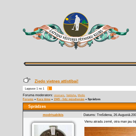
Ziedo vietnes attīstībai!
1
Lappuse
1
no
1
Foruma moderators:
,
,
otomars
Valduha
Meilis
Forums
»
Kara tēma
»
1945 - līdz mūsdienām
»
Sprādzes
Sprādzes
modrisabikis
Datums: Trešdiena, 26.Augustā.200
Vienu atradu zemē, otra man jau bij