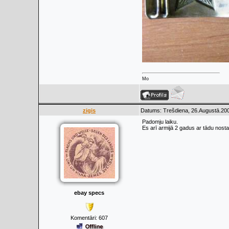
Mo
zigis
Datums: Trešdiena, 26.Augustā.200
Padomju laiku.
Es arī armijā 2 gadus ar tādu nosta
ebay specs
Komentāri:
607