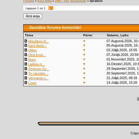
Forums
»
Kara tēma
»
1945 - līdz mūsdienām
»
Sprādzes
1
Lappuse
1
no
1
Jaunākie foruma komentāri
Tēma
Pāriet
Datums, Laiks
▼
07.Augustā.2026, 20:
Mūsdienu K...
▼
05.Augustā.2026, 16:
Karš Austr...
▼
03.Jūlijā.2026, 16:55
Video
▼
07.Jūnijā.2026, 20:59
Otrā front...
▼
01.Novembrī.2025, 1
Ikars
▼
16.Oktobrī.2025, 10:
Liellopu k...
▼
29.Septembrī.2025, 1
Sveicam Ze...
▼
20.Septembrī.2025, 1
Te rakstām...
▼
21.Jūlijā.2025, 08:18
Vērmahta u...
▼
14.Jūlijā.2025, 15:26
Cope
Š
Copy