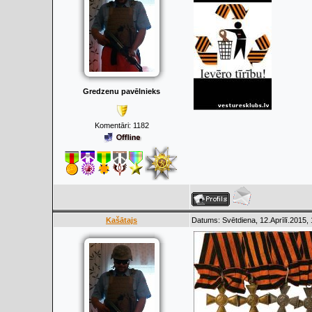
Gredzenu pavēlnieks
Komentāri:
1182
Kašātajs
Datums: Svētdiena, 12.Aprīlī.2015,