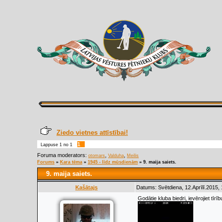
Ziedo vietnes attīstībai!
1
Lappuse
1
no
1
Foruma moderators:
,
,
otomars
Valduha
Meilis
Forums
»
Kara tēma
»
1945 - līdz mūsdienām
»
9. maija saiets.
9. maija saiets.
Kašātajs
Datums: Svētdiena, 12.Aprīlī.2015,
Godātie kluba biedri, ievērojiet tīrīb