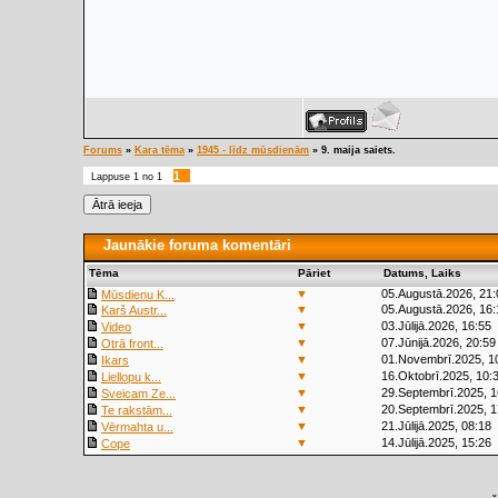
Forums
»
Kara tēma
»
1945 - līdz mūsdienām
»
9. maija saiets.
1
Lappuse
1
no
1
Jaunākie foruma komentāri
Tēma
Pāriet
Datums, Laiks
▼
05.Augustā.2026, 21:
Mūsdienu K...
▼
05.Augustā.2026, 16:
Karš Austr...
▼
03.Jūlijā.2026, 16:55
Video
▼
07.Jūnijā.2026, 20:59
Otrā front...
▼
01.Novembrī.2025, 1
Ikars
▼
16.Oktobrī.2025, 10:
Liellopu k...
▼
29.Septembrī.2025, 1
Sveicam Ze...
▼
20.Septembrī.2025, 1
Te rakstām...
▼
21.Jūlijā.2025, 08:18
Vērmahta u...
▼
14.Jūlijā.2025, 15:26
Cope