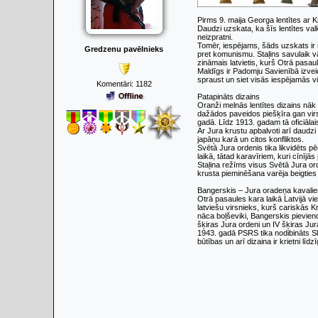
Pirms 9. maija Georga lentītes ar 
Daudzi uzskata, ka šīs lentītes valk
neizpratni.
Tomēr, iespējams, šāds uzskats ir m
Gredzenu pavēlnieks
pret komunismu. Staļins savulaik v
zināmais latvietis, kurš Otrā pasaul
Maldīgs ir Padomju Savienībā izveid
spraust un siet visās iespējamās vi
Komentāri:
1182
Patapināts dizains
Oranži melnās lentītes dizains nāk 
dažādos paveidos piešķīra gan virs
gadā. Līdz 1913. gadam tā oficiāla
Ar Jura krustu apbalvoti arī daudzi 
japāņu karā un citos konfliktos.
Svētā Jura ordenis tika likvidēts p
laikā, tātad karavīriem, kuri cīnījās
Staļina režīms visus Svētā Jura or
krusta pieminēšana varēja beigties
Bangerskis – Jura oradeņa kavalie
Otrā pasaules kara laikā Latvijā vi
latviešu virsnieks, kurš cariskās K
nāca boļševiki, Bangerskis pievieno
šķiras Jura ordeni un IV šķiras Jur
1943. gadā PSRS tika nodibināts S
būtības un arī dizaina ir krietni lī