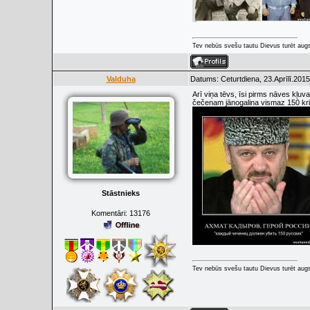
Tev nebūs svešu tautu Dievus turēt augs
Valduha
Datums: Ceturtdiena, 23.Aprīlī.2015
Arī viņa tēvs, īsi pirms nāves kļuv
čečenam jānogalina vismaz 150 krie
Stāstnieks
Komentāri:
13176
Tev nebūs svešu tautu Dievus turēt augs