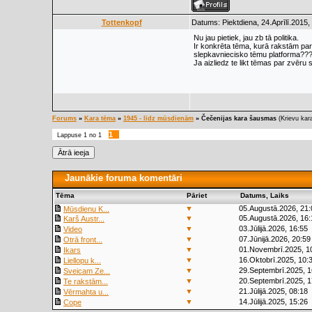
Tottenkopf
Datums: Piektdiena, 24.Aprīlī.2015,
Nu jau pietiek, jau zb tā politika.
Ir konkrēta tēma, kurā rakstām par v
slepkavniecisko tēmu platforma??
Ja aizliedz te likt tēmas par zvēru
Forums
»
Kara tēma
»
1945 - līdz mūsdienām
»
Čečenijas kara šausmas
(Krievu ka
1
Lappuse
1
no
1
Jaunākie foruma komentāri
Tēma
Pāriet
Datums, Laiks
▼
05.Augustā.2026, 21:
Mūsdienu K...
▼
05.Augustā.2026, 16:
Karš Austr...
▼
03.Jūlijā.2026, 16:55
Video
▼
07.Jūnijā.2026, 20:59
Otrā front...
▼
01.Novembrī.2025, 1
Ikars
▼
16.Oktobrī.2025, 10:
Liellopu k...
▼
29.Septembrī.2025, 1
Sveicam Ze...
▼
20.Septembrī.2025, 1
Te rakstām...
▼
21.Jūlijā.2025, 08:18
Vērmahta u...
▼
14.Jūlijā.2025, 15:26
Cope