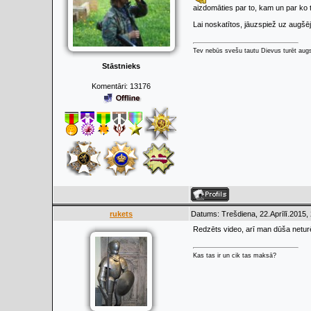
aizdomāties par to, kam un par ko tie
Lai noskatītos, jāuzspiež uz augšēj
Tev nebūs svešu tautu Dievus turēt augs
Stāstnieks
Komentāri:
13176
rukets
Datums: Trešdiena, 22.Aprīlī.2015,
Redzēts video, arī man dūša neturēja 
Kas tas ir un cik tas maksā?