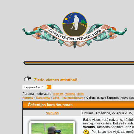
Ziedo vietnes attīstībai!
1
Lappuse
1
no
1
Foruma moderators:
,
,
otomars
Valduha
Meilis
Forums
»
Kara tēma
»
1945 - līdz mūsdienām
»
Čečenijas kara šausmas
(Krievu ka
Čečenijas kara šausmas
Valduha
Datums: Trešdiena, 22.Aprīlī.2015,
Baiss video, kurā redzams, kā čeče
nespēju noskatīties. Bet šeit stāsts
varonis
Ramzans Kadirovs. Nez kurā 
Pat, ja tas nav viņš, tad tomē