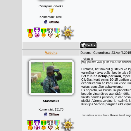
Cienījams cilvēks
Komentāri:
1891
Valduha
Datums: Ceturtdiena, 23.Aprīlī.2015
rukets
(
)
zoļļi jau nav vainīgi, ka viņus tur aizdzina
Protams, bet nokaut gūstekni kā lop
varmāka - izvarotājs, bet tie tak vēl
Bet te
runa nebija par karu
, tāpēc
Cilvēks, kurš pirms 10-15 gadiem cī
čečeni iesāka šo karu, un krievu k
valsts augstāko apbalvojumu.
Es saprotu, ka Putins, lai panāktu 
bet pēc viņa nāves atentātā - dēls.
valsts naudas plūsmai, to var nosau
piešķirt Varoņa zvaigzni, nozīmē,
Stāstnieks
Krievijas Varonis pārgriež rīkli viņa
Komentāri:
13176
Tev nebūs svešu tautu Dievus turēt augs