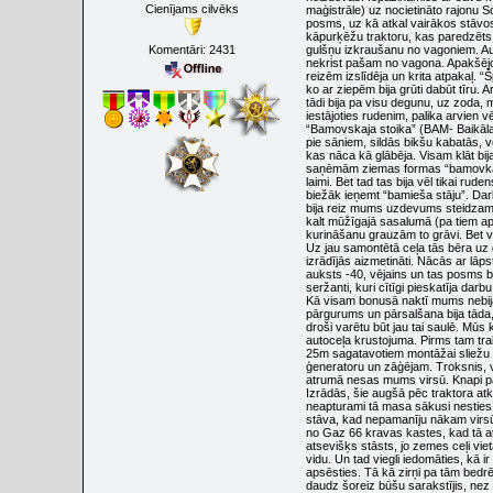
Cienījams cilvēks
maģistrāle) uz nocietināto rajonu S
posms, uz kā atkal vairākos stāvo
kāpurķēžu traktoru, kas paredzēts
Komentāri:
2431
gulšņu izkraušanu no vagoniem. Augš
nekrist pašam no vagona. Apakšējo
reizēm izslīdēja un krita atpakaļ. 
ko ar ziepēm bija grūti dabūt tīru.
tādi bija pa visu degunu, uz zoda, 
iestājoties rudenim, palika arvien 
“Bamovskaja stoika” (BAM- Baikāla
pie sāniem, sildās bikšu kabatās, v
kas nāca kā glābēja. Visam klāt bi
saņēmām ziemas formas “bamovkas”-
laimi. Bet tad tas bija vēl tikai ru
biežāk ieņemt “bamieša stāju”. Dar
bija reiz mums uzdevums steidzami
kalt mūžīgajā sasalumā (pa tiem a
kurināšanu grauzām to grāvi. Bet v
Uz jau samontētā ceļa tās bēra uz g
izrādījās aizmetināti. Nācās ar lāps
auksts -40, vējains un tas posms b
seržanti, kuri cītīgi pieskatīja dar
Kā visam bonusā naktī mums nebija 
pārgurums un pārsalšana bija tāda,
droši varētu būt jau tai saulē. Mūs 
autoceļa krustojuma. Pirms tam tra
25m sagatavotiem montāžai sliežu 
ģeneratoru un zāģējam. Troksnis, v
atrumā nesas mums virsū. Knapi pa
Izrādās, šie augšā pēc traktora at
neapturami tā masa sākusi nesties
stāva, kad nepamanīju nākam virsū 
no Gaz 66 kravas kastes, kad tā at
atsevišķs stāsts, jo zemes ceļi vie
vidu. Un tad viegli iedomāties, kā 
apsēsties. Tā kā zirņi pa tām bedrēm
daudz šoreiz būšu sarakstījis, nez