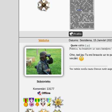
Valduha
Datums: Sestdiena, 15.Janvārī.202
Quote
sālītis
(
)
Pateica, ka brauksim uz savu bataljonu 
Oho, tad jau Tu esi braucis uz to 
vecāki.
Tev nebūs svešu tautu Dievus turēt augs
Stāstnieks
Komentāri:
13177