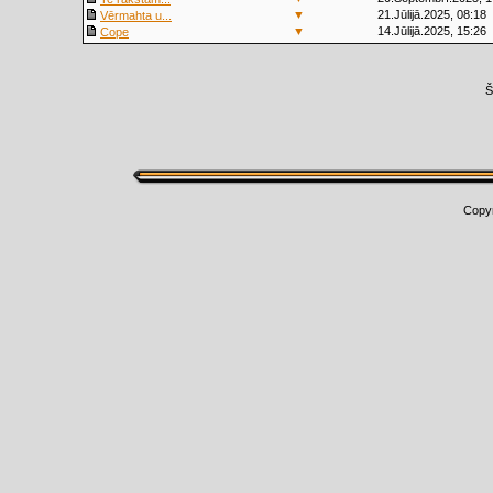
▼
21.Jūlijā.2025, 08:18
Vērmahta u...
▼
14.Jūlijā.2025, 15:26
Cope
Š
Copy