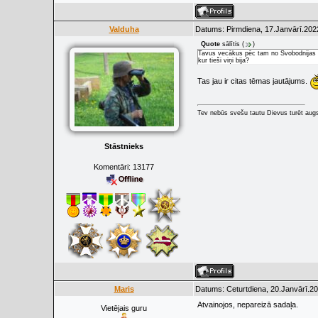
Valduha
Datums: Pirmdiena, 17.Janvārī.202
Quote
sālītis
(
)
Tavus vecākus pēc tam no Svobodnijas aiz
kur tieši viņi bija?
Tas jau ir citas tēmas jautājums.
Tev nebūs svešu tautu Dievus turēt augs
Stāstnieks
Komentāri:
13177
Maris
Datums: Ceturtdiena, 20.Janvārī.20
Atvainojos, nepareizā sadaļa.
Vietējais guru