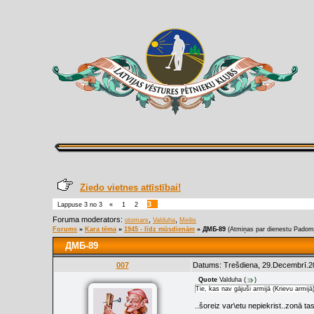
Ziedo vietnes attīstībai!
3
Lappuse
3
no
3
«
1
2
Foruma moderators:
,
,
otomars
Valduha
Meilis
Forums
»
Kara tēma
»
1945 - līdz mūsdienām
»
ДМБ-89
(Atmiņas par dienestu Padomj
ДМБ-89
007
Datums: Trešdiena, 29.Decembrī.20
Quote
Valduha
(
)
Tie, kas nav gājuši armijā (Krievu armijā)
..šoreiz var\etu nepiekrist..zonā tas