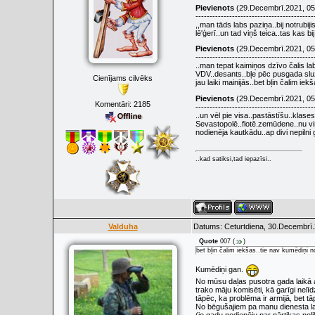
Pievienots
(29.Decembrī.2021, 05
------------------------------------------
,,man tāds labs paziņa..bij notrubiji
lē'ģerī..un tad viņš teica..tas kas b
Pievienots
(29.Decembrī.2021, 05
------------------------------------------
..man tepat kaimiņos dzīvo čalis la
VDV..desants..bļe pēc pusgada služ
Cienījams cilvēks
jau laiki mainijās..bet bļin čalim ie
Pievienots
(29.Decembrī.2021, 05
Komentāri:
2185
------------------------------------------
..un vēl pie visa..pastāstīšu..klases
Sevastopolē..flotē.zemūdene..nu viņš 
nodienēja kautkādu..ap divi nepilni g
..kad satiksi,tad iepazīsi..
Valduha
Datums: Ceturtdiena, 30.Decembrī.
Quote
007
(
)
bet bļin čalim iekšas..tie nav kumēdiņi n
Kumēdiņi gan.
No mūsu daļas pusotra gada laikā a
trako māju komisēti, kā garīgi nelīd
tāpēc, ka problēma ir armijā, bet tā
No bēgušajiem pa manu dienesta lai