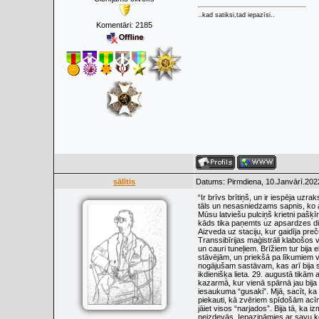
..kad satiksi,tad iepazīsi..
Komentāri:
2185
sālītis
Datums: Pirmdiena, 10.Janvārī.202
“Ir brīvs brītiņš, un ir iespēja uzra
tāls un nesasniedzams sapnis, ko a
Mūsu latviešu pulciņš krietni pašķīr
kāds tika paņemts uz apsardzes die
Aizveda uz staciju, kur gaidīja pr
Transsibīrijas maģistrāli klabošos 
un cauri tuneļiem. Brīžiem tur bija 
stāvējām, un priekšā pa līkumiem v
nogājušam sastāvam, kas arī bija sa
ikdienišķa lieta. 29. augustā tikām a
kazarmā, kur vienā spārnā jau bija 
iesaukuma “gusaki”. Mjā, sacīt, ka t
piekauti, kā zvēriem spīdošām acīm.
jāiet visos “narjados”. Bija tā, k
neizdevās. Iepazināmies ar savu k