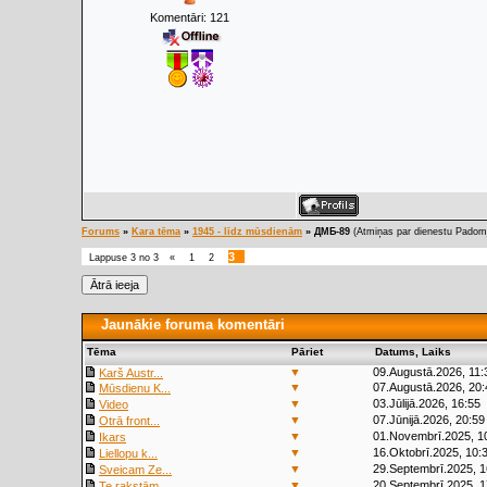
Komentāri:
121
Forums
»
Kara tēma
»
1945 - līdz mūsdienām
»
ДМБ-89
(Atmiņas par dienestu Padomj
3
Lappuse
3
no
3
«
1
2
Jaunākie foruma komentāri
Tēma
Pāriet
Datums, Laiks
▼
09.Augustā.2026, 11:
Karš Austr...
▼
07.Augustā.2026, 20:
Mūsdienu K...
▼
03.Jūlijā.2026, 16:55
Video
▼
07.Jūnijā.2026, 20:59
Otrā front...
▼
01.Novembrī.2025, 1
Ikars
▼
16.Oktobrī.2025, 10:
Liellopu k...
▼
29.Septembrī.2025, 1
Sveicam Ze...
▼
20.Septembrī.2025, 1
Te rakstām...