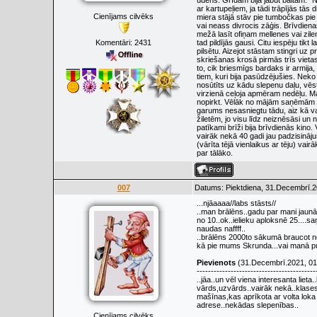
ūdens. Grīdām bija jābūt baltām. “N
ar kartupeļiem, ja tādi trāpījās tās 
Cienījams cilvēks
miera stājā stāv pie tumbočkas pie 
vai neass divrocis zāģis. Brīvdien
mežā lasīt ofiņam mellenes vai zilen
Komentāri:
2431
tad pildījās gausi. Citu iespēju tik
pilsētu. Aizejot stāstam stingri uz
skriešanas krosā pirmās trīs vietas
to, cik briesmīgs bardaks ir armija,
tiem, kuri bija pasūdzējušies. Neko
nosūtīts uz kādu slepenu daļu, vēs
virzienā ceļoja apmēram nedēļu. Mar
nopirkt. Vēlāk no mājām saņēmām “
garums nesasniegtu tādu, aiz kā va
žiletēm, jo visu līdz neiznēsāsi u
patīkami brīži bija brīvdienās kino
vairāk nekā 40 gadi jau padzisināju
(vārīta tējā vienlaikus ar tēju) va
par tālāko.
007
Datums: Piektdiena, 31.Decembrī.2
...njāaaaa//labs stāsts//
..man brālēns..gadu par mani jaunā
no 10..ok..ielieku aploksnē 25....s
naudas naffff..
..brālēns 2000to sākumā braucot no A
kā pie mums Skrunda...vai manā pu
Pievienots
(31.Decembrī.2021, 01
------------------------------------------
..jāa..un vēl viena interesanta liet
vārds,uzvārds..vairāk nekā..klasesb
mašīnas,kas aprīkota ar volta loka a
adrese..nekādas slepenības..
Cienījams cilvēks