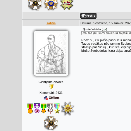
sālītis
Datums: Sestdiena, 15.Janvārī.202
Quote
Valduha
(
)
Oho, tad jau Tu esi braucis uz to pašu d
Redz nu, cik plašā pasaule ir maza! 
Tavus vecākus pēc tam no Svobodni
stāstīja par Sibīriju, kur tieši viņ
bijušo Svobodnijas kara daļas atraš
Cienījams cilvēks
Komentāri:
2431