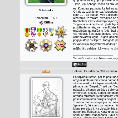
(jo gadu nodienēju par pārtikas nol
Tiesa, viņi nebēga. Viens aizbrauca
es. Kombats paziņoja, ka letiņus at
Stāstnieks
Otrais aizdzērās tur pat Volgodonsk
iedot 10 - 15 sutkas. Virs 3 dienām
Komentāri:
13177
aizbraukt uz mājām, atvadīties no s
Kombatam lieki sūdi nebija vajadzīg
Te gan jāpiezīmē, ka strojbatā bija 
problēmām un tie, kam vecāki tiesāt
mežabrāļu atbalstīšanu (pēc Staļina
Vai nožēloju šos divus gadus, "izr
citur nevarētu iegūt. Te gan jāpieb
pagāja starp civilajiem. Tad gads p
lai kancelejā saņemtu "nakladnuju
mājās tiku palaists, kā viens no pir
Tev nebūs svešu tautu Dievus turēt augs
sālītis
Datums: Ceturtdiena, 30.Decembrī.
Paturpināšu stāstu par to pašu uče
ārējā izskata uzreiz varēja pamanīt
siksna savilkta kā lapsenei vidukli
pārtapa par “čerpaku”, tad par “ģed
pakauša, siksnas sprādze saliekta
ermoņikās. Nezinu kāpēc, bet demb
atradās atbilstoši tuvāk vieniem vai
paši savu tuvumu armijas beigām. M
Tomēr arī mūsu starpā jau no paša
“gansiem”, fašistiem un necieta mūs
Mana pieredze ir, ka vislabāk bija
dēliem bija čābīgāka. Karantīnas la
sākot ar grīdu mazgāšanu. Savā dz