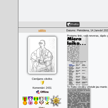
sālītis
Datums: Piektdiena, 14.Janvārī.202
Protams linki, vaļā neveras, tāpēc p
Cienījams cilvēks
Te Raita vecāku vēstule jau manis 
Komentāri:
2431