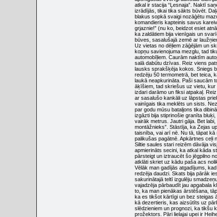
atkal ir stacija “Ļesnaja”. Naktī 
izrādījās, tikai tika sākts būvēt. Da
blakus sopkā svaigi nozāģētu mazu 
komandieris kapteinis savus kareiv
grjaznie!” (nu ko, beidzot esiet atn
ka zaldātiem bija vienīgais un sva
būves, sasalušajā zemē ar laužņie
Uz vietas no dēļiem zāģējām un skr
kopņu savienojuma mezglu, tad tiku 
automobīļiem. Caurām naktīm autopa
salā dabūtu dzīvas. Reiz viens pat
lausks sprakšķēja kokos. Sniegs bie
redzēju 50 termometrā, bet teica, ka
laukā neapkurināta. Paši saucām to
āķīšiem, tad skriešus uz vietu, kur
izdari darāmo un fiksi atpakaļ. Rei
ar sasalušo kankāli uz lāpstas pr
vainīgais tika meklēts un sists. Nez
par godu mūsu bataljons tika dibinā
izgāzti bija stiprinošie granīta blu
vairāk metrus. Jautri gāja. Bet labi, 
montāžnieks”. Stāstīja, ka Zejas u
taisnība, vai arī nē. Nu tā, tāpat k
palikušas pagātnē. Apkārtnes ceļi 
Siltie saules stari reizēm dāvāja v
apmierināts secini, ka atkal kāda 
pārsteigt un iztraucēt šo jēgpilno 
atklāti skriet uz kādu paša acs noli
Vēlāk man gadījās atgadījums, kad
redzēja daudzi. Skats bija pārāk ies
sakurinātajā teltī izgulēju smadzeņ
vajadzēja pārbaudīt jau apgabala kl
to, ka man pienākas ārstēšana, tāpē
ka es tikšot kārtīgi un bez steigas
kā dezertieris, kas aizsūtīts uz pār
slēdzieniem un prognozi, ka tikšu 
prožektors. Pāri lielajai upei ir Hei